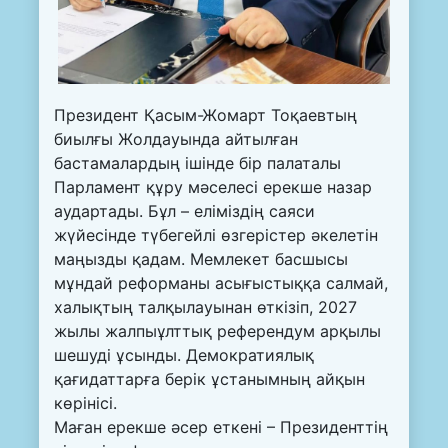
Президент Қасым-Жомарт Тоқаевтың
биылғы Жолдауында айтылған
бастамалардың ішінде бір палаталы
Парламент құру мәселесі ерекше назар
аудартады. Бұл – еліміздің саяси
жүйесінде түбегейлі өзгерістер әкелетін
маңызды қадам. Мемлекет басшысы
мұндай реформаны асығыстыққа салмай,
халықтың талқылауынан өткізіп, 2027
жылы жалпыұлттық референдум арқылы
шешуді ұсынды. Демократиялық
қағидаттарға берік ұстанымның айқын
көрінісі.
Маған ерекше әсер еткені – Президенттің