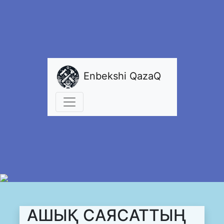
Enbekshi QazaQ
АШЫҚ САЯСАТТЫҢ