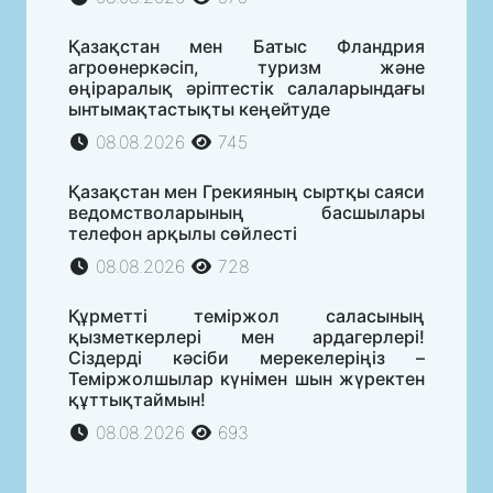
Қазақстан мен Батыс Фландрия
агроөнеркәсіп, туризм және
өңіраралық әріптестік салаларындағы
ынтымақтастықты кеңейтуде
08.08.2026
745
Қазақстан мен Грекияның сыртқы саяси
ведомстволарының басшылары
телефон арқылы сөйлесті
08.08.2026
728
Құрметті теміржол саласының
қызметкерлері мен ардагерлері!
Сіздерді кәсіби мерекелеріңіз –
Теміржолшылар күнімен шын жүректен
құттықтаймын!
08.08.2026
693