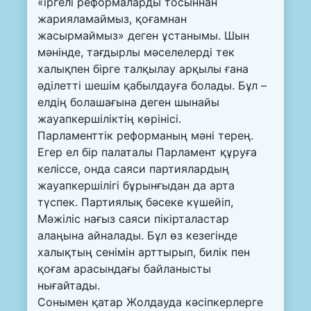
«іргелі реформаларды тосыннан
жарияламаймыз, қоғамнан
жасырмаймыз» деген ұстанымы. Шын
мәнінде, тағдырлы мәселелерді тек
халықпен бірге талқылау арқылы ғана
әділетті шешім қабылдауға болады. Бұл –
елдің болашағына деген шынайы
жауапкершіліктің көрінісі.
Парламенттік реформаның мәні терең.
Егер ел бір палаталы Парламент құруға
келіссе, онда саяси партиялардың
жауапкершілігі бұрынғыдан да арта
түспек. Партиялық бәсеке күшейіп,
Мәжіліс нағыз саяси пікірталастар
алаңына айналады. Бұл өз кезегінде
халықтың сенімін арттырып, билік пен
қоғам арасындағы байланысты
нығайтады.
Сонымен қатар Жолдауда кәсіпкерлерге