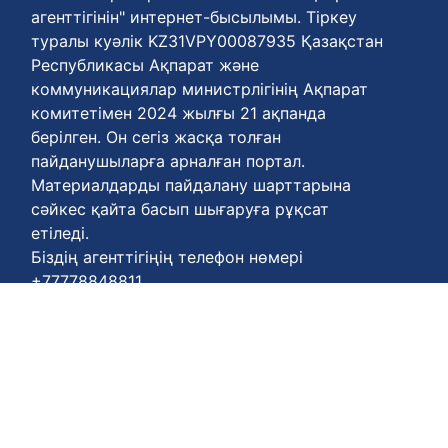
агенттігінін" интернет-бысылымы. Тіркеу
туралы куәлік KZ31VPY00087935 Қазақстан
Республикасы Ақпарат және
коммуникациялар министрлігінің Ақпарат
комитетімен 2024 жылғы 21 ақпанда
берілген. Он сегіз жасқа толған
пайданушыларға арналған портал.
Материалдарды пайдалану шарттарына
сәйкес қайта басып шығаруға рұқсат
етіледі.
Біздің агенттігіңің телефон нөмері
+77778848811
Келісім шарттары :
https://enbekshiqazaq.kz/kz/terms-of-
payment.html
Қүпия келісімдері:
https://enbekshiqazaq.kz/kz/confidentiality.html
Қолдану ережелері: