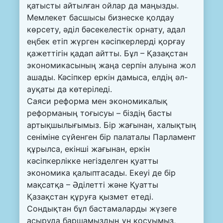
қатысты айтылған ойлар да маңызды.
Мемлекет басшысы бизнеске қолдау
көрсету, әділ бәсекелестік орнату, адал
еңбек етіп жүрген кәсіпкерлерді қорғау
қажеттігін қадап айтты. Бұл – Қазақстан
экономикасының жаңа серпін алуына жол
ашады. Кәсіпкер еркін дамыса, елдің әл-
ауқаты да көтеріледі.
Саяси реформа мен экономикалық
реформаның тоғысуы – біздің басты
артықшылығымыз. Бір жағынан, халықтың
сеніміне сүйенген бір палаталы Парламент
құрылса, екінші жағынан, еркін
кәсіпкерлікке негізделген қуатты
экономика қалыптасады. Екеуі де бір
мақсатқа – Әділетті және Қуатты
Қазақстан құруға қызмет етеді.
Сондықтан бұл бастамаларды жүзеге
асыруда баршамыздың үн қосуымыз,