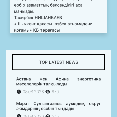
әрбір азаматтың белсенділігі аса
маңызды.
Тахирбек НИШАНБАЕВ
«Шымкент қаласы өзбек этномәдени
қоғамы» ҚБ төрағасы
TOP LATEST NEWS
Астана мен Афина энергетика
мәселелерін талқылады
08.08.2026
670
Марат Сұлтанғазиев ауылдық округ
әкімдерінің есебін тыңдады
08.08.2026
575