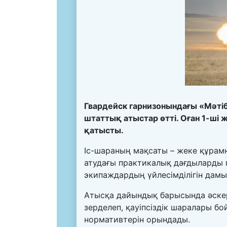
Гвардейск гарнизонындағы «Мәті
штаттық атыстар өтті. Оған 1-ші
қатысты.
Іс-шараның мақсаты – жеке құрамн
атудағы практикалық дағдыларды 
экипаждардың үйлесімділігін дамы
Атысқа дайындық барысында әскер
зерделеп, қауіпсіздік шаралары б
нормативтерін орындады.