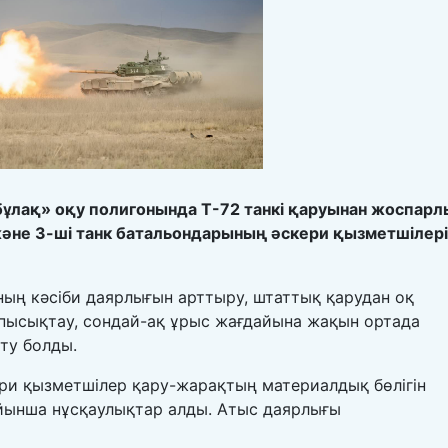
бұлақ» оқу полигонында Т-72 танкі қаруынан жоспарл
 және 3-ші танк батальондарының әскери қызметшілері
ың кәсіби даярлығын арттыру, штаттық қарудан оқ
пысықтау, сондай-ақ ұрыс жағдайына жақын ортада
ту болды.
и қызметшілер қару-жарақтың материалдық бөлігін
ойынша нұсқаулықтар алды. Атыс даярлығы