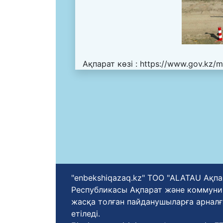
Ақпарат көзі :
https://www.gov.kz/m
"enbekshiqazaq.kz" ТОО "ALATAU Ақпа
Республикасы Ақпарат және коммуника
жасқа толған пайданушыларға арналғ
етіледі.