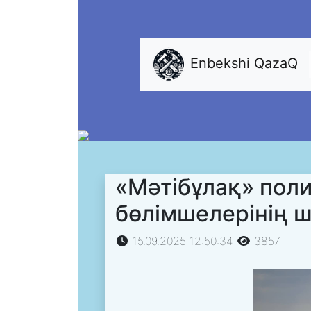
Enbekshi QazaQ
«Мәтібұлақ» пол
бөлімшелерінің ш
15.09.2025 12:50:34
3857