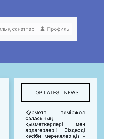
рлық санаттар
Профиль
TOP LATEST NEWS
Құрметті теміржол
саласының
қызметкерлері мен
ардагерлері! Сіздерді
кәсіби мерекелеріңіз –