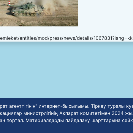
emleket/entities/mod/press/news/details/1067831?lang=kk
рат агенттігінін" интернет-бысылымы. Тіркеу туралы к
циялар министрлігінің Ақпарат комитетімен 2024 жылғ
ан портал. Материалдарды пайдалану шарттарына сәйк