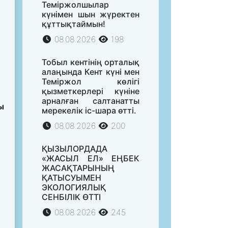
Теміржолшылар
күнімен шын жүректен
құттықтаймын!
08.08.2026
198
Тобыл кентінің орталық
алаңында Кент күні мен
Теміржол көлігі
қызметкерлері күніне
арналған салтанатты
ы
мерекелік іс-шара өтті.
08.08.2026
200
ҚЫЗЫЛОРДАДА
«ЖАСЫЛ ЕЛ» ЕҢБЕК
ЖАСАҚТАРЫНЫҢ
ҚАТЫСУЫМЕН
ЭКОЛОГИЯЛЫҚ
СЕНБІЛІК ӨТТІ
08.08.2026
245