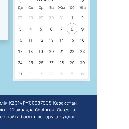
Дс
Сc
Ср
Бс
Жм
Сб
Жс
27
28
29
30
31
1
2
3
4
5
6
7
8
9
10
11
12
13
14
15
16
17
18
19
20
21
22
23
24
25
26
27
28
29
30
31
1
2
3
4
5
6
уәлік KZ31VPY00087935 Қазақстан
ы 21 ақпанда берілген. Он сегіз
ес қайта басып шығаруға рұқсат