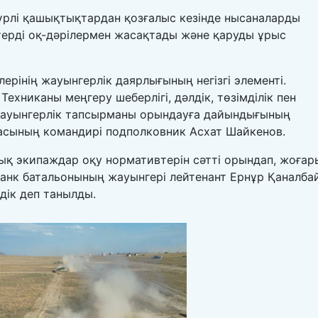
рлі қашықтықтардан қозғалыс кезінде нысаналарды
ерді оқ-дәрілермен жасақтады және қаруды ұрыс
ерінің жауынгерлік даярлығының негізгі элементі.
Техниканы меңгеру шеберлігі, дәлдік, төзімділік пен
жауынгерлік тапсырманы орындауға дайындығының
гадасының командирі подполковник Асхат Шайкенов.
қ экипаждар оқу нормативтерін сәтті орындап, жоғар
 танк батальонының жауынгері лейтенант Ернұр Қаналба
дік деп танылды.