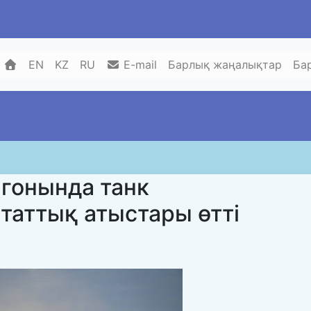
EN
KZ
RU
E-mail
Барлық жаңалықтар
Ба
игонында танк
таттық атыстары өтті