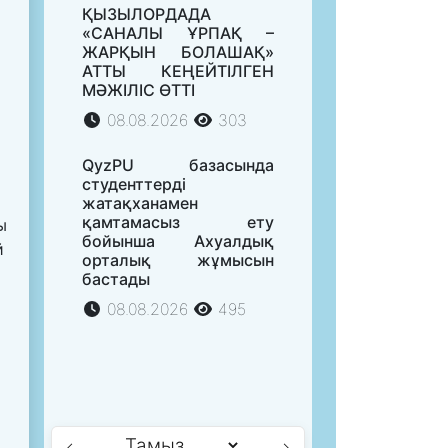
ҚЫЗЫЛОРДАДА
«САНАЛЫ ҰРПАҚ –
ЖАРҚЫН БОЛАШАҚ»
АТТЫ КЕҢЕЙТІЛГЕН
МӘЖІЛІС ӨТТІ
08.08.2026
303
QyzPU базасында
студенттерді
жатақханамен
қамтамасыз ету
ы
бойынша Ахуалдық
й
орталық жұмысын
бастады
08.08.2026
495