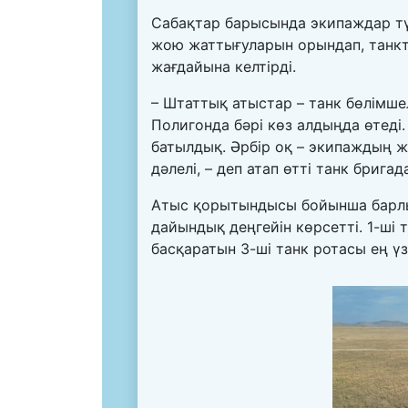
Сабақтар барысында экипаждар тү
жою жаттығуларын орындап, танкт
жағдайына келтірді.
– Штаттық атыстар – танк бөлімшел
Полигонда бәрі көз алдыңда өтеді. 
батылдық. Әрбір оқ – экипаждың 
дәлелі, – деп атап өтті танк бри
Атыс қорытындысы бойынша барлы
дайындық деңгейін көрсетті. 1-ші
басқаратын 3-ші танк ротасы ең үз