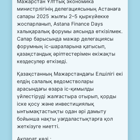
Мажарстан Ұлттық экономика
министрлігінің делегациясының Астанаға
сапары 2025 жылғы 2–5 қыркүйекке
жоспарланып, Astana Finance Days
халықаралық форумы аясында өткізілмек.
Сапар барысында мажар делегациясы
форумның іс-шараларына қатысып,
қазақстандық әріптестерімен екіжақты
кездесулер өткізеді.
Қазақстанның Мажарстандағы Елшілігі екі
елдің салалық ведомстволары
арасындағы өзара іс-қимылды
үйлестіруді жалғастыра отырып, қорды
іске қосу және инвестициялық
ынтымақтастықты одан әрі дамыту
бойынша нақты уағдаластықтарға қол
жеткізуге ниетті.
Ақпарат көзі :