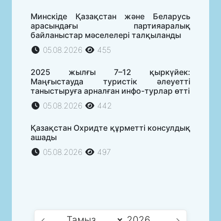
Минскіде Қазақстан және Беларусь
арасындағы партияаралық
байланыстар мәселелері талқыланды
05.08.2026
455
2025 жылғы 7–12 қыркүйек:
Маңғыстауда туристік әлеуетті
таныстыруға арналған инфо-турлар өтті
05.08.2026
442
Қазақстан Охридте құрметті консулдық
ашады
05.08.2026
497