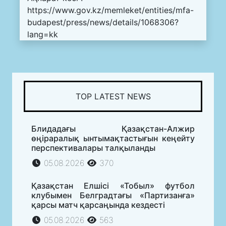
https://www.gov.kz/memleket/entities/mfa-
budapest/press/news/details/1068306?
lang=kk
TOP LATEST NEWS
Блидадағы Қазақстан-Алжир
өңіраралық ынтымақтастығын кеңейту
перспективалары талқыланды
05.08.2026
370
Қазақстан Елшісі «Тобыл» футбол
клубымен Белградтағы «Партизанға»
қарсы матч қарсаңында кездесті
05.08.2026
563