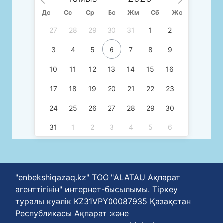
Дс
Сc
Ср
Бс
Жм
Сб
Жс
27
28
29
30
31
1
2
3
4
5
6
7
8
9
10
11
12
13
14
15
16
17
18
19
20
21
22
23
24
25
26
27
28
29
30
31
1
2
3
4
5
6
"enbekshiqazaq.kz" ТОО "ALATAU Ақпарат
агенттігінін" интернет-бысылымы. Тіркеу
туралы куәлік KZ31VPY00087935 Қазақстан
Республикасы Ақпарат және