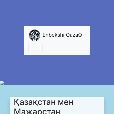
Enbekshi QazaQ
Қазақстан мен
Мажарстан