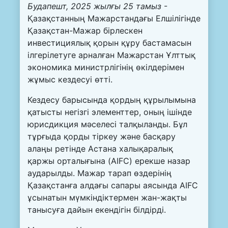
Будапешт
, 2025
жылғы
25
тамыз
-
Қазақстанның Мажарстандағы Елшілігінде
Қазақстан-Мажар бірлескен
инвестициялық қорын құру бастамасын
ілгерілетуге арналған Мажарстан Ұлттық
экономика министрлігінің өкілдерімен
жұмыс кездесуі өтті.
Кездесу барысында қордың құрылымына
қатысты негізгі элементтер, оның ішінде
юрисдикция мәселесі талқыланды. Бұл
тұрғыда қорды тіркеу және басқару
алаңы ретінде Астана халықаралық
қаржы орталығына (AIFC) ерекше назар
аударылды. Мажар тарап өздерінің
Қазақстанға алдағы сапары аясында AIFC
ұсынатын мүмкіндіктермен жан-жақты
танысуға дайын екендігін білдірді.