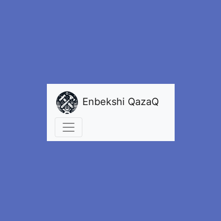
Enbekshi QazaQ