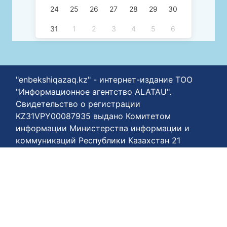
24
25
26
27
28
29
30
31
1
2
3
4
5
6
"enbekshiqazaq.kz" - интернет-издание ТОО
"Информационное агентство ALATAU".
Свидетельство о регистрации
KZ31VPY00087935 выдано Комитетом
информации Министерства информации и
коммуникаций Республики Казахстан 21
февраля 2024 года. Портал для
пользователей старше восемнадцати лет.
Материалы могут быть воспроизведены
при соблюдении условий использования.
Телефон нашего агентства +77778848811
Условия пользования:
https://enbekshiqazaq.kz/ru/terms-of-