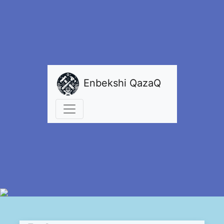
Enbekshi QazaQ