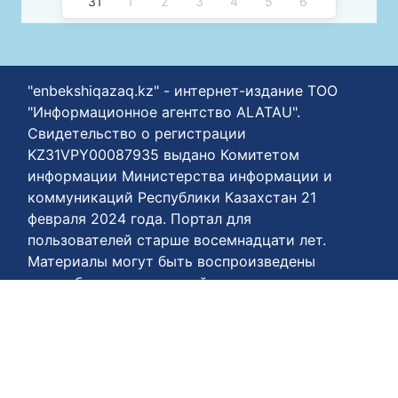
31
1
2
3
4
5
6
"enbekshiqazaq.kz" - интернет-издание ТОО
"Информационное агентство ALATAU".
Свидетельство о регистрации
KZ31VPY00087935 выдано Комитетом
информации Министерства информации и
коммуникаций Республики Казахстан 21
февраля 2024 года. Портал для
пользователей старше восемнадцати лет.
Материалы могут быть воспроизведены
при соблюдении условий использования.
Телефон нашего агентства +77778848811
Условия пользования:
https://enbekshiqazaq.kz/ru/terms-of-
payment.html
Соглашения о конфиденциальности: