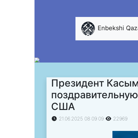
Enbekshi Qa
Президент Касым
поздравительную
США
21.06.2025 08:09:09
22969