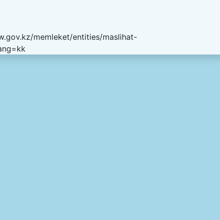
w.gov.kz/memleket/entities/maslihat-
lang=kk