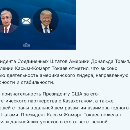
зидента Соединенных Штатов Америки Дональда Трамп
влении Касым-Жомарт Токаев отметил, что высоко
ую деятельность американского лидера, направленную
сности и стабильности.
л признательность Президенту США за его
егического партнерства с Казахстаном, а также
ашей страны в дальнейшем развитии взаимовыгодного
Штатами. Президент Касым-Жомарт Токаев пожелал
ья и дальнейших успехов в его ответственной