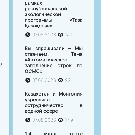
рамках
республиканской
экологической
программы «Таза
Қазақстан».
07.08.2026
141
Вы спрашивали – Мы
отвечаем. Тема
«Автоматическое
а
заполнение строк по
ОСМС»
07.08.2026
99
Казахстан и Монголия
укрепляют
сотрудничество в
водной сфере
07.08.2026
149
1,4 млрд теңге