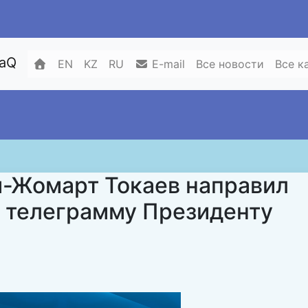
zaQ
EN
KZ
RU
E-mail
Все новости
Все к
-Жомарт Токаев направил
 телеграмму Президенту