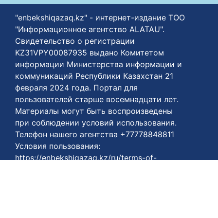
"enbekshiqazaq.kz" - интернет-издание ТОО
"Информационное агентство ALATAU".
Свидетельство о регистрации
KZ31VPY00087935 выдано Комитетом
информации Министерства информации и
коммуникаций Республики Казахстан 21
февраля 2024 года. Портал для
пользователей старше восемнадцати лет.
Материалы могут быть воспроизведены
при соблюдении условий использования.
Телефон нашего агентства +77778848811
Условия пользования:
https://enbekshiqazaq.kz/ru/terms-of-
payment.html
Соглашения о конфиденциальности:
https://enbekshiqazaq.kz/ru/confidentiality.html
Условия использования:
https://enbekshiqazaq.kz/ru/terms-of-