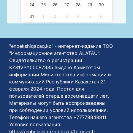
24
25
26
27
28
29
30
31
1
2
3
4
5
6
"enbekshiqazaq.kz" - интернет-издание ТОО
"Информационное агентство ALATAU".
Свидетельство о регистрации
KZ31VPY00087935 выдано Комитетом
информации Министерства информации и
коммуникаций Республики Казахстан 21
февраля 2024 года. Портал для
пользователей старше восемнадцати лет.
Материалы могут быть воспроизведены
при соблюдении условий использования.
Телефон нашего агентства +77778848811
Условия пользования:
https://enbekshiqazaq.kz/ru/terms-of-