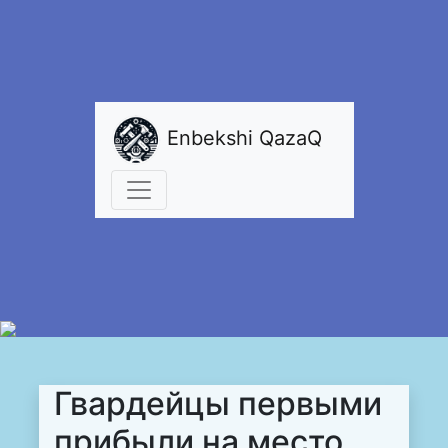
Enbekshi QazaQ
Гвардейцы первыми
прибыли на место