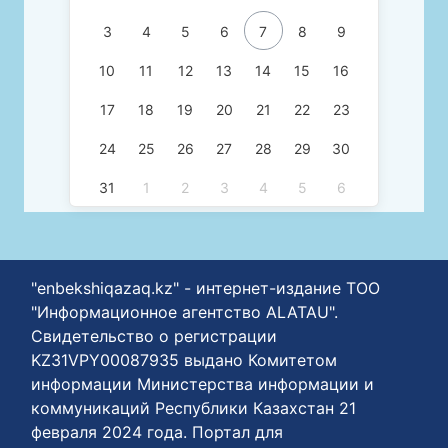
3
4
5
6
7
8
9
10
11
12
13
14
15
16
17
18
19
20
21
22
23
24
25
26
27
28
29
30
31
1
2
3
4
5
6
"enbekshiqazaq.kz" - интернет-издание ТОО
"Информационное агентство ALATAU".
Свидетельство о регистрации
KZ31VPY00087935 выдано Комитетом
информации Министерства информации и
коммуникаций Республики Казахстан 21
февраля 2024 года. Портал для