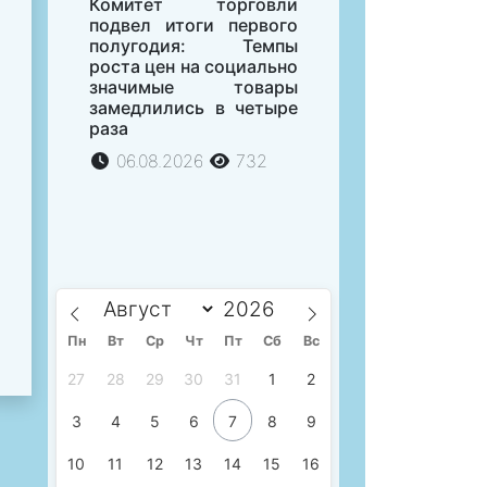
Комитет торговли
подвел итоги первого
полугодия: Темпы
роста цен на социально
значимые товары
замедлились в четыре
раза
06.08.2026
732
Пн
Вт
Ср
Чт
Пт
Сб
Вс
27
28
29
30
31
1
2
3
4
5
6
7
8
9
10
11
12
13
14
15
16