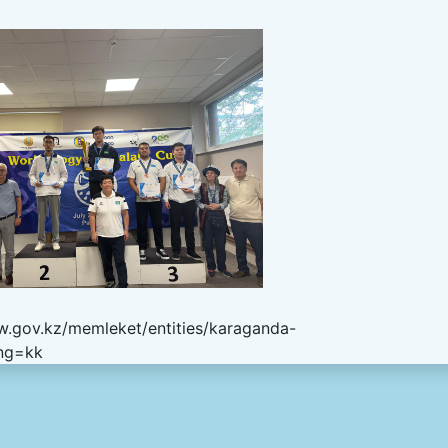
w.gov.kz/memleket/entities/karaganda-
ang=kk