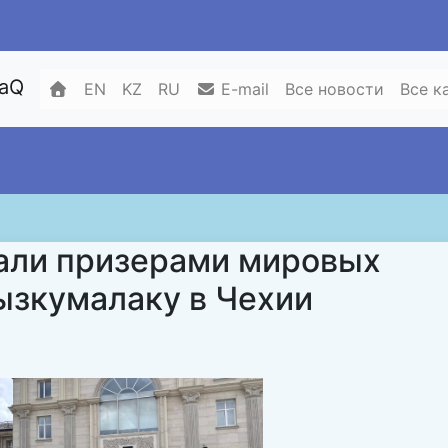
zaQ
EN
KZ
RU
E-mail
Все новости
Все к
али призерами мировых
ызкумалаку в Чехии