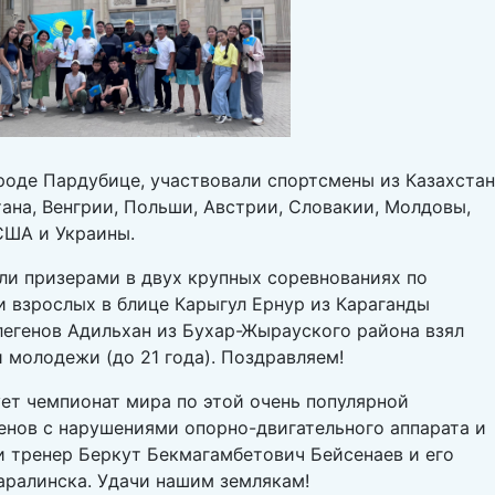
роде Пардубице, участвовали спортсмены из Казахстан
ана, Венгрии, Польши, Австрии, Словакии, Молдовы,
США и Украины.
ли призерами в двух крупных соревнованиях по
и взрослых в блице Карыгул Ернур из Караганды
легенов Адильхан из Бухар-Жырауского района взял
 молодежи (до 21 года). Поздравляем!
ует чемпионат мира по этой очень популярной
енов с нарушениями опорно-двигательного аппарата и
и тренер Беркут Бекмагамбетович Бейсенаев и его
аралинска. Удачи нашим землякам!