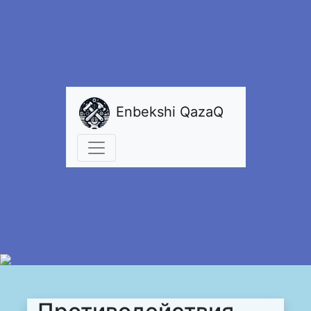
Enbekshi QazaQ