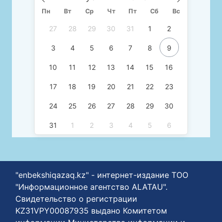
Пн
Вт
Ср
Чт
Пт
Сб
Вс
27
28
29
30
31
1
2
3
4
5
6
7
8
9
10
11
12
13
14
15
16
17
18
19
20
21
22
23
24
25
26
27
28
29
30
31
1
2
3
4
5
6
"enbekshiqazaq.kz" - интернет-издание ТОО
"Информационное агентство ALATAU".
Свидетельство о регистрации
KZ31VPY00087935 выдано Комитетом