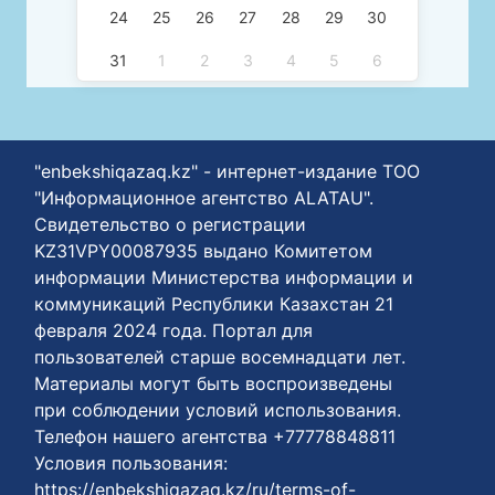
24
25
26
27
28
29
30
31
1
2
3
4
5
6
"enbekshiqazaq.kz" - интернет-издание ТОО
"Информационное агентство ALATAU".
Свидетельство о регистрации
KZ31VPY00087935 выдано Комитетом
информации Министерства информации и
коммуникаций Республики Казахстан 21
февраля 2024 года. Портал для
пользователей старше восемнадцати лет.
Материалы могут быть воспроизведены
при соблюдении условий использования.
Телефон нашего агентства +77778848811
Условия пользования:
https://enbekshiqazaq.kz/ru/terms-of-