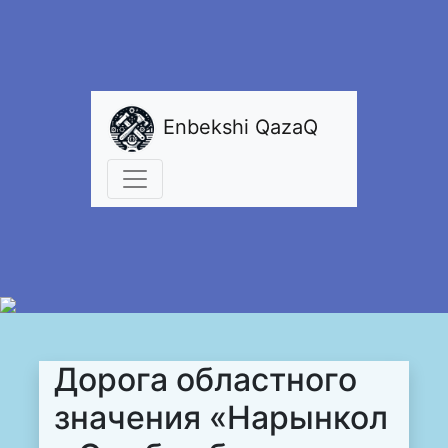
Enbekshi QazaQ
Дорога областного
значения «Нарынкол