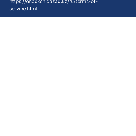
https://enbekshiqazaq.kz/ru/terms-of-
service.html