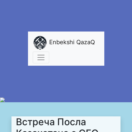
Enbekshi QazaQ
Встреча Посла