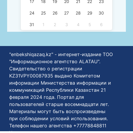
17
18
19
20
21
22
23
24
25
26
27
28
29
30
31
1
2
3
4
5
6
"enbekshiqazaq.kz" - интернет-издание ТОО
"Информационное агентство ALATAU".
Свидетельство о регистрации
KZ31VPY00087935 выдано Комитетом
информации Министерства информации и
коммуникаций Республики Казахстан 21
февраля 2024 года. Портал для
пользователей старше восемнадцати лет.
Материалы могут быть воспроизведены
при соблюдении условий использования.
Телефон нашего агентства +77778848811
Условия пользования: