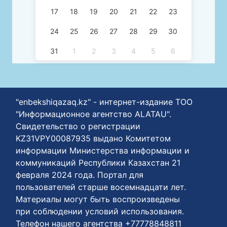
17
18
19
20
21
22
23
24
25
26
27
28
29
30
31
1
2
3
4
5
6
"enbekshiqazaq.kz" - интернет-издание ТОО
"Информационное агентство ALATAU".
Свидетельство о регистрации
KZ31VPY00087935 выдано Комитетом
информации Министерства информации и
коммуникаций Республики Казахстан 21
февраля 2024 года. Портал для
пользователей старше восемнадцати лет.
Материалы могут быть воспроизведены
при соблюдении условий использования.
Телефон нашего агентства +77778848811