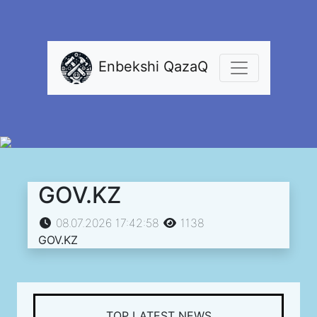
Enbekshi QazaQ
GOV.KZ
08.07.2026 17:42:58
1138
GOV.KZ
TOP LATEST NEWS