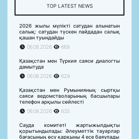
TOP LATEST NEWS
2026 жылы мүлікті сатудан алынатын
салық: сатудан түскен пайдадан салық
қашан туындайды
06.08.2026
669
Қазақстан мен Түркия саяси диалогты
дамытуда
06.08.2026
629
Қазақстан мен Румынияның сыртқы
саяси ведомстволарының басшылары
телефон арқылы сөйлесті
06.08.2026
635
Сауда комитеті жартыжылдықты
қорытындылады: Әлеуметтік тауарлар
бағасының өсу қарқыны 4 есе баяулады