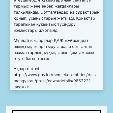
өтеушілердің құқықтарының сақталуы,
тұрмыс және еңбек жағдайлары
талқыланды. Сотталғандар өз сұрақтарын
қойып, ұсыныстарын жеткізді. Қонақтар
тарапынан құқықтық түсіндіру
жұмыстары жүргізілді.
Мұндай іс-шаралар ҚАЖ жүйесіндегі
ашықтықты арттыруға және сотталған
азаматтардың құқықтарын қамтамасыз
етуге бағытталған.
Ақпарат көзі :
https://www.gov.kz/memleket/entities/duis-
mangystau/press/news/details/985222?
lang=kk