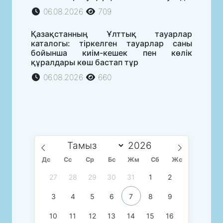
06.08.2026
709
Қазақстанның Ұлттық тауарлар
каталогы: тіркелген тауарлар саны
бойынша киім-кешек пен көлік
құралдары көш бастап тұр
06.08.2026
660
Дс
Сc
Ср
Бс
Жм
Сб
Жс
27
28
29
30
31
1
2
3
4
5
6
7
8
9
10
11
12
13
14
15
16