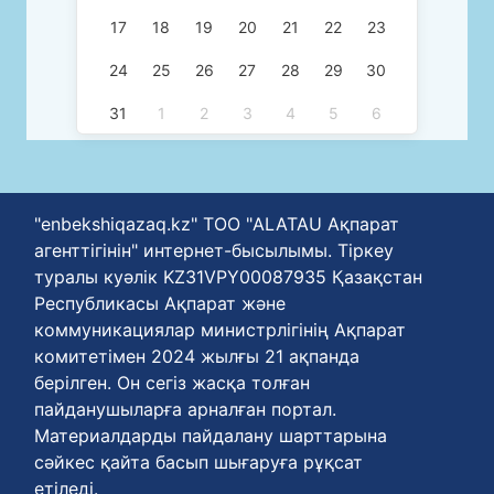
17
18
19
20
21
22
23
24
25
26
27
28
29
30
31
1
2
3
4
5
6
"enbekshiqazaq.kz" ТОО "ALATAU Ақпарат
агенттігінін" интернет-бысылымы. Тіркеу
туралы куәлік KZ31VPY00087935 Қазақстан
Республикасы Ақпарат және
коммуникациялар министрлігінің Ақпарат
комитетімен 2024 жылғы 21 ақпанда
берілген. Он сегіз жасқа толған
пайданушыларға арналған портал.
Материалдарды пайдалану шарттарына
сәйкес қайта басып шығаруға рұқсат
етіледі.