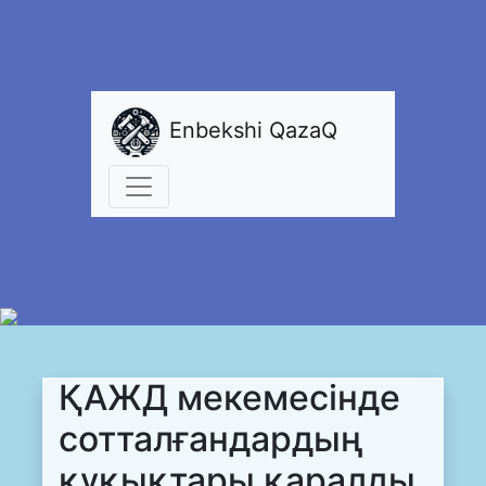
Enbekshi QazaQ
ҚАЖД мекемесінде
сотталғандардың
құқықтары қаралды