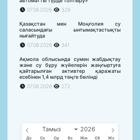
автоматты түрде толтыру»
07.08.2026
329
Қазақстан мен Моңғолия су
саласындағы ынтымақтастықты
нығайтуда
07.08.2026
341
Ақмола облысында сумен жабдықтау
және су бұру жүйелерін жаңғыртуға
қайтарылған активтер қаражаты
есебінен 1,4 млрд теңге бөлінді
07.08.2026
272
Дс
Сc
Ср
Бс
Жм
Сб
Жс