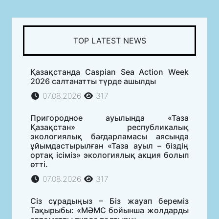
TOP LATEST NEWS
Қазақстанда Caspian Sea Action Week
2026 салтанатты түрде ашылды
07.08.2026
317
Пригородное ауылында «Таза
Қазақстан» республикалық
экологиялық бағдарламасы аясында
ұйымдастырылған «Таза ауыл – біздің
ортақ ісіміз» экологиялық акция болып
өтті.
07.08.2026
317
Сіз сұрадыңыз – Біз жауап береміз
Тақырыбы: «МӘМС бойынша жолдарды