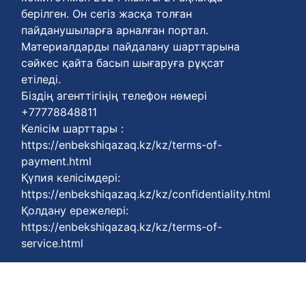
берілген. Он сегіз жасқа толған
пайданушыларға арналған портал.
Материалдарды пайдалану шарттарына
сәйкес қайта басып шығаруға рұқсат
етіледі.
Біздің агенттігіңің телефон нөмері
+77778848811
Келісім шарттары :
https://enbekshiqazaq.kz/kz/terms-of-
payment.html
Қүпия келісімдері:
https://enbekshiqazaq.kz/kz/confidentiality.html
Қолдану ережелері:
https://enbekshiqazaq.kz/kz/terms-of-
service.html