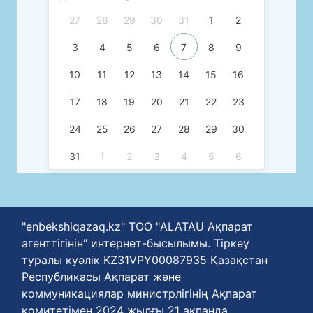
27
28
29
30
31
1
2
3
4
5
6
7
8
9
10
11
12
13
14
15
16
17
18
19
20
21
22
23
24
25
26
27
28
29
30
31
1
2
3
4
5
6
"enbekshiqazaq.kz" ТОО "ALATAU Ақпарат
агенттігінін" интернет-бысылымы. Тіркеу
туралы куәлік KZ31VPY00087935 Қазақстан
Республикасы Ақпарат және
коммуникациялар министрлігінің Ақпарат
комитетімен 2024 жылғы 21 ақпанда