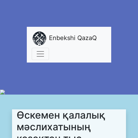
Enbekshi QazaQ
Өскемен қалалық
мәслихатының