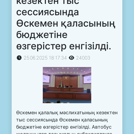
кезектен тыс
сессиясында
Өскемен қаласының
бюджетіне
өзгерістер енгізілді.
25.06.2025 18:17:34
24003
Өскемен қалалық мәслихатының кезектен
тыс сессиясында Өскемен қаласының
бюджетіне өзгерістер енгізілді. Автобус
жолаушылар тасымалын субсидиялауға,