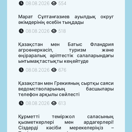
08.08.2026
554
Марат Сұлтанғазиев ауылдық округ
әкімдерінің есебін тыңдады
08.08.2026
518
Қазақстан мен Батыс Фландрия
агроөнеркәсіп, туризм және
өңіраралық әріптестік салаларындағы
ынтымақтастықты кеңейтуде
08.08.2026
676
Қазақстан мен Грекияның сыртқы саяси
ведомстволарының басшылары
телефон арқылы сөйлесті
08.08.2026
613
Құрметті теміржол саласының
қызметкерлері мен ардагерлері!
Сіздерді кәсіби мерекелеріңіз –