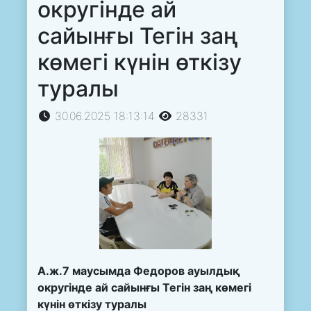
округінде ай
сайынғы Тегін заң
көмегі күнін өткізу
туралы
30.06.2025 18:13:14
28331
А.ж.7 маусымда Федоров ауылдық
округінде ай сайынғы Тегін заң көмегі
күнін өткізу туралы