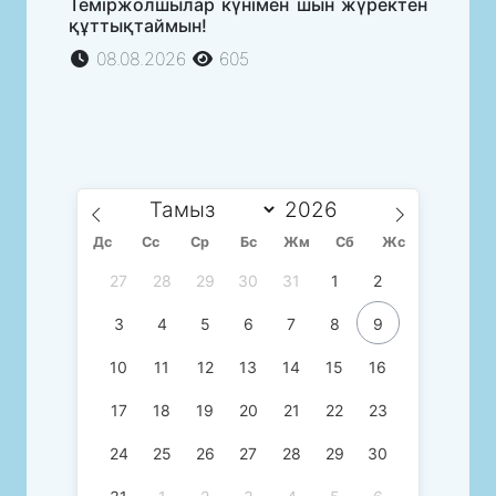
Теміржолшылар күнімен шын жүректен
құттықтаймын!
08.08.2026
605
Дс
Сc
Ср
Бс
Жм
Сб
Жс
27
28
29
30
31
1
2
3
4
5
6
7
8
9
10
11
12
13
14
15
16
17
18
19
20
21
22
23
24
25
26
27
28
29
30