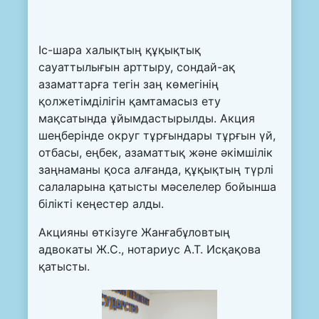
Іс-шара халықтың құқықтық
сауаттылығын арттыру, сондай-ақ
азаматтарға тегін заң көмегінің
қолжетімділігін қамтамасыз ету
мақсатында ұйымдастырылды. Акция
шеңберінде округ тұрғындары тұрғын үй,
отбасы, еңбек, азаматтық және әкімшілік
заңнаманы қоса алғанда, құқықтың түрлі
салаларына қатысты мәселелер бойынша
білікті кеңестер алды.
Акцияны өткізуге Жанғабұловтың
адвокаты Ж.С., нотариус А.Т. Исқақова
қатысты.