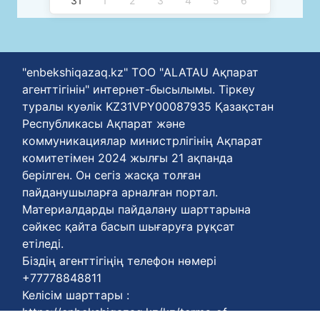
31
1
2
3
4
5
6
"enbekshiqazaq.kz" ТОО "ALATAU Ақпарат
агенттігінін" интернет-бысылымы. Тіркеу
туралы куәлік KZ31VPY00087935 Қазақстан
Республикасы Ақпарат және
коммуникациялар министрлігінің Ақпарат
комитетімен 2024 жылғы 21 ақпанда
берілген. Он сегіз жасқа толған
пайданушыларға арналған портал.
Материалдарды пайдалану шарттарына
сәйкес қайта басып шығаруға рұқсат
етіледі.
Біздің агенттігіңің телефон нөмері
+77778848811
Келісім шарттары :
https://enbekshiqazaq.kz/kz/terms-of-