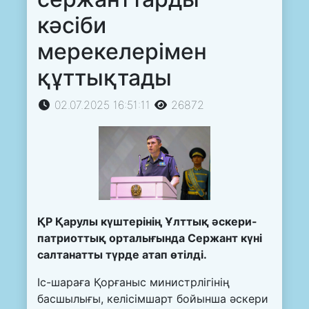
кәсіби
мерекелерімен
құттықтады
02.07.2025 16:51:11
26872
ҚР Қарулы күштерінің Ұлттық әскери-
патриоттық орталығында Сержант күні
салтанатты түрде атап өтілді.
Іс-шараға Қорғаныс министрлігінің
басшылығы, келісімшарт бойынша әскери