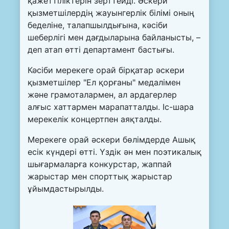
қажеттіліктерін зерттейді. Әскери
қызметшілердің жауынгерлік білімі оның
беделіне, талапшылдығына, кәсіби
шеберлігі мен дағдыларына байланысты, –
деп атап өтті департамент бастығы.
Кәсіби мерекеге орай бірқатар әскери
қызметшілер "Ел қорғаны" медалімен
және грамоталармен, ал ардагерлер
алғыс хаттармен марапатталды. Іс-шара
мерекелік концертпен аяқталды.
Мерекеге орай әскери бөлімдерде Ашық
есік күндері өтті. Үздік ән мен поэтикалық
шығармаларға конкурстар, жаппай
жарыстар мен спорттық жарыстар
ұйымдастырылды.