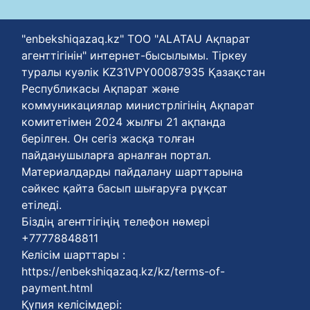
"enbekshiqazaq.kz" ТОО "ALATAU Ақпарат
агенттігінін" интернет-бысылымы. Тіркеу
туралы куәлік KZ31VPY00087935 Қазақстан
Республикасы Ақпарат және
коммуникациялар министрлігінің Ақпарат
комитетімен 2024 жылғы 21 ақпанда
берілген. Он сегіз жасқа толған
пайданушыларға арналған портал.
Материалдарды пайдалану шарттарына
сәйкес қайта басып шығаруға рұқсат
етіледі.
Біздің агенттігіңің телефон нөмері
+77778848811
Келісім шарттары :
https://enbekshiqazaq.kz/kz/terms-of-
payment.html
Қүпия келісімдері: