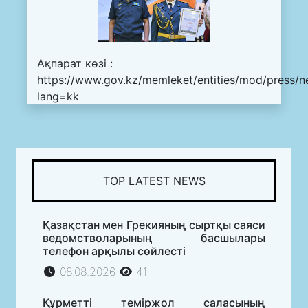
Ақпарат көзі :
https://www.gov.kz/memleket/entities/mod/press/n
lang=kk
TOP LATEST NEWS
Қазақстан мен Грекияның сыртқы саяси
ведомстволарының басшылары
телефон арқылы сөйлесті
08.08.2026
41
Құрметті теміржол саласының