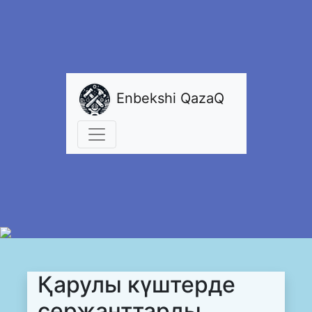
Enbekshi QazaQ
Қарулы күштерде
сержанттарды