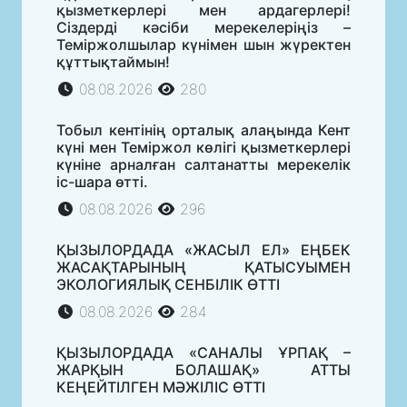
қызметкерлері мен ардагерлері!
Сіздерді кәсіби мерекелеріңіз –
Теміржолшылар күнімен шын жүректен
құттықтаймын!
08.08.2026
280
Тобыл кентінің орталық алаңында Кент
күні мен Теміржол көлігі қызметкерлері
күніне арналған салтанатты мерекелік
іс-шара өтті.
08.08.2026
296
ҚЫЗЫЛОРДАДА «ЖАСЫЛ ЕЛ» ЕҢБЕК
ЖАСАҚТАРЫНЫҢ ҚАТЫСУЫМЕН
ЭКОЛОГИЯЛЫҚ СЕНБІЛІК ӨТТІ
08.08.2026
284
ҚЫЗЫЛОРДАДА «САНАЛЫ ҰРПАҚ –
ЖАРҚЫН БОЛАШАҚ» АТТЫ
КЕҢЕЙТІЛГЕН МӘЖІЛІС ӨТТІ