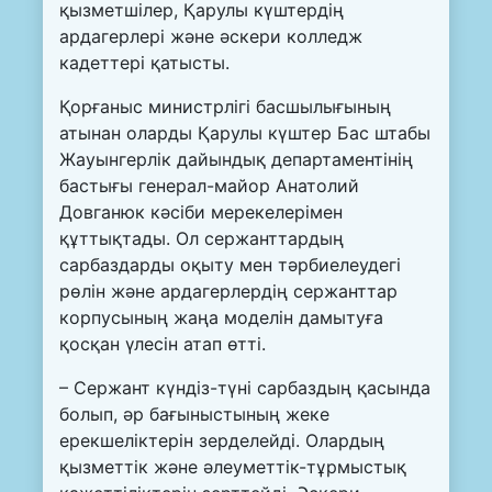
қызметшілер, Қарулы күштердің
ардагерлері және әскери колледж
кадеттері қатысты.
Қорғаныс министрлігі басшылығының
атынан оларды Қарулы күштер Бас штабы
Жауынгерлік дайындық департаментінің
бастығы генерал-майор Анатолий
Довганюк кәсіби мерекелерімен
құттықтады. Ол сержанттардың
сарбаздарды оқыту мен тәрбиелеудегі
рөлін және ардагерлердің сержанттар
корпусының жаңа моделін дамытуға
қосқан үлесін атап өтті.
– Сержант күндіз-түні сарбаздың қасында
болып, әр бағыныстының жеке
ерекшеліктерін зерделейді. Олардың
қызметтік және әлеуметтік-тұрмыстық