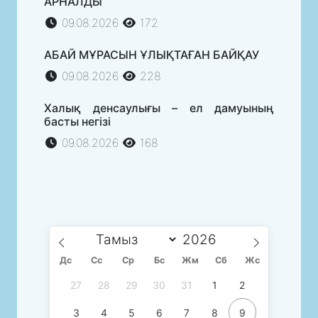
АРНАЛДЫ
09.08.2026
172
АБАЙ МҰРАСЫН ҰЛЫҚТАҒАН БАЙҚАУ
09.08.2026
228
Халық денсаулығы – ел дамуының
басты негізі
09.08.2026
168
Дс
Сc
Ср
Бс
Жм
Сб
Жс
27
28
29
30
31
1
2
3
4
5
6
7
8
9