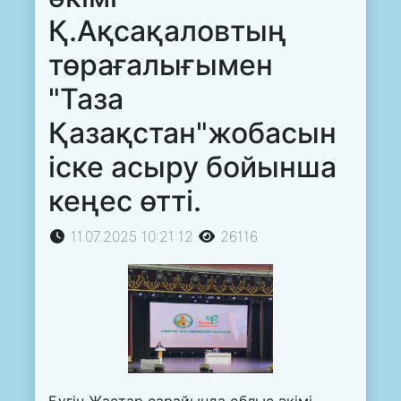
Қ.Ақсақаловтың
төрағалығымен
"Таза
Қазақстан"жобасын
іске асыру бойынша
кеңес өтті.
11.07.2025 10:21:12
26116
Бүгін Жастар сарайында облыс әкімі