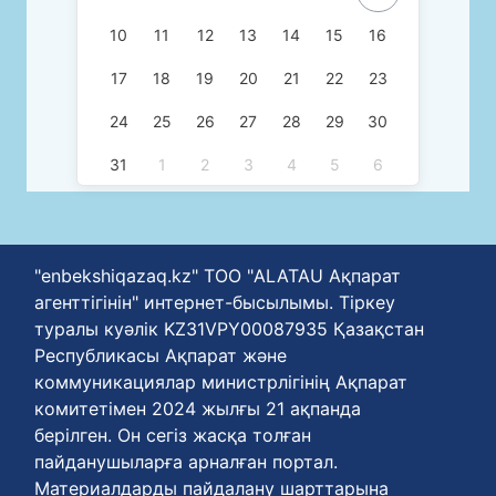
10
11
12
13
14
15
16
17
18
19
20
21
22
23
24
25
26
27
28
29
30
31
1
2
3
4
5
6
"enbekshiqazaq.kz" ТОО "ALATAU Ақпарат
агенттігінін" интернет-бысылымы. Тіркеу
туралы куәлік KZ31VPY00087935 Қазақстан
Республикасы Ақпарат және
коммуникациялар министрлігінің Ақпарат
комитетімен 2024 жылғы 21 ақпанда
берілген. Он сегіз жасқа толған
пайданушыларға арналған портал.
Материалдарды пайдалану шарттарына