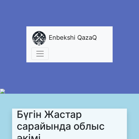
Enbekshi QazaQ
Бүгін Жастар
сарайында облыс
әкімі