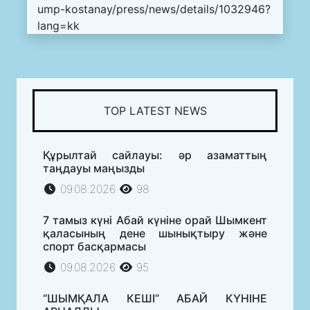
ump-kostanay/press/news/details/1032946?
lang=kk
TOP LATEST NEWS
Құрылтай сайлауы: әр азаматтың
таңдауы маңызды
09.08.2026
98
7 тамыз күні Абай күніне орай Шымкент
қаласының дене шынықтыру және
спорт басқармасы
09.08.2026
95
“ШЫМҚАЛА КЕШІ” АБАЙ КҮНІНЕ