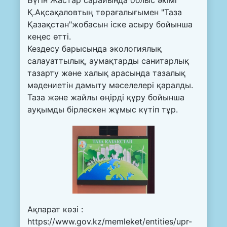
Қ.Ақсақаловтың төрағалығымен "Таза
Қазақстан"жобасын іске асыру бойынша
кеңес өтті.
Кездесу барысында экологиялық
салауаттылық, аумақтарды санитарлық
тазарту және халық арасында тазалық
мәдениетін дамыту мәселелері қаралды.
Таза және жайлы өңірді құру бойынша
ауқымды бірлескен жұмыс күтіп тұр.
Ақпарат көзі :
https://www.gov.kz/memleket/entities/upr-