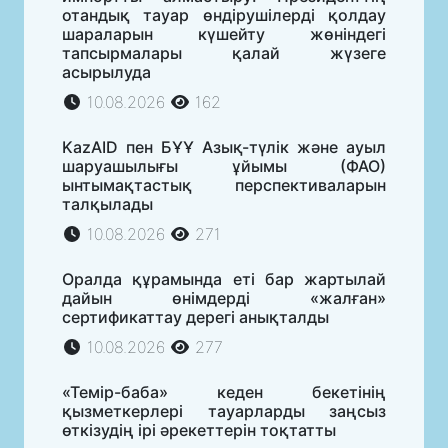
отандық тауар өндірушілерді қолдау
шараларын күшейту жөніндегі
тапсырмалары қалай жүзеге
асырылуда
10.08.2026
162
KazAID пен БҰҰ Азық-түлік және ауыл
шаруашылығы ұйымы (ФАО)
ынтымақтастық перспективаларын
талқылады
10.08.2026
271
Оралда құрамында еті бар жартылай
дайын өнімдерді «жалған»
сертификаттау дерегі анықталды
10.08.2026
277
«Темір-баба» кеден бекетінің
қызметкерлері тауарларды заңсыз
өткізудің ірі әрекеттерін тоқтатты