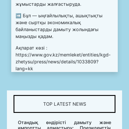
жұмыстарды жалғастыруда.
➡️ Бұл — ыңғайлылықты, ашықтықты
және сыртқы экономикалық
байланыстарды дамыту жолындағы
маңызды қадам.
Ақпарат көзі :
https://www.gov.kz/memleket/entities/kgd-
zhetysu/press/news/details/1033809?
lang=kk
TOP LATEST NEWS
Отандық өндірісті дамыту және
импортты алмастыру: Президенттің