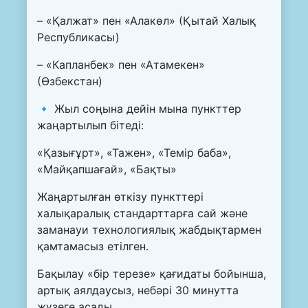
– «Қалжат» пен «Алакөл» (Қытай Халық
Республикасы)
– «Капланбек» пен «Атамекен»
(Өзбекстан)
🔹 Жыл соңына дейін мына пункттер
жаңартылып бітеді:
«Қазығұрт», «Тажен», «Темір баба»,
«Майқапшағай», «Бақты»
Жаңартылған өткізу пункттері
халықаралық стандарттарға сай және
заманауи технологиялық жабдықтармен
қамтамасыз етілген.
Бақылау «бір терезе» қағидаты бойынша,
артық аялдаусыз, небәрі 30 минутта
жүзеге асады.