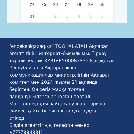
24
25
26
27
28
29
30
31
1
2
3
4
5
6
"enbekshiqazaq.kz" ТОО "ALATAU Ақпарат
агенттігінін" интернет-бысылымы. Тіркеу
туралы куәлік KZ31VPY00087935 Қазақстан
Республикасы Ақпарат және
коммуникациялар министрлігінің Ақпарат
комитетімен 2024 жылғы 21 ақпанда
берілген. Он сегіз жасқа толған
пайданушыларға арналған портал.
Материалдарды пайдалану шарттарына
сәйкес қайта басып шығаруға рұқсат
етіледі.
Біздің агенттігіңің телефон нөмері
+77778848811