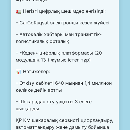
🚛 Негізгі цифрлық шешімдер енгізілді:
– CarGoRuqsat электронды кезек жүйесі
– Автокөлік хабтары мен транзиттік-
логистикалық орталық
– «Кеден» цифрлық платформасы (20
модульдің 13-і жұмыс істеп тұр)
📊 Нәтижелер:
– Өткізу қабілеті 640 мыңнан 1,4 миллион
көлікке дейін артты
– Шекарадан өту уақыты 3 есеге
қысқарды
ҚР ҚМ шекаралық сервисті цифрландыру,
автоматтандыру және дамыту бойынша