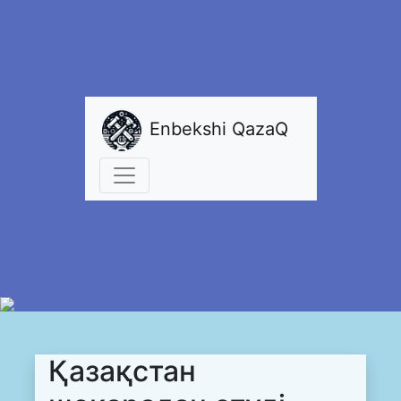
Enbekshi QazaQ
Қазақстан