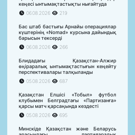
кеңесі ынтымақтастықты нығайтуда
06.08.2026
219
Бас штаб бастығы Арнайы операциялар
күштерінің «Nomad» курсына дайындық
барысын тексерді
06.08.2026
266
Блидадағы Қазақстан-Алжир
өңіраралық ынтымақтастығын кеңейту
перспективалары талқыланды
05.08.2026
687
Қазақстан Елшісі «Тобыл» футбол
клубымен Белградтағы «Партизанға»
қарсы матч қарсаңында кездесті
05.08.2026
695
Минскіде Қазақстан және Беларусь
арасындағы партияаралық