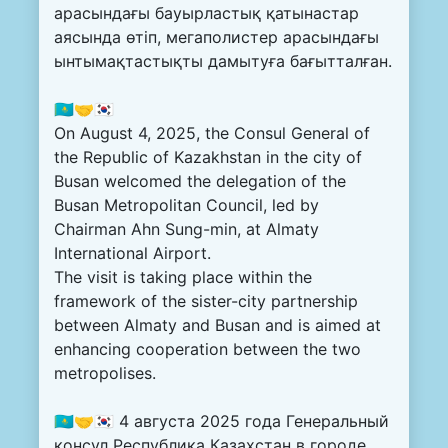
арасындағы бауырластық қатынастар
аясында өтіп, мегаполистер арасындағы
ынтымақтастықты дамытуға бағытталған.
🇰🇿🤝🇰🇷
On August 4, 2025, the Consul General of
the Republic of Kazakhstan in the city of
Busan welcomed the delegation of the
Busan Metropolitan Council, led by
Chairman Ahn Sung-min, at Almaty
International Airport.
The visit is taking place within the
framework of the sister-city partnership
between Almaty and Busan and is aimed at
enhancing cooperation between the two
metropolises.
🇰🇿🤝🇰🇷 4 августа 2025 года Генеральный
консул Республика Казахстан в городе