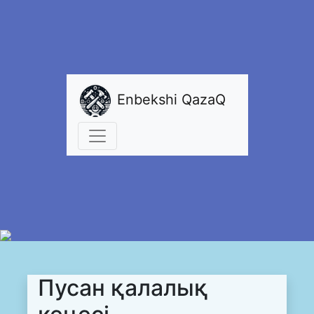
Enbekshi QazaQ
Пусан қалалық