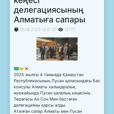
кеңесі
делегациясының
Алматыға сапары
05.08.2025 12:01:07
12777
🇰🇿🤝🇰🇷
2025 жылғы 4 тамызда Қазақстан
Республикасының Пусан қаласындағы Бас
консулы Алматы халықаралық
әуежайында Пусан қалалық кеңесінің
Төрағасы Ан Сон Мин бастаған
делегацияны қарсы алды.
Аталған сапар Алматы мен Пусан