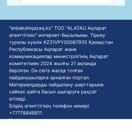
"enbekshiqazaq.kz" ТОО "ALATAU Ақпарат
агенттігінін" интернет-бысылымы. Тіркеу
туралы куәлік KZ31VPY00087935 Қазақстан
Республикасы Ақпарат және
коммуникациялар министрлігінің Ақпарат
комитетімен 2024 жылғы 21 ақпанда
берілген. Он сегіз жасқа толған
пайданушыларға арналған портал.
Материалдарды пайдалану шарттарына
сәйкес қайта басып шығаруға рұқсат
етіледі.
Біздің агенттігіңің телефон нөмері
+77778848811
Келісім шарттары :
https://enbekshiqazaq.kz/kz/terms-of-