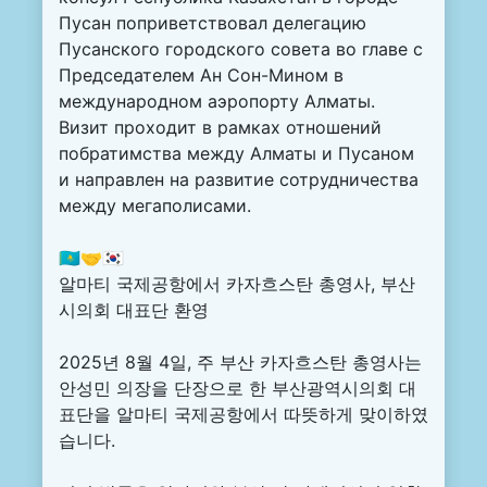
Пусан поприветствовал делегацию
Пусанского городского совета во главе с
Председателем Ан Сон-Мином в
международном аэропорту Алматы.
Визит проходит в рамках отношений
побратимства между Алматы и Пусаном
и направлен на развитие сотрудничества
между мегаполисами.
🇰🇿🤝🇰🇷
알마티 국제공항에서 카자흐스탄 총영사, 부산
시의회 대표단 환영
2025년 8월 4일, 주 부산 카자흐스탄 총영사는
안성민 의장을 단장으로 한 부산광역시의회 대
표단을 알마티 국제공항에서 따뜻하게 맞이하였
습니다.