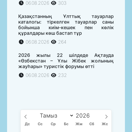
06.08.2026
303
Қазақстанның Ұлттық тауарлар
каталогы: тіркелген тауарлар саны
бойынша киім-кешек пен көлік
құралдары көш бастап тұр
06.08.2026
264
2026 жылы 22 шілдеде Ақтауда
«Өзбекстан – Ұлы Жібек жолының
жауһары» туристік форумы өтті
06.08.2026
232
Дс
Сc
Ср
Бс
Жм
Сб
Жс