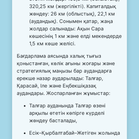
320,25 км (жергілікті). Капиталдық
жөндеу: 26 км (облыстық), 22,1 км
(аудандық). Сонымен қатар, жаңа
жолдар салынады: Ақын Сара
көшесінің 1 км және елді мекендерде
1,5 км көше желісі.
Бағдарлама аясында халық тығыз
қоныстанған, көлік ағыны жоғары және
стратегиялық маңызы бар аудандарға
ерекше назар аударылады: Талғар,
Қарасай, Іле және Еңбекшіқазақ
аудандары. Жоспарланған жұмыстар:
Талғар ауданында Талғар өзені
арқылы өтетін көпірге күрделі
жөндеу басталады,
Есік–Қырбалтабай–Жетіген жолында