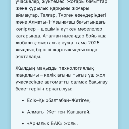
учаскелер, жүктемесі жоғары бағыттар
және құрылыс қарқыны жоғары
аймақтар. Талғар, Түрген өзендеріндегі
және Алматы-1–Ұзынағаш бағытындағы
көпірлер – шешімін күткен мәселелер
қатарында. Аталған нысандар бойынша
жобалық-сметалық құжаттама 2025
жылдың бірінші жартыжылдығында
аяқталады.
Жылдың маңызды технологиялық
жаңалығы – көлік ағыны тығыз үш жол
учаскесінде автоматты салмақ бақылау
бекеттерінің орнатылуы:
Есік–Қырбалтабай–Жетіген,
Алматы–Жетіген–Қапшағай,
«Арналық БАК» жолы.