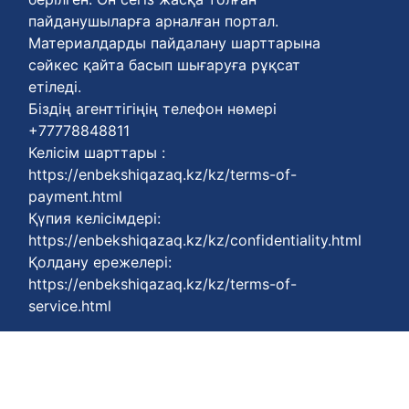
пайданушыларға арналған портал.
Материалдарды пайдалану шарттарына
сәйкес қайта басып шығаруға рұқсат
етіледі.
Біздің агенттігіңің телефон нөмері
+77778848811
Келісім шарттары :
https://enbekshiqazaq.kz/kz/terms-of-
payment.html
Қүпия келісімдері:
https://enbekshiqazaq.kz/kz/confidentiality.html
Қолдану ережелері:
https://enbekshiqazaq.kz/kz/terms-of-
service.html