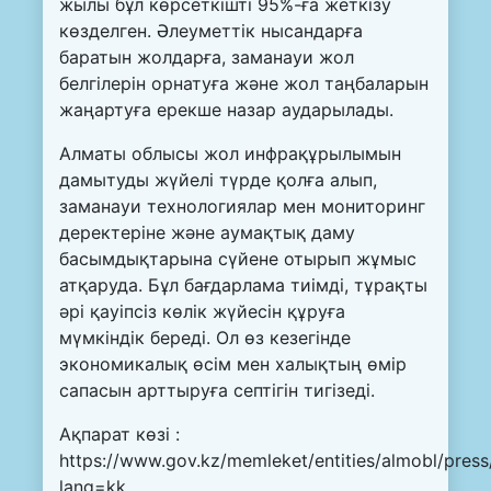
жылы бұл көрсеткішті 95%-ға жеткізу
көзделген. Әлеуметтік нысандарға
баратын жолдарға, заманауи жол
белгілерін орнатуға және жол таңбаларын
жаңартуға ерекше назар аударылады.
Алматы облысы жол инфрақұрылымын
дамытуды жүйелі түрде қолға алып,
заманауи технологиялар мен мониторинг
деректеріне және аумақтық даму
басымдықтарына сүйене отырып жұмыс
атқаруда. Бұл бағдарлама тиімді, тұрақты
әрі қауіпсіз көлік жүйесін құруға
мүмкіндік береді. Ол өз кезегінде
экономикалық өсім мен халықтың өмір
сапасын арттыруға септігін тигізеді.
Ақпарат көзі :
https://www.gov.kz/memleket/entities/almobl/pres
lang=kk