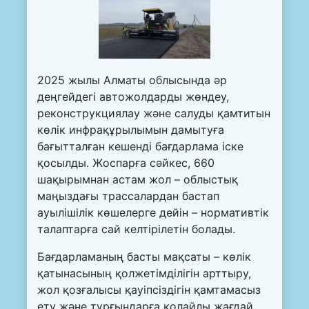
2025 жылы Алматы облысында әр
деңгейдегі автожолдарды жөндеу,
реконструкциялау және салуды қамтитын
көлік инфрақұрылымын дамытуға
бағытталған кешенді бағдарлама іске
қосылды. Жоспарға сәйкес, 660
шақырымнан астам жол – облыстық
маңыздағы трассалардан бастап
ауылішілік көшелерге дейін – нормативтік
талаптарға сай келтірілетін болады.
Бағдарламаның басты мақсаты – көлік
қатынасының қолжетімділігін арттыру,
жол қозғалысы қауіпсіздігін қамтамасыз
ету және тұрғындарға қолайлы жағдай