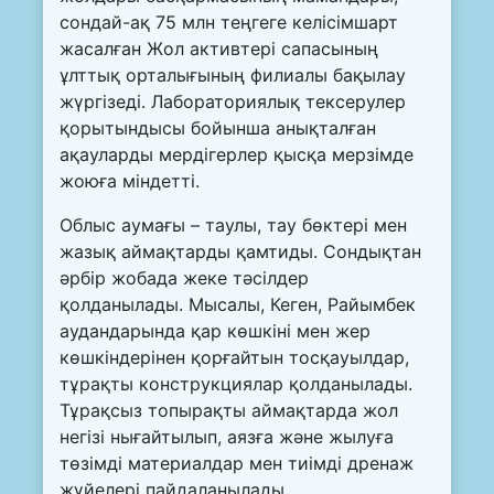
сондай-ақ 75 млн теңгеге келісімшарт
жасалған Жол активтері сапасының
ұлттық орталығының филиалы бақылау
жүргізеді. Лабораториялық тексерулер
қорытындысы бойынша анықталған
ақауларды мердігерлер қысқа мерзімде
жоюға міндетті.
Облыс аумағы – таулы, тау бөктері мен
жазық аймақтарды қамтиды. Сондықтан
әрбір жобада жеке тәсілдер
қолданылады. Мысалы, Кеген, Райымбек
аудандарында қар көшкіні мен жер
көшкіндерінен қорғайтын тосқауылдар,
тұрақты конструкциялар қолданылады.
Тұрақсыз топырақты аймақтарда жол
негізі нығайтылып, аязға және жылуға
төзімді материалдар мен тиімді дренаж
жүйелері пайдаланылады.