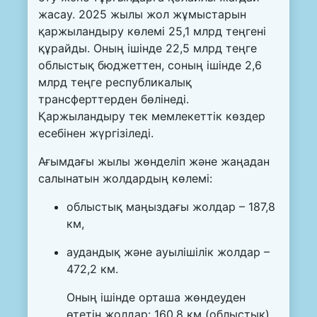
жасау. 2025 жылы жол жұмыстарын
қаржыландыру көлемі 25,1 млрд теңгені
құрайды. Оның ішінде 22,5 млрд теңге
облыстық бюджеттен, соның ішінде 2,6
млрд теңге республикалық
трансферттерден бөлінеді.
Қаржыландыру тек мемлекеттік көздер
есебінен жүргізіледі.
Ағымдағы жылы жөнделіп және жаңадан
салынатын жолдардың көлемі:
облыстық маңыздағы жолдар – 187,8
км,
аудандық және ауылішілік жолдар –
472,2 км.
Оның ішінде орташа жөндеуден
өтетін жолдар: 160,8 км (облыстық),