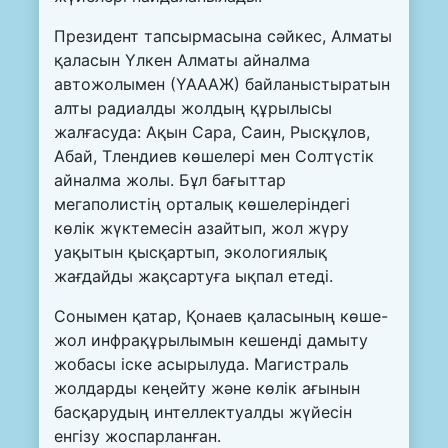
Президент тапсырмасына сәйкес, Алматы
қаласын Үлкен Алматы айналма
автожолымен (ҮАААЖ) байланыстыратын
алты радиалды жолдың құрылысы
жалғасуда: Ақын Сара, Саин, Рысқұлов,
Абай, Тлендиев көшелері мен Солтүстік
айналма жолы. Бұл бағыттар
мегаполистің орталық көшелеріндегі
көлік жүктемесін азайтып, жол жүру
уақытын қысқартып, экологиялық
жағдайды жақсартуға ықпал етеді.
Сонымен қатар, Қонаев қаласының көше-
жол инфрақұрылымын кешенді дамыту
жобасы іске асырылуда. Магистраль
жолдарды кеңейту және көлік ағынын
басқарудың интеллектуалды жүйесін
енгізу жоспарланған.