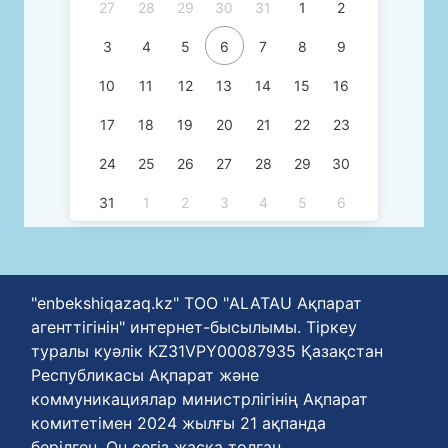
27
28
29
30
31
1
2
3
4
5
6
7
8
9
10
11
12
13
14
15
16
17
18
19
20
21
22
23
24
25
26
27
28
29
30
31
1
2
3
4
5
6
"enbekshiqazaq.kz" ТОО "ALATAU Ақпарат
агенттігінін" интернет-бысылымы. Тіркеу
туралы куәлік KZ31VPY00087935 Қазақстан
Республикасы Ақпарат және
коммуникациялар министрлігінің Ақпарат
комитетімен 2024 жылғы 21 ақпанда
берілген. Он сегіз жасқа толған