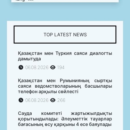
TOP LATEST NEWS
Қазақстан мен Түркия саяси диалогты
дамытуда
06.08.2026
194
Қазақстан мен Румынияның сыртқы
саяси ведомстволарының басшылары
телефон арқылы сөйлесті
06.08.2026
266
Сауда комитеті жартыжылдықты
қорытындылады: Әлеуметтік тауарлар
бағасының өсу қарқыны 4 есе баяулады