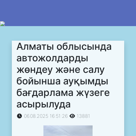
Алматы облысында
автожолдарды
жөндеу және салу
бойынша ауқымды
бағдарлама жүзеге
асырылуда
06.08.2025 16:51:26
13881