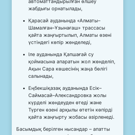
автоматтандырылған өлшеу
жабдығы орнатылады,
Қарасай ауданында «Алматы–
Шамалған–Ұзынағаш» трассасы
қайта жаңғыртылып, Алматы өзені
үстіндегі көпір жөнделеді,
Іле ауданында Қапшағай су
қоймасына апаратын жол жөнделіп,
Ақын Сара көшесінің жаңа бөлігі
салынады,
Еңбекшіқазақ ауданында Есік–
Саймасай–Александровка жолы
күрделі жөндеуден өтеді және
Түрген өзені арқылы өтетін көпірді
қайта жаңғырту жобасы әзірленеді.
Басымдық берілген нысандар – апатты