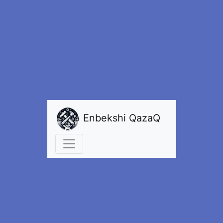
Enbekshi QazaQ