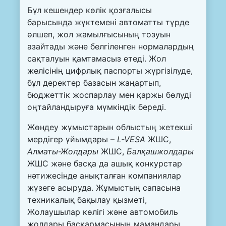
Бұл кешендер көлік қозғалысы
барысында жүктемені автоматты түрде
өлшеп, жол жамылғысының тозуын
азайтады және белгіленген нормалардың
сақталуын қамтамасыз етеді. Жол
желісінің цифрлық паспорты жүргізілуде,
бұл деректер базасын жаңартып,
бюджеттік жоспарлау мен қаржы бөлуді
оңтайландыруға мүмкіндік береді.
Жөндеу жұмыстарын облыстың жетекші
мердігер ұйымдары –
L-VESA
ЖШС,
Алматы-Жолдары
ЖШС,
Балқашжолдары
ЖШС және басқа да ашық конкурстар
нәтижесінде анықталған компаниялар
жүзеге асыруда. Жұмыстың сапасына
техникалық бақылау қызметі,
Жолаушылар көлігі және автомобиль
жолдары басқармасының мамандары,