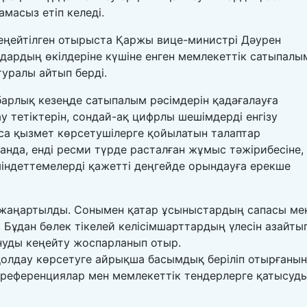
масыз етіп келеді.
кеңейтілген отырыста Қаржы вице-министрі Дәурен
ндардың өкілдеріне күшіне енген мемлекеттік сатыпалы
туралы айтып берді.
барлық кезеңде сатыпалым рәсімдерін қадағалауға
у тетіктерін, сондай-ақ цифрлы шешімдерді енгізу
са қызмет көрсетушілерге қойылатын талаптар
анда, енді ресми түрде расталған жұмыс тәжірибесіне,
міндеттемелерді қажетті деңгейде орындауға ерекше
е жаңартылды. Сонымен қатар ұсыныстардың сапасы ме
 Бұдан бөлек тікелей келісімшарттардың үлесін азайтып
нуды кеңейту жоспарланып отыр.
қолдау көрсетуге айрықша басымдық беріліп отырғанын
 преференциялар мен мемлекеттік тендерлерге қатысуд