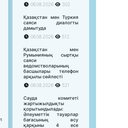
06.08.2026
302
Қазақстан мен Түркия
саяси диалогты
дамытуда
06.08.2026
512
Қазақстан мен
Румынияның сыртқы
саяси
ведомстволарының
басшылары телефон
арқылы сөйлесті
06.08.2026
521
Сауда комитеті
жартыжылдықты
қорытындылады:
Әлеуметтік тауарлар
п
бағасының өсу
қарқыны 4 есе