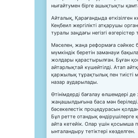
нығайтумен бірге ашықтықты қамта
Айталық, Қарағандыда өткізілген 
Кеңбеил жергілікті атқарушы орга
туралы заңдағы негізгі өзгерістер 
Мәселен, жаңа реформаға сәйкес 
мүмкіндік беретін заманауи бақыла
жолдары қарастырылған. Бұған қо
айтарлықтай күшейтілді. Атап айтқ
қаржылық тұрақтылық пен тиісті 
назар аударылады.
Өтінімдерді бағалау өлшемдері д
жаңашылдығына баса мән беріледі.
бәсекелестік процедурасын қолда
Бұл ретте отандық өндірушілерге 
айта кетейік. Олар үшін қосымша
ынталандыру тетіктері көзделген.