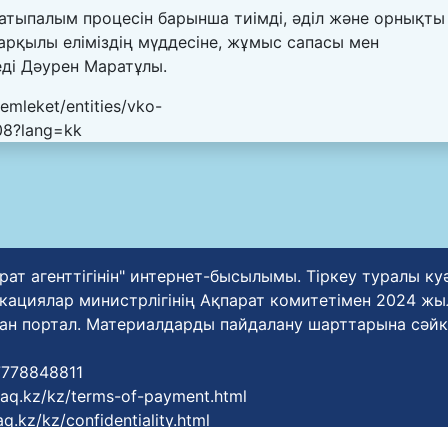
сатыпалым процесін барынша тиімді, әділ және орнықты
арқылы еліміздің мүддесіне, жұмыс сапасы мен
ді Дәурен Маратұлы.
emleket/entities/vko-
08?lang=kk
рат агенттігінін" интернет-бысылымы. Тіркеу туралы к
циялар министрлігінің Ақпарат комитетімен 2024 жылғ
ан портал. Материалдарды пайдалану шарттарына сәйк
77778848811
zaq.kz/kz/terms-of-payment.html
q.kz/kz/confidentiality.html
zaq.kz/kz/terms-of-service.html