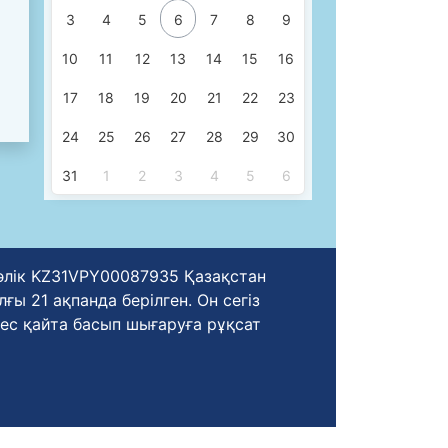
3
4
5
6
7
8
9
10
11
12
13
14
15
16
17
18
19
20
21
22
23
24
25
26
27
28
29
30
31
1
2
3
4
5
6
уәлік KZ31VPY00087935 Қазақстан
ы 21 ақпанда берілген. Он сегіз
ес қайта басып шығаруға рұқсат