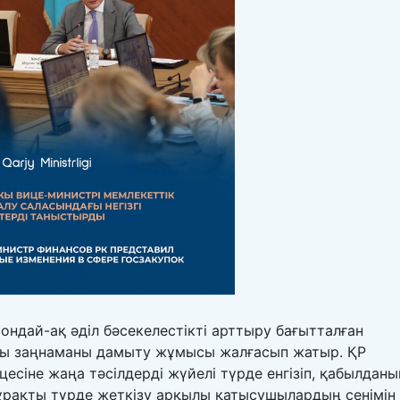
 сондай-ақ әділ бәсекелестікті арттыру бағытталған
ағы заңнаманы дамыту жұмысы жалғасып жатыр. ҚР
есіне жаңа тәсілдерді жүйелі түрде енгізіп, қабылданы
ұрақты түрде жеткізу арқылы қатысушылардың сенімін