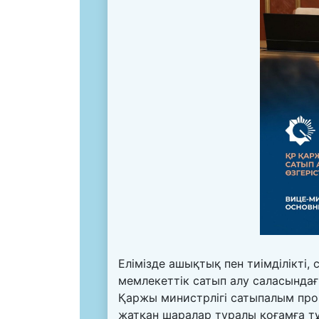
Елімізде ашықтық пен тиімділікті,
мемлекеттік сатып алу саласынд
Қаржы министрлігі сатыпалым проц
жатқан шаралар туралы қоғамға т