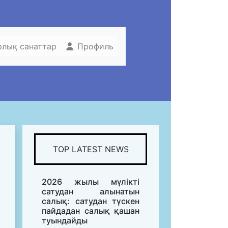
рлық санаттар
Профиль
TOP LATEST NEWS
2026 жылы мүлікті
сатудан алынатын
салық: сатудан түскен
пайдадан салық қашан
туындайды