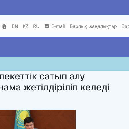
EN
KZ
RU
E-mail
Барлық жаңалықтар
Ба
екеттік сатып алу
ама жетілдіріліп келеді