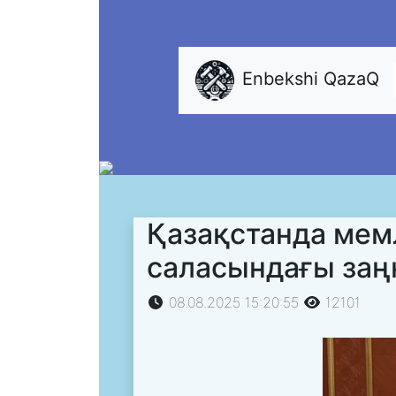
Enbekshi QazaQ
Қазақстанда мемл
саласындағы заңн
08.08.2025 15:20:55
12101