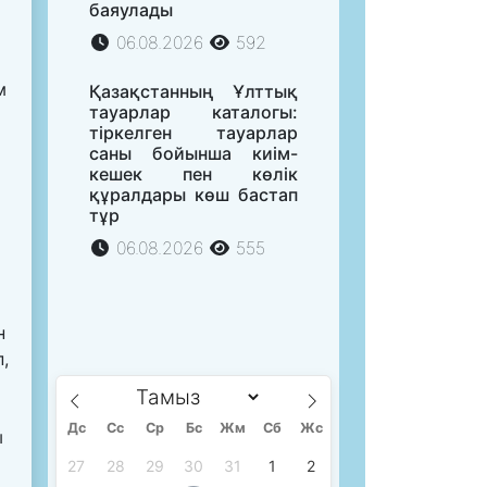
баяулады
06.08.2026
592
м
Қазақстанның Ұлттық
тауарлар каталогы:
тіркелген тауарлар
саны бойынша киім-
кешек пен көлік
құралдары көш бастап
тұр
06.08.2026
555
н
,
Дс
Сc
Ср
Бс
Жм
Сб
Жс
ы
27
28
29
30
31
1
2