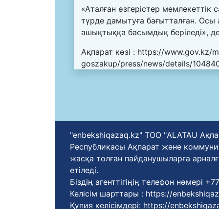
«Аталған өзгерістер мемлекеттік 
түрде дамытуға бағытталған. Осы 
ашықтыққа басымдық беріледі», де
Ақпарат көзі :
https://www.gov.kz/m
goszakup/press/news/details/10484
"enbekshiqazaq.kz" ТОО "ALATAU Ақпа
Республикасы Ақпарат және коммуника
жасқа толған пайданушыларға арналғ
етіледі.
Біздің агенттігіңің телефон нөмері +
Келісім шарттары :
https://enbekshiqa
Қүпия келісімдері:
https://enbekshiqaza
Қолдану ережелері:
https://enbekshiqa