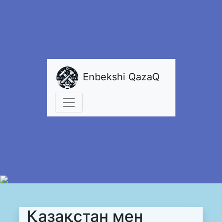
Enbekshi QazaQ
Қазақстан мен