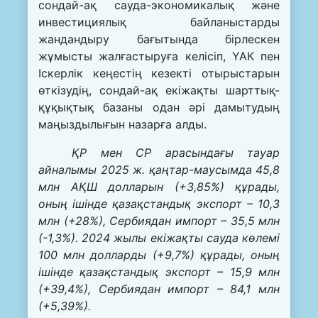
сондай-ақ сауда-экономикалық және
инвестициялық байланыстарды
жандандыру бағытында бірлескен
жұмысты жалғастыруға келісіп, ҮАК пен
Іскерлік кеңестің кезекті отырыстарын
өткізудің, сондай-ақ екіжақты шарттық-
құқықтық базаны одан әрі дамытудың
маңыздылығын назарға алды.
ҚР мен СР арасындағы тауар
айналымы 2025 ж. қаңтар-маусымда 45,8
млн АҚШ долларын (+3,85%) құрады,
оның ішінде қазақстандық экспорт – 10,3
млн (+28%), Сербиядан импорт – 35,5 млн
(-1,3%). 2024 жылы екіжақты сауда көлемі
100 млн долларды (+9,7%) құрады, оның
ішінде қазақстандық экспорт – 15,9 млн
(+39,4%), Сербиядан импорт – 84,1 млн
(+5,39%).