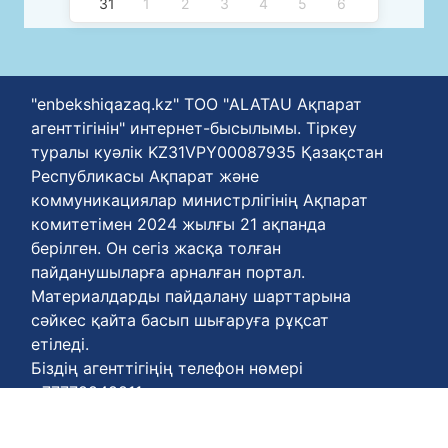
31
1
2
3
4
5
6
"enbekshiqazaq.kz" ТОО "ALATAU Ақпарат
агенттігінін" интернет-бысылымы. Тіркеу
туралы куәлік KZ31VPY00087935 Қазақстан
Республикасы Ақпарат және
коммуникациялар министрлігінің Ақпарат
комитетімен 2024 жылғы 21 ақпанда
берілген. Он сегіз жасқа толған
пайданушыларға арналған портал.
Материалдарды пайдалану шарттарына
сәйкес қайта басып шығаруға рұқсат
етіледі.
Біздің агенттігіңің телефон нөмері
+77778848811
Келісім шарттары :
https://enbekshiqazaq.kz/kz/terms-of-