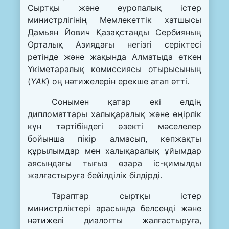
Сыртқы және еуропалық істер
министрлігінің Мемлекеттік хатшысы
Дамьян Йович Қазақстанды Сербияның
Орталық Азиядағы негізгі серіктесі
ретінде және жақында Алматыда өткен
Үкіметаралық комиссиясы отырысының
(
ҮАК
) оң нәтижелерін ерекше атап өтті.
Сонымен қатар екі елдің
дипломаттары халықаралық және өңірлік
күн тәртібіндегі өзекті мәселелер
бойынша пікір алмасып, көпжақты
құрылымдар мен халықаралық ұйымдар
аясындағы тығыз өзара іс-қимылды
жалғастыруға бейілділік білдірді.
Тараптар сыртқы істер
министрліктері арасында белсенді және
нәтижелі диалогты жалғастыруға,