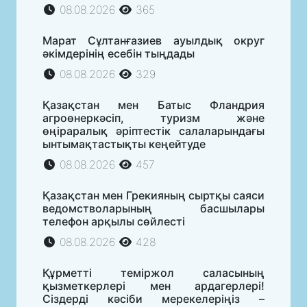
08.08.2026
365
Марат Сұлтанғазиев ауылдық округ
әкімдерінің есебін тыңдады
08.08.2026
329
Қазақстан мен Батыс Фландрия
агроөнеркәсіп, туризм және
өңіраралық әріптестік салаларындағы
ынтымақтастықты кеңейтуде
08.08.2026
457
Қазақстан мен Грекияның сыртқы саяси
ведомстволарының басшылары
телефон арқылы сөйлесті
08.08.2026
428
Құрметті теміржол саласының
қызметкерлері мен ардагерлері!
Сіздерді кәсіби мерекелеріңіз –