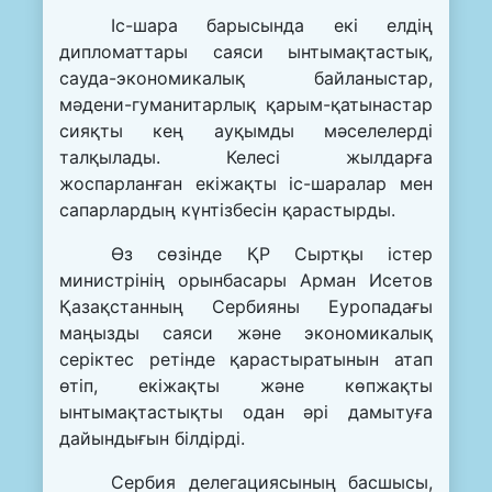
Іс-шара барысында екі елдің
дипломаттары саяси ынтымақтастық,
сауда-экономикалық байланыстар,
мәдени-гуманитарлық қарым-қатынастар
сияқты кең ауқымды мәселелерді
талқылады. Келесі жылдарға
жоспарланған екіжақты іс-шаралар мен
сапарлардың күнтізбесін қарастырды.
Өз сөзінде ҚР Сыртқы істер
министрінің орынбасары Арман Исетов
Қазақстанның Сербияны Еуропадағы
маңызды саяси және экономикалық
серіктес ретінде қарастыратынын атап
өтіп, екіжақты және көпжақты
ынтымақтастықты одан әрі дамытуға
дайындығын білдірді.
Сербия делегациясының басшысы,