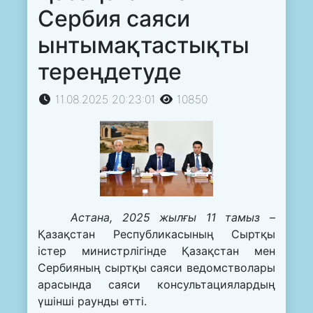
Сербия саяси
ынтымақтастықты
тереңдетуде
11.08.2025 20:23:01
10850
Астана, 2025 жылғы 11 тамыз
–
Қазақстан Республикасының Сыртқы
істер министрлігінде Қазақстан мен
Сербияның сыртқы саяси ведомстволары
арасында саяси консультациялардың
үшінші раунды өтті.