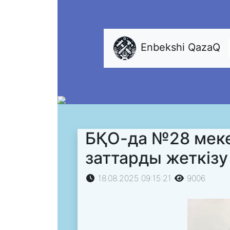
Enbekshi QazaQ
БҚО-да №28 меке
заттарды жеткізу
18.08.2025 09:15:21
9006