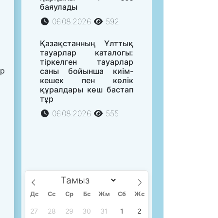
баяулады
06.08.2026
592
Қазақстанның Ұлттық
тауарлар каталогы:
тіркелген тауарлар
ар
саны бойынша киім-
кешек пен көлік
құралдары көш бастап
тұр
06.08.2026
555
Дс
Сc
Ср
Бс
Жм
Сб
Жс
27
28
29
30
31
1
2