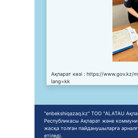
Ақпарат көзі :
https://www.gov.kz/m
lang=kk
"enbekshiqazaq.kz" ТОО "ALATAU Ақпа
Республикасы Ақпарат және коммуника
жасқа толған пайданушыларға арналғ
етіледі.