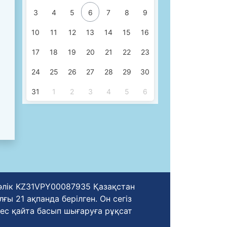
3
4
5
6
7
8
9
10
11
12
13
14
15
16
17
18
19
20
21
22
23
24
25
26
27
28
29
30
31
1
2
3
4
5
6
уәлік KZ31VPY00087935 Қазақстан
ы 21 ақпанда берілген. Он сегіз
ес қайта басып шығаруға рұқсат