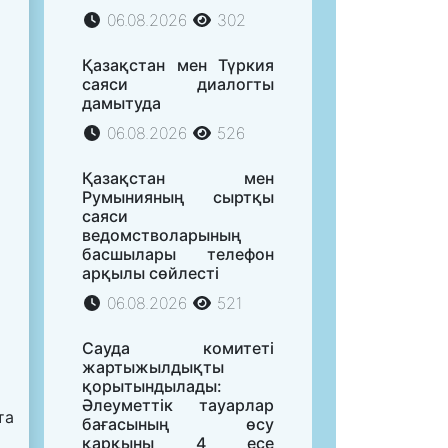
06.08.2026
302
Қазақстан мен Түркия
саяси диалогты
дамытуда
06.08.2026
526
Қазақстан мен
Румынияның сыртқы
саяси
ведомстволарының
басшылары телефон
арқылы сөйлесті
06.08.2026
521
Сауда комитеті
жартыжылдықты
қорытындылады:
Әлеуметтік тауарлар
та
бағасының өсу
қарқыны 4 есе