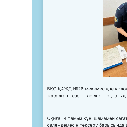
БҚО ҚАЖД №28 мекемесінде колон
жасалған кезекті әрекет тоқтатыл
Оқиға 14 тамыз күні шамамен саға
сәлемдемесін тексеру барысында 