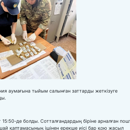
ия аумағына тыйым салынған заттарды жеткізуге
ды.
т 15:50-де болды. Сотталғандардың біріне арналған пош
шай қаптамасының ішінен ерекше иісі бар қою жасыл