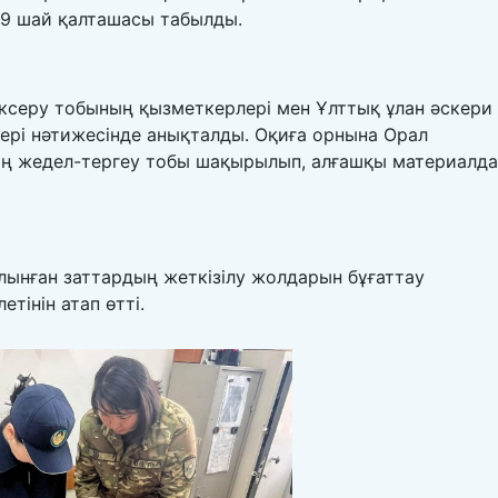
 19 шай қалташасы табылды.
ксеру тобының қызметкерлері мен Ұлттық ұлан әскери
тері нәтижесінде анықталды. Оқиға орнына Орал
ң жедел-тергеу тобы шақырылып, алғашқы материалд
нған заттардың жеткізілу жолдарын бұғаттау
етінін атап өтті.