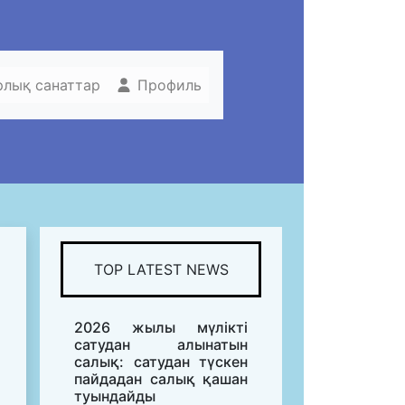
рлық санаттар
Профиль
TOP LATEST NEWS
2026 жылы мүлікті
сатудан алынатын
салық: сатудан түскен
пайдадан салық қашан
туындайды