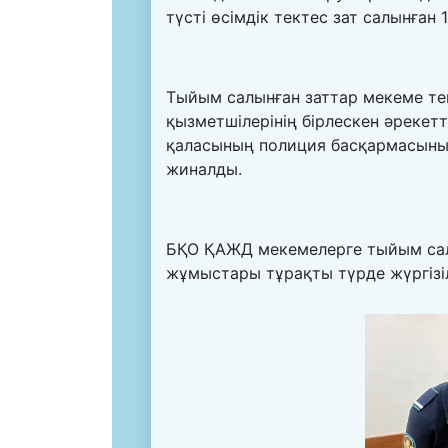
түсті өсімдік тектес зат салынған
Тыйым салынған заттар мекеме те
қызметшілерінің бірлескен әрекет
қаласының полиция басқармасыны
жиналды.
БҚО ҚАЖД мекемелерге тыйым салы
жұмыстары тұрақты түрде жүргізіл