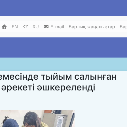
EN
KZ
RU
E-mail
Барлық жаңалықтар
Ба
месінде тыйым салынған
 әрекеті әшкереленді