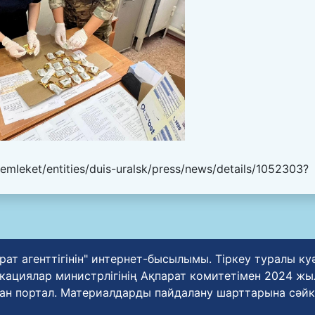
emleket/entities/duis-uralsk/press/news/details/1052303?
рат агенттігінін" интернет-бысылымы. Тіркеу туралы к
циялар министрлігінің Ақпарат комитетімен 2024 жылғ
ан портал. Материалдарды пайдалану шарттарына сәйк