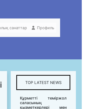
рлық санаттар
Профиль
і
TOP LATEST NEWS
Құрметті теміржол
саласының
қызметкерлері мен