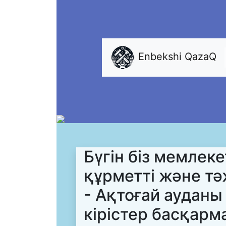
Enbekshi QazaQ
Бүгін біз мемлек
құрметті және тә
- Ақтоғай аудан
кірістер басқар