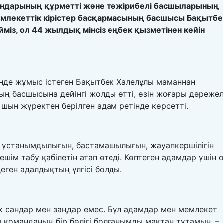
ргандарының құрметті және тәжірибелі басшыларының
Мемлекеттік кірістер басқармасының басшысы Бақытбе
із, ол 44 жылдық мінсіз еңбек қызметінен кейін
інде жұмыс істеген Бақытбек Халелұлы маманнан
ың басшысына дейінгі жолды өтті, өзін жоғары дәрежел
е шын жүректен берілген адам ретінде көрсетті.
 ұстанымдылығын, бастамашылығын, жауапкершілігін
ім табу қабілетін атап өтеді. Көптеген адамдар үшін 
еген адалдықтың үлгісі болды.
к сандар мен заңдар емес. Бұл адамдар мен мемлекет
 команданың бір бөлігі болғанымды мақтан тұтамын, –