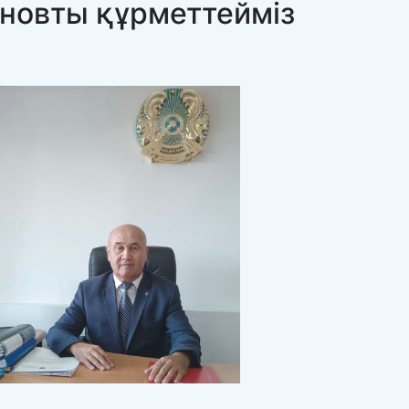
новты құрметтейміз