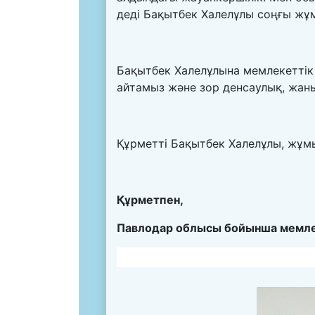
деді Бақытбек Халелұлы соңғы жұм
Бақытбек Халелұлына мемлекеттік 
айтамыз және зор денсаулық, жаны
Құрметті Бақытбек Халелұлы, жұмы
Құрметпен,
Павлодар
облысы бойынша мемлек