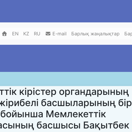
EN
KZ
RU
E-mail
Барлық жаңалықтар
Ба
еттік кірістер органдарының
жірибелі басшыларының бір
ы бойынша Мемлекеттік
масының басшысы Бақытбек