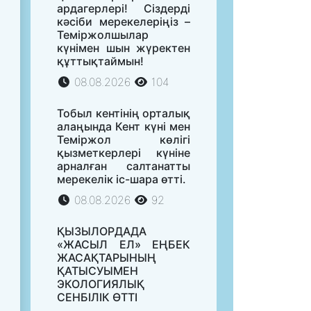
ардагерлері! Сіздерді
кәсіби мерекелеріңіз –
Теміржолшылар
күнімен шын жүректен
құттықтаймын!
08.08.2026
104
Тобыл кентінің орталық
алаңында Кент күні мен
Теміржол көлігі
қызметкерлері күніне
арналған салтанатты
мерекелік іс-шара өтті.
08.08.2026
92
ҚЫЗЫЛОРДАДА
«ЖАСЫЛ ЕЛ» ЕҢБЕК
ЖАСАҚТАРЫНЫҢ
ҚАТЫСУЫМЕН
ЭКОЛОГИЯЛЫҚ
СЕНБІЛІК ӨТТІ