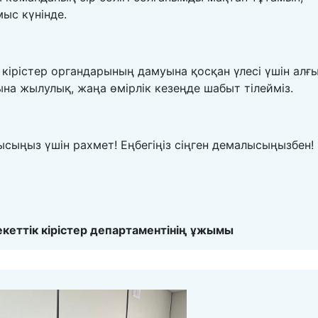
ыс күнінде.
кірістер органдарының дамуына қосқан үлесі үшін алғ
на жылулық, жаңа өмірлік кезеңде шабыт тілейміз.
сыңыз үшін рахмет! Еңбегіңіз сіңген демалысыңызбен!
еттік кірістер департаменті
нің
ұжым
ы