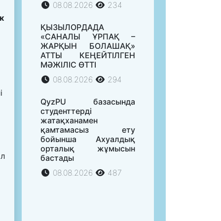
08.08.2026
234
к
ҚЫЗЫЛОРДАДА
«САНАЛЫ ҰРПАҚ –
ЖАРҚЫН БОЛАШАҚ»
АТТЫ КЕҢЕЙТІЛГЕН
МӘЖІЛІС ӨТТІ
08.08.2026
294
і
QyzPU базасында
студенттерді
жатақханамен
қамтамасыз ету
бойынша Ахуалдық
орталық жұмысын
ол
бастады
08.08.2026
487