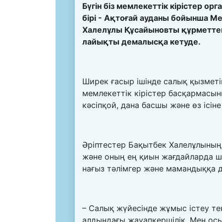
Бүгін
біз мемлекеттік кірістер о
бірі - Ақтоғай ауданы бойынша 
Халелұлы Құсайыновты құрметтейм
лайықты демалысқа кетуде.
Ширек ғасыр ішінде салық қызмет
мемлекеттік кірістер басқармасын
кәсіпқой, дана басшы және өз ісін
Әріптестер Бақытбек Халелұлының
және оның ең қиын жағдайларда шеш
нағыз тәлімгер және мамандыққа д
– Салық жүйесінде жұмыс істеу те
алдындағы жауапкершілік. Мен осы