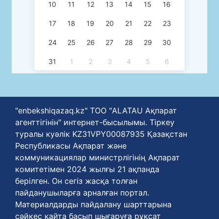
10
11
12
13
14
15
16
17
18
19
20
21
22
23
24
25
26
27
28
29
30
31
1
2
3
4
5
6
"enbekshiqazaq.kz" ТОО "ALATAU Ақпарат
агенттігінін" интернет-бысылымы. Тіркеу
туралы куәлік KZ31VPY00087935 Қазақстан
Республикасы Ақпарат және
коммуникациялар министрлігінің Ақпарат
комитетімен 2024 жылғы 21 ақпанда
берілген. Он сегіз жасқа толған
пайданушыларға арналған портал.
Материалдарды пайдалану шарттарына
сәйкес қайта басып шығаруға рұқсат