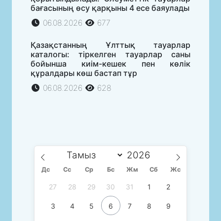
бағасының өсу қарқыны 4 есе баяулады
06.08.2026
677
Қазақстанның Ұлттық тауарлар
каталогы: тіркелген тауарлар саны
бойынша киім-кешек пен көлік
құралдары көш бастап тұр
06.08.2026
628
Дс
Сc
Ср
Бс
Жм
Сб
Жс
27
28
29
30
31
1
2
3
4
5
6
7
8
9