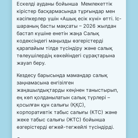
Ескелді ауданы бойынша Мемлекеттік
кірістер басқармасында тұрғындар мен
кәсіпкерлер үшін «Ашық есік күні» өтті. Іс-
шараның басты мақсаты – 2026 жылдан
бастап күшіне енетін жаңа Салық
кодексіндегі маңызды өзгерістерді
қарапайым тілде түсіндіру және салық
төлеушілердің көкейіндегі сұрақтарына
жауап беру.
Кездесу барысында мамандар салық
заңнамасына енгізілген
жаңашылдықтарды кеңінен таныстырып,
ең көп қолданылатын салық түрлері –
қосылған құн салығы (ҚҚС),
корпоративтік табыс салығы (КТС) және
жеке табыс салығы (ЖТС) бойынша
өзгерістерді егжей-тегжейлі түсіндірді.