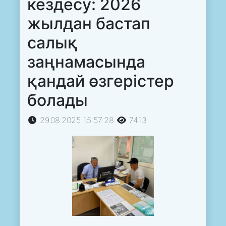
кездесу: 2026
жылдан бастап
салық
заңнамасында
қандай өзгерістер
болады
29.08.2025 15:57:28
7413