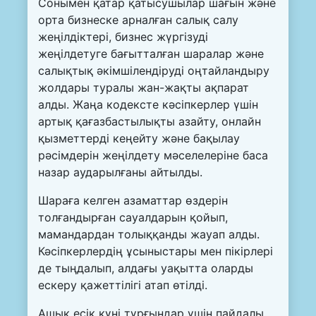
Сонымен қатар қатысушылар шағын және
орта бизнеске арналған салық салу
жеңілдіктері, бизнес жүргізуді
жеңілдетуге бағытталған шаралар және
салықтық әкімшілендіруді оңтайландыру
жолдары туралы жан-жақты ақпарат
алды. Жаңа кодексте кәсіпкерлер үшін
артық қағазбастылықты азайту, онлайн
қызметтерді кеңейту және бақылау
рәсімдерін жеңілдету мәселелеріне баса
назар аударылғаны айтылды.
Шараға келген азаматтар өздерін
толғандырған сауалдарын қойып,
мамандардан толыққанды жауап алды.
Кәсіпкерлердің ұсыныстары мен пікірлері
де тыңдалып, алдағы уақытта оларды
ескеру қажеттілігі атап өтілді.
Ашық есік күні тұрғындар үшін пайдалы