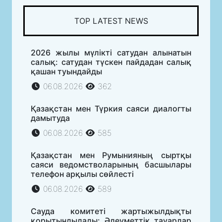
TOP LATEST NEWS
2026 жылы мүлікті сатудан алынатын
салық: сатудан түскен пайдадан салық
қашан туындайды
06.08.2026
362
Қазақстан мен Түркия саяси диалогты
дамытуда
06.08.2026
585
Қазақстан мен Румынияның сыртқы
саяси ведомстволарының басшылары
телефон арқылы сөйлесті
06.08.2026
589
Сауда комитеті жартыжылдықты
қорытындылады: Әлеуметтік тауарлар