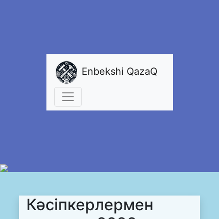
Enbekshi QazaQ
Кәсіпкерлермен