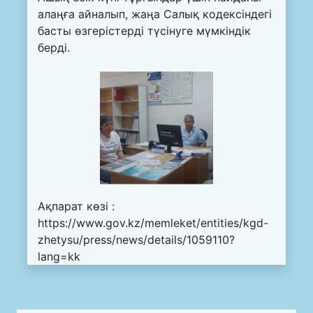
алаңға айналып, жаңа Салық кодексіндегі
басты өзгерістерді түсінуге мүмкіндік
берді.
Ақпарат көзі :
https://www.gov.kz/memleket/entities/kgd-
zhetysu/press/news/details/1059110?
lang=kk