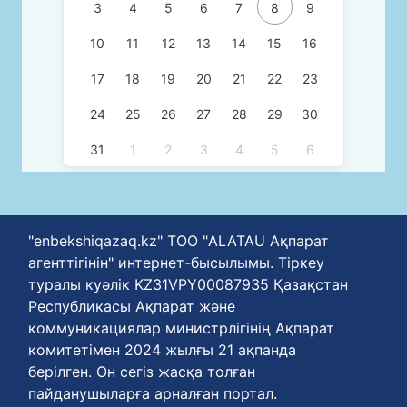
3
4
5
6
7
8
9
10
11
12
13
14
15
16
17
18
19
20
21
22
23
24
25
26
27
28
29
30
31
1
2
3
4
5
6
"enbekshiqazaq.kz" ТОО "ALATAU Ақпарат
агенттігінін" интернет-бысылымы. Тіркеу
туралы куәлік KZ31VPY00087935 Қазақстан
Республикасы Ақпарат және
коммуникациялар министрлігінің Ақпарат
комитетімен 2024 жылғы 21 ақпанда
берілген. Он сегіз жасқа толған
пайданушыларға арналған портал.