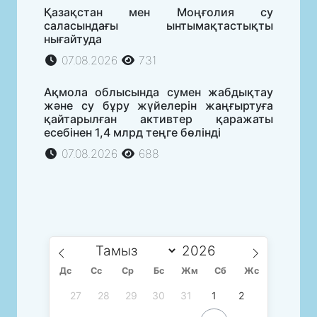
Қазақстан мен Моңғолия су
саласындағы ынтымақтастықты
нығайтуда
07.08.2026
731
Ақмола облысында сумен жабдықтау
және су бұру жүйелерін жаңғыртуға
қайтарылған активтер қаражаты
есебінен 1,4 млрд теңге бөлінді
07.08.2026
688
Дс
Сc
Ср
Бс
Жм
Сб
Жс
27
28
29
30
31
1
2