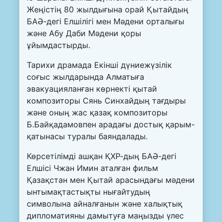
Жеңістің 80 жылдығына орай Қытайдың
БАӘ-дегі Елшілігі мен Мәдени орталығы
және Абу Даби Мәдени қоры
ұйымдастырды.
Тарихи драмада Екінші дүниежүзілік
соғыс жылдарында Алматыға
эвакуацияланған көрнекті қытай
композиторы Сянь Синхайдың тағдыры
және оның жас қазақ композиторы
Б.Байқадамовпен арадағы достық қарым-
қатынасы туралы баяндалады.
Көрсетілімді ашқан ҚХР-дың БАӘ-дегі
Елшісі Чжан Имин аталған фильм
Қазақстан мен Қытай арасындағы мәдени
ынтымақтастықты нығайтудың
символына айналғанын және халықтық
дипломатияны дамытуға маңызды үлес