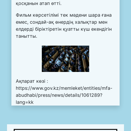
қосқанын атап өтті.
Фильм көрсетілімі тек мәдени шара ғана
емес, сондай-ақ өнердің халықтар мен
елдерді біріктіретін қуатты күш екендігін
танытты.
Ақпарат көзі :
https://www.gov.kz/memleket/entities/mfa-
abudhabi/press/news/details/1061289?
lang=kk