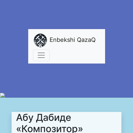
Enbekshi QazaQ
Абу Дабиде
«Композитор»