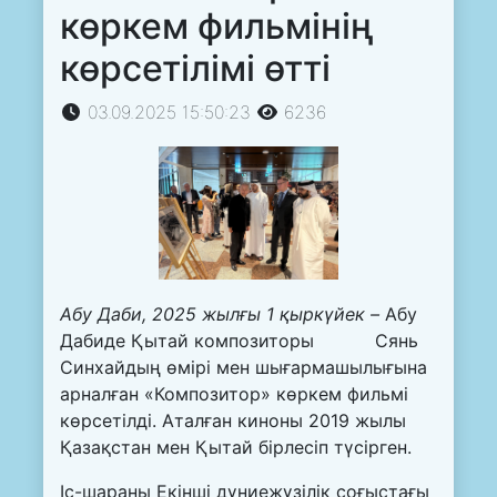
көркем фильмінің
көрсетілімі өтті
03.09.2025 15:50:23
6236
Абу Даби, 2025 жылғы 1 қыркүйек –
Абу
Дабиде Қытай композиторы Сянь
Синхайдың өмірі мен шығармашылығына
арналған «Композитор» көркем фильмі
көрсетілді. Аталған киноны 2019 жылы
Қазақстан мен Қытай бірлесіп түсірген.
Іс-шараны Екінші дүниежүзілік соғыстағы