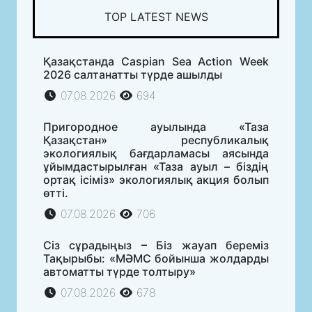
TOP LATEST NEWS
Қазақстанда Caspian Sea Action Week
2026 салтанатты түрде ашылды
07.08.2026
694
Пригородное ауылында «Таза
Қазақстан» республикалық
экологиялық бағдарламасы аясында
ұйымдастырылған «Таза ауыл – біздің
ортақ ісіміз» экологиялық акция болып
өтті.
07.08.2026
706
Сіз сұрадыңыз – Біз жауап береміз
Тақырыбы: «МӘМС бойынша жолдарды
автоматты түрде толтыру»
07.08.2026
678