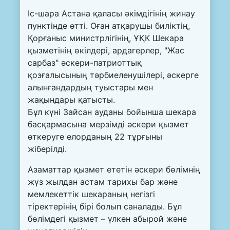
Іс-шара Астана қаласы әкімдігінің жинау
пунктінде өтті. Оған атқарушы биліктің,
Қорғаныс министрлігінің, ҰҚК Шекара
қызметінің өкілдері, ардагерлер, "Жас
сарбаз" әскери-патриоттық
қозғалысының тәрбиеленушілері, әскерге
алынғандардың туыстары мен
жақындары қатысты.
Бұл күні Зайсан ауданы бойынша шекара
басқармасына мерзімді әскери қызмет
өткеруге елорданың 22 тұрғыны
жіберілді.
Азаматтар қызмет ететін әскери бөлімнің
жүз жылдан астам тарихы бар және
мемлекеттік шекараның негізгі
тіректерінің бірі болып саналады. Бұл
бөлімдегі қызмет – үлкен абырой және