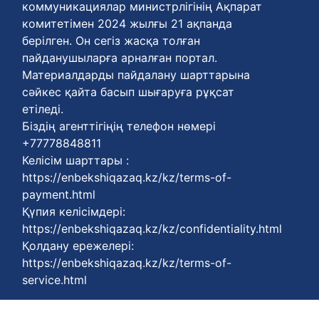
коммуникациялар министрлігінің Ақпарат
комитетімен 2024 жылғы 21 ақпанда
берілген. Он сегіз жасқа толған
пайданушыларға арналған портал.
Материалдарды пайдалану шарттарына
сәйкес қайта басып шығаруға рұқсат
етіледі.
Біздің агенттігіңің телефон нөмері
+77778848811
Келісім шарттары :
https://enbekshiqazaq.kz/kz/terms-of-
payment.html
Қүпия келісімдері:
https://enbekshiqazaq.kz/kz/confidentiality.html
Қолдану ережелері:
https://enbekshiqazaq.kz/kz/terms-of-
service.html