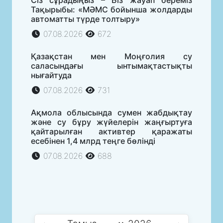
Тақырыбы: «МӘМС бойынша жолдарды
автоматты түрде толтыру»
07.08.2026
672
Қазақстан мен Моңғолия су
саласындағы ынтымақтастықты
нығайтуда
07.08.2026
731
Ақмола облысында сумен жабдықтау
және су бұру жүйелерін жаңғыртуға
қайтарылған активтер қаражаты
есебінен 1,4 млрд теңге бөлінді
07.08.2026
688