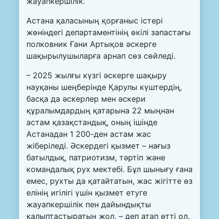
жауапкершілік.
Астана қаласының қорғаныс істері
жөніндегі департаментінің өкілі запастағы
полковник Ғани Артықов әскерге
шақырылушыларға арнап сөз сөйледі.
– 2025 жылғы күзгі әскерге шақыру
науқаны шеңберінде Қарулы күштердің,
басқа да әскерлер мен әскери
құралымдардың қатарына 22 мыңнан
астам қазақстандық, оның ішінде
Астанадан 1 200-ден астам жас
жіберіледі. Әскердегі қызмет – нағыз
батылдық, патриотизм, тәртіп және
командалық рух мектебі. Бұл шынығу ғана
емес, рухты да қатайтатын, жас жігітте өз
елінің игілігі үшін қызмет етуге
жауапкершілік пен дайындықты
қалыптастыратын жол, – деп атап өтті ол.