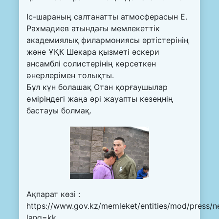
Іс-шараның салтанатты атмосферасын Е.
Рахмадиев атындағы мемлекеттік
академиялық филармониясы әртістерінің
және ҰҚК Шекара қызметі әскери
ансамблі солистерінің көрсеткен
өнерлерімен толықты.
Бұл күн болашақ Отан қорғаушылар
өміріндегі жаңа әрі жауапты кезеңнің
бастауы болмақ.
Ақпарат көзі :
https://www.gov.kz/memleket/entities/mod/press/n
lang=kk