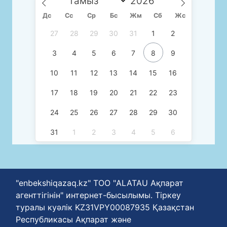
Дс
Сc
Ср
Бс
Жм
Сб
Жс
27
28
29
30
31
1
2
3
4
5
6
7
8
9
10
11
12
13
14
15
16
17
18
19
20
21
22
23
24
25
26
27
28
29
30
31
1
2
3
4
5
6
"enbekshiqazaq.kz" ТОО "ALATAU Ақпарат
агенттігінін" интернет-бысылымы. Тіркеу
туралы куәлік KZ31VPY00087935 Қазақстан
Республикасы Ақпарат және