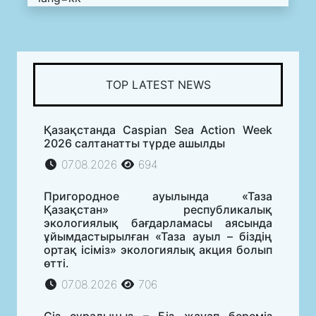
TOP LATEST NEWS
Қазақстанда Caspian Sea Action Week
2026 салтанатты түрде ашылды
07.08.2026
694
Пригородное ауылында «Таза
Қазақстан» республикалық
экологиялық бағдарламасы аясында
ұйымдастырылған «Таза ауыл – біздің
ортақ ісіміз» экологиялық акция болып
өтті.
07.08.2026
706
Сіз сұрадыңыз – Біз жауап береміз