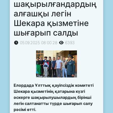
шақырылғандардың
алғашқы легін
Шекара қызметіне
шығарып салды
05.09.2025 08:00:28
6393
Елордада Ұлттық қауіпсіздік комитеті
Шекара қызметінің қатарына күзгі
әскерге шақырылушылардың бірінші
легін салтанатты түрде шығарып салу
рәсімі өтті.