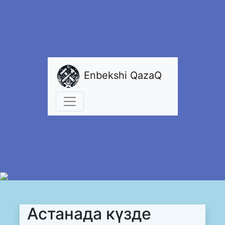
Enbekshi QazaQ
Астанада күзде