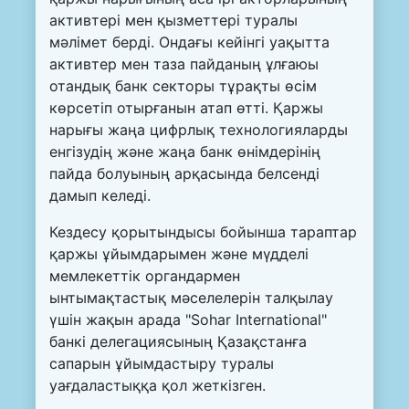
активтері мен қызметтері туралы
мәлімет берді. Ондағы кейінгі уақытта
активтер мен таза пайданың ұлғаюы
отандық банк секторы тұрақты өсім
көрсетіп отырғанын атап өтті. Қаржы
нарығы жаңа цифрлық технологияларды
енгізудің және жаңа банк өнімдерінің
пайда болуының арқасында белсенді
дамып келеді.
Кездесу қорытындысы бойынша тараптар
қаржы ұйымдарымен және мүдделі
мемлекеттік органдармен
ынтымақтастық мәселелерін талқылау
үшін жақын арада "Sohar International"
банкі делегациясының Қазақстанға
сапарын ұйымдастыру туралы
уағдаластыққа қол жеткізген.