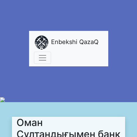
Enbekshi QazaQ
Оман
Сұлтандығымен банк