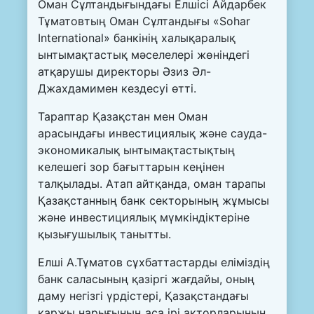
Оман Сұлтандығындағы Елшісі Айдарбек
Тұматовтың Оман Сұлтандығы «Sohar
International» банкінің халықаралық
ынтымақтастық мәселелері жөніндегі
атқарушы директоры Әзиз Әл-
Джахдамимен кездесуі өтті.
Тараптар Қазақстан мен Оман
арасындағы инвестициялық және сауда-
экономикалық ынтымақтастықтың
келешегі зор бағыттарын кеңінен
талқылады. Атап айтқанда, оман тарапы
Қазақстанның банк секторының жұмысы
және инвестициялық мүмкіндіктеріне
қызығушылық танытты.
Елші А.Тұматов сұхбаттастарды еліміздің
банк саласының қазіргі жағдайы, оның
даму негізгі үрдістері, Қазақстандағы
қаржы нарығының аса ірі акторларының