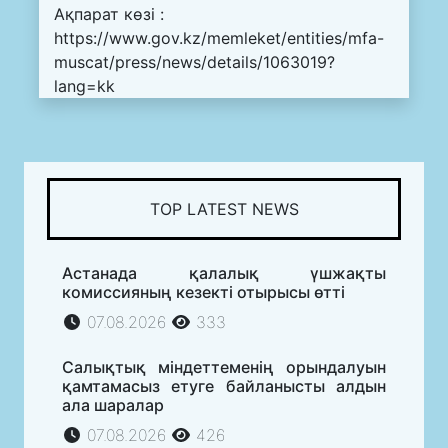
Ақпарат көзі :
https://www.gov.kz/memleket/entities/mfa-
muscat/press/news/details/1063019?
lang=kk
TOP LATEST NEWS
Астанада қалалық үшжақты
комиссияның кезекті отырысы өтті
07.08.2026
333
Салықтық міндеттеменің орындалуын
қамтамасыз етуге байланысты алдын
ала шаралар
07.08.2026
426