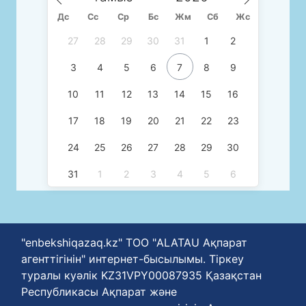
Дс
Сc
Ср
Бс
Жм
Сб
Жс
27
28
29
30
31
1
2
3
4
5
6
7
8
9
10
11
12
13
14
15
16
17
18
19
20
21
22
23
24
25
26
27
28
29
30
31
1
2
3
4
5
6
"enbekshiqazaq.kz" ТОО "ALATAU Ақпарат
агенттігінін" интернет-бысылымы. Тіркеу
туралы куәлік KZ31VPY00087935 Қазақстан
Республикасы Ақпарат және