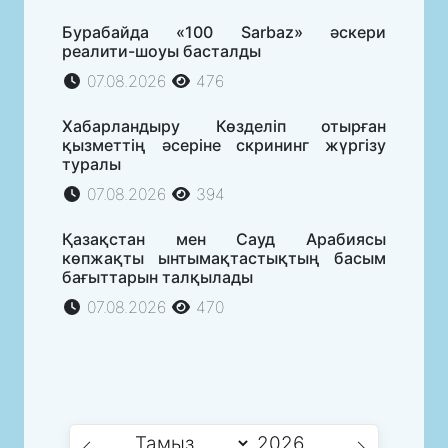
Бурабайда «100 Sarbaz» әскери
реалити-шоуы басталды
07.08.2026
476
Хабарландыру Көзделіп отырған
қызметтің әсеріне скрининг жүргізу
туралы
07.08.2026
394
Қазақстан мен Сауд Арабиясы
көпжақты ынтымақтастықтың басым
бағыттарын талқылады
07.08.2026
470