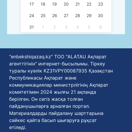
17
18
19
20
21
22
23
24
25
26
27
28
29
30
31
1
2
3
4
5
6
"enbekshiqazaq.kz" ТОО "ALATAU Ақпарат
агенттігінін" интернет-бысылымы. Тіркеу
туралы куәлік KZ31VPY00087935 Қазақстан
Республикасы Ақпарат және
коммуникациялар министрлігінің Ақпарат
комитетімен 2024 жылғы 21 ақпанда
берілген. Он сегіз жасқа толған
пайданушыларға арналған портал.
Материалдарды пайдалану шарттарына
сәйкес қайта басып шығаруға рұқсат
етіледі.