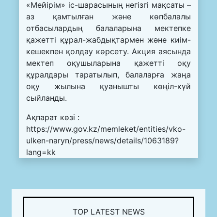
«Мейірім» іс-шарасының негізгі мақсаты –
аз қамтылған және көпбалалы
отбасылардың балаларына мектепке
қажетті құрал-жабдықтармен және киім-
кешекпен қолдау көрсету. Акция аясында
мектеп оқушыларына қажетті оқу
құралдары таратылып, балаларға жаңа
оқу жылына қуанышты көңіл-күй
сыйланды.
Ақпарат көзі :
https://www.gov.kz/memleket/entities/vko-
ulken-naryn/press/news/details/1063189?
lang=kk
TOP LATEST NEWS