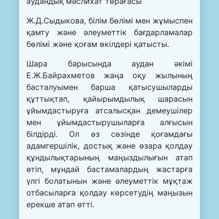
аудандық мәслихат төрағасы
Ж.Д.Сыдыкова, білім бөлімі мен жұмыспен
қамту және әлеуметтік бағдарламалар
бөлімі және қоғам өкілдері қатысты.
Шара барысында аудан әкімі
Е.Ж.Байрахметов жаңа оқу жылының
басталуымен барша қатысушыларды
құттықтап, қайырымдылық шарасын
ұйымдастыруға атсалысқан демеушілер
мен ұйымдастырушыларға алғысын
білдірді. Ол өз сөзінде қоғамдағы
адамгершілік, достық және өзара қолдау
құндылықтарының маңыздылығын атап
өтіп, мұндай бастамалардың жастарға
үлгі болатынын және әлеуметтік мұқтаж
отбасыларға қолдау көрсетудің маңызын
ерекше атап өтті.