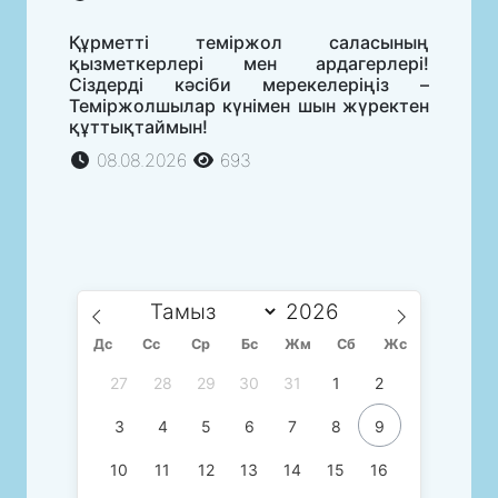
Құрметті теміржол саласының
қызметкерлері мен ардагерлері!
Сіздерді кәсіби мерекелеріңіз –
Теміржолшылар күнімен шын жүректен
құттықтаймын!
08.08.2026
693
Дс
Сc
Ср
Бс
Жм
Сб
Жс
27
28
29
30
31
1
2
3
4
5
6
7
8
9
10
11
12
13
14
15
16