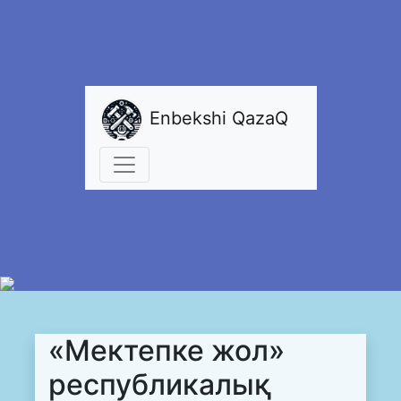
Enbekshi QazaQ
«Мектепке жол»
республикалық