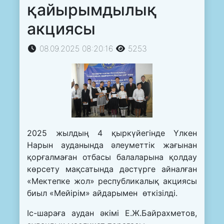
қайырымдылық
акциясы
08.09.2025 08:20:16
5253
2025 жылдың 4 қыркүйегінде Үлкен
Нарын ауданында әлеуметтік жағынан
қорғалмаған отбасы балаларына қолдау
көрсету мақсатында дәстүрге айналған
«Мектепке жол» республикалық акциясы
биыл «Мейірім» айдарымен өткізілді.
Іс-шараға аудан әкімі Е.Ж.Байрахметов,