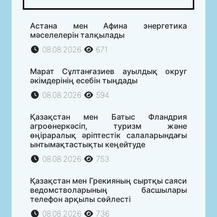
Астана мен Афина энергетика
мәселелерін талқылады
08.08.2026
671
Марат Сұлтанғазиев ауылдық округ
әкімдерінің есебін тыңдады
08.08.2026
594
Қазақстан мен Батыс Фландрия
агроөнеркәсіп, туризм және
өңіраралық әріптестік салаларындағы
ынтымақтастықты кеңейтуде
08.08.2026
753
Қазақстан мен Грекияның сыртқы саяси
ведомстволарының басшылары
телефон арқылы сөйлесті
08.08.2026
736