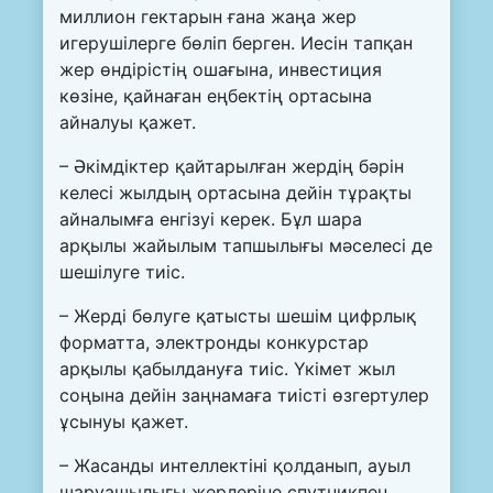
миллион гектарын ғана жаңа жер
игерушілерге бөліп берген. Иесін тапқан
жер өндірістің ошағына, инвестиция
көзіне, қайнаған еңбектің ортасына
айналуы қажет.
– Әкімдіктер қайтарылған жердің бәрін
келесі жылдың ортасына дейін тұрақты
айналымға енгізуі керек. Бұл шара
арқылы жайылым тапшылығы мәселесі де
шешілуге тиіс.
– Жерді бөлуге қатысты шешім цифрлық
форматта, электронды конкурстар
арқылы қабылдануға тиіс. Үкімет жыл
соңына дейін заңнамаға тиісті өзгертулер
ұсынуы қажет.
– Жасанды интеллектіні қолданып, ауыл
шаруашылығы жерлеріне спутникпен