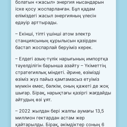
болатын «жасыл» энергия нысандарын
іске қосу жоспарланған. Бұл қадам
еліміздегі жасыл энергияның үлесін
едәуір арттырады.
– Екінші, тіпті үшінші атом электр
станциясының құрылысын қазірден
бастап жоспарлай беруіміз керек.
– Елдегі азық-түлік нарығының импортқа
тәуелділігін барынша азайту – Үкіметтің
стратегиялық міндеті. Әрине, өзімізді
өзіміз жүз пайыз қамтамасыз етуіміз
мүмкін емес, бәлкім, оның қажеті де жоқ
шығар. Бірақ, нарықтағы қазіргі жағдайды
айтудың өзі ұят.
– 2022 жылдан бері жалпы аумағы 13,5
миллион гектардан астам жер
қайтарылды. Бірақ, әкімдіктер соның 6