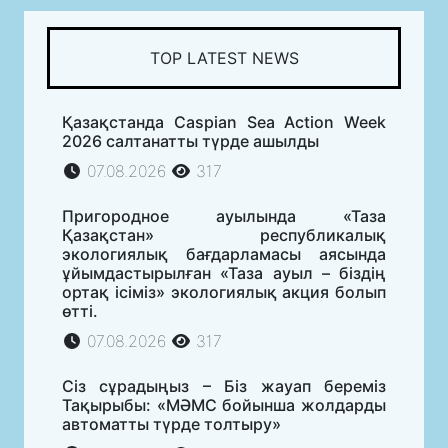
TOP LATEST NEWS
Қазақстанда Caspian Sea Action Week
2026 салтанатты түрде ашылды
07.08.2026
317
Пригородное ауылында «Таза
Қазақстан» республикалық
экологиялық бағдарламасы аясында
ұйымдастырылған «Таза ауыл – біздің
ортақ ісіміз» экологиялық акция болып
өтті.
07.08.2026
317
Сіз сұрадыңыз – Біз жауап береміз
Тақырыбы: «МӘМС бойынша жолдарды
автоматты түрде толтыру»