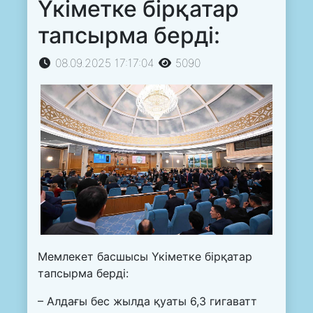
Үкіметке бірқатар
тапсырма берді:
08.09.2025 17:17:04
5090
Мемлекет басшысы Үкіметке бірқатар
тапсырма берді:
– Алдағы бес жылда қуаты 6,3 гигаватт