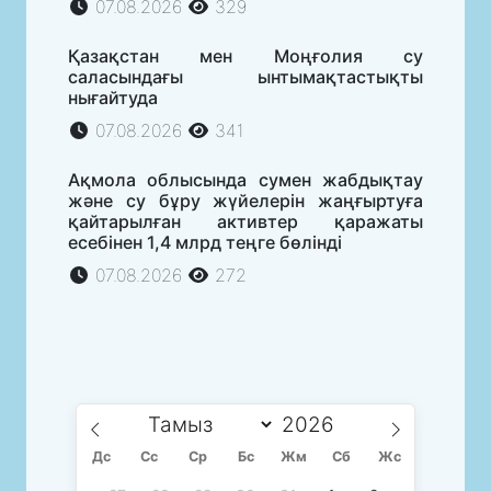
07.08.2026
329
Қазақстан мен Моңғолия су
саласындағы ынтымақтастықты
нығайтуда
07.08.2026
341
Ақмола облысында сумен жабдықтау
және су бұру жүйелерін жаңғыртуға
қайтарылған активтер қаражаты
есебінен 1,4 млрд теңге бөлінді
07.08.2026
272
Дс
Сc
Ср
Бс
Жм
Сб
Жс