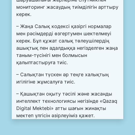
мониторинг жасаудың тиімділігін арттыру
керек.
– Жаңа Салық кодексі қазіргі нормалар
мен рәсімдерді өзгертумен шектелмеуі
керек. Бұл құжат салық төлеушілердің
ашықтық пен адалдыққа негізделген жаңа
таным-түсінігі мен болмысын
қалыптастыруға тиіс.
– Салықтан түскен әр теңге халықтың
игілігіне жұмсалуға тиіс.
– Қашықтан оқыту тәсілі және жасанды
интеллект технологиясы негізінде «Qazaq
Digital Mektebi» атты шағын жинақты
мектеп үлгісін әзірлеуіміз қажет.