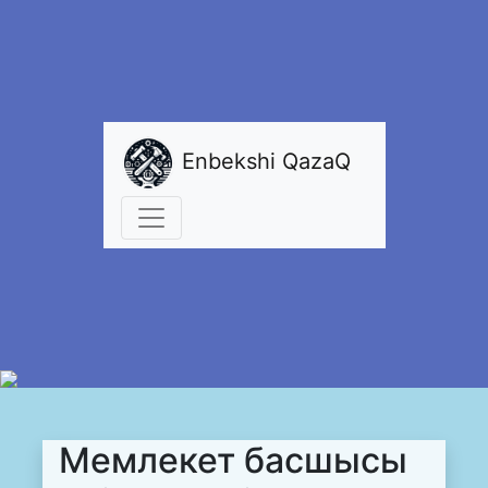
Enbekshi QazaQ
Мемлекет басшысы