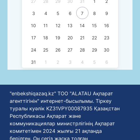
27
28
29
30
31
1
2
3
4
5
6
7
8
9
10
11
12
13
14
15
16
17
18
19
20
21
22
23
24
25
26
27
28
29
30
31
1
2
3
4
5
6
"enbekshiqazaq.kz" ТОО "ALATAU Ақпарат
агенттігінін" интернет-бысылымы. Тіркеу
туралы куәлік KZ31VPY00087935 Қазақстан
Республикасы Ақпарат және
коммуникациялар министрлігінің Ақпарат
комитетімен 2024 жылғы 21 ақпанда
берілген. Он сегіз жасқа толған