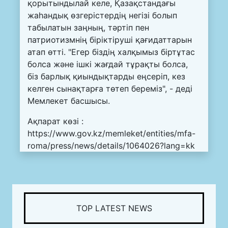
қорытындылай келе, Қазақстандағы
жаһандық өзгерістердің негізі болып
табылатын заңның, тәртіп пен
патриотизмнің біріктіруші қағидаттарын
атап өтті. "Егер біздің халқымыз біртұтас
болса және ішкі жағдай тұрақты болса,
біз барлық қиындықтарды еңсеріп, кез
келген сынақтарға төтеп береміз", - деді
Мемлекет басшысы.
Ақпарат көзі :
https://www.gov.kz/memleket/entities/mfa-
roma/press/news/details/1064026?lang=kk
TOP LATEST NEWS