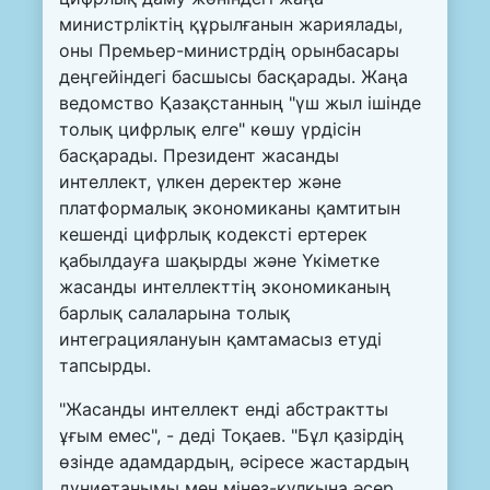
министрліктің құрылғанын жариялады,
оны Премьер-министрдің орынбасары
деңгейіндегі басшысы басқарады. Жаңа
ведомство Қазақстанның "үш жыл ішінде
толық цифрлық елге" көшу үрдісін
басқарады. Президент жасанды
интеллект, үлкен деректер және
платформалық экономиканы қамтитын
кешенді цифрлық кодексті ертерек
қабылдауға шақырды және Үкіметке
жасанды интеллекттің экономиканың
барлық салаларына толық
интеграциялануын қамтамасыз етуді
тапсырды.
"Жасанды интеллект енді абстрактты
ұғым емес", - деді Тоқаев. "Бұл қазірдің
өзінде адамдардың, әсіресе жастардың
дүниетанымы мен мінез-құлқына әсер