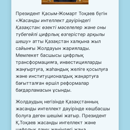
Президент Қасым-Жомарт Тоқаев бүгін
«Жасанды интеллект дәуіріндегі
Қазақстан: өзекті мәселелер және оны
түбегейлі цифрлық өзгерістер арқылы
шешу»
атты Қазақстан халқына жыл
сайынғы Жолдауын жариялады.
Мемлекет басшысы цифрлық
трансформацияға, инвестицияларды
жаңғыртуға, жаһандық желіге қосылуға
және институционалдық жаңартуға
бағытталған өршіл реформалар
бағдарламасын ұсынды.
Жолдаудың негізінде Қазақстанның
жасанды интеллект дәуірінде көшбасшы
болуға деген шешімі жатыр. Президент
Қ.Тоқаев жасанды интеллект және
цифрлық даму жөніндегі жаңа