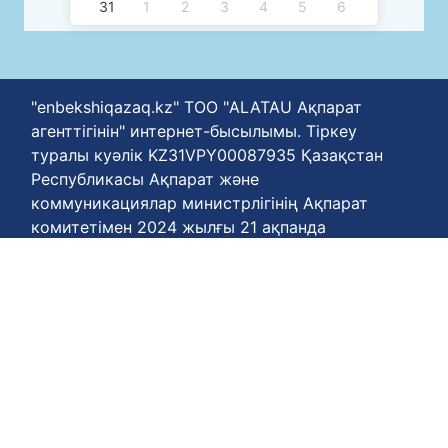
31
1
2
3
4
5
6
"enbekshiqazaq.kz" ТОО "ALATAU Ақпарат
агенттігінін" интернет-бысылымы. Тіркеу
туралы куәлік KZ31VPY00087935 Қазақстан
Республикасы Ақпарат және
коммуникациялар министрлігінің Ақпарат
комитетімен 2024 жылғы 21 ақпанда
берілген. Он сегіз жасқа толған
пайданушыларға арналған портал.
Материалдарды пайдалану шарттарына
сәйкес қайта басып шығаруға рұқсат
етіледі.
Біздің агенттігіңің телефон нөмері
+77778848811
Келісім шарттары :
https://enbekshiqazaq.kz/kz/terms-of-