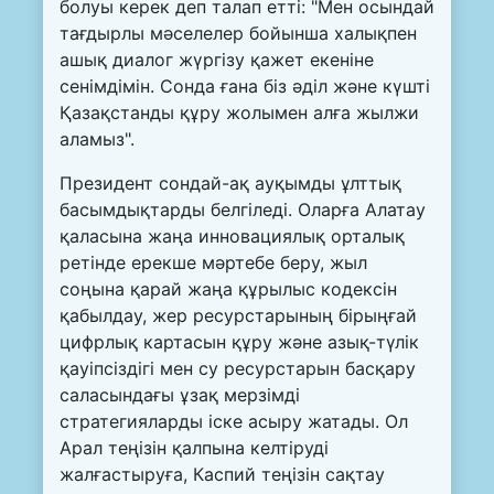
болуы керек деп талап етті: "Мен осындай
тағдырлы мәселелер бойынша халықпен
ашық диалог жүргізу қажет екеніне
сенімдімін. Сонда ғана біз әділ және күшті
Қазақстанды құру жолымен алға жылжи
аламыз".
Президент сондай-ақ ауқымды ұлттық
басымдықтарды белгіледі. Оларға Алатау
қаласына жаңа инновациялық орталық
ретінде ерекше мәртебе беру, жыл
соңына қарай жаңа құрылыс кодексін
қабылдау, жер ресурстарының бірыңғай
цифрлық картасын құру және азық-түлік
қауіпсіздігі мен су ресурстарын басқару
саласындағы ұзақ мерзімді
стратегияларды іске асыру жатады. Ол
Арал теңізін қалпына келтіруді
жалғастыруға, Каспий теңізін сақтау