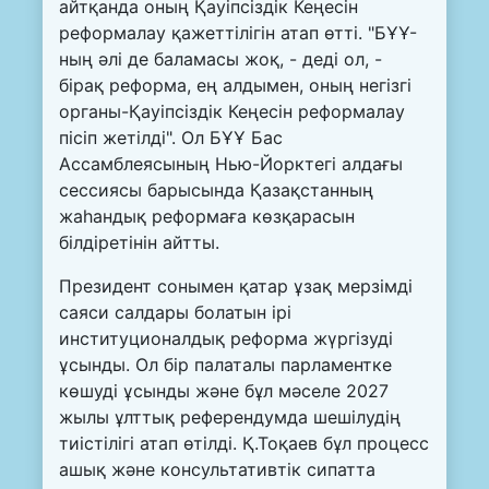
айтқанда оның Қауіпсіздік Кеңесін
реформалау қажеттілігін атап өтті. "БҰҰ-
ның әлі де баламасы жоқ, - деді ол, -
бірақ реформа, ең алдымен, оның негізгі
органы-Қауіпсіздік Кеңесін реформалау
пісіп жетілді". Ол БҰҰ Бас
Ассамблеясының Нью-Йорктегі алдағы
сессиясы барысында Қазақстанның
жаһандық реформаға көзқарасын
білдіретінін айтты.
Президент сонымен қатар ұзақ мерзімді
саяси салдары болатын ірі
институционалдық реформа жүргізуді
ұсынды. Ол бір палаталы парламентке
көшуді ұсынды және бұл мәселе 2027
жылы ұлттық референдумда шешілудің
тиістілігі атап өтілді. Қ.Тоқаев бұл процесс
ашық және консультативтік сипатта