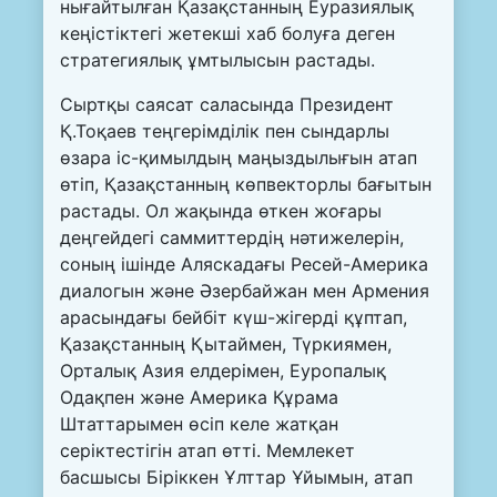
нығайтылған Қазақстанның Еуразиялық
кеңістіктегі жетекші хаб болуға деген
стратегиялық ұмтылысын растады.
Сыртқы саясат саласында Президент
Қ.Тоқаев теңгерімділік пен сындарлы
өзара іс-қимылдың маңыздылығын атап
өтіп, Қазақстанның көпвекторлы бағытын
растады. Ол жақында өткен жоғары
деңгейдегі саммиттердің нәтижелерін,
соның ішінде Аляскадағы Ресей-Америка
диалогын және Әзербайжан мен Армения
арасындағы бейбіт күш-жігерді құптап,
Қазақстанның Қытаймен, Түркиямен,
Орталық Азия елдерімен, Еуропалық
Одақпен және Америка Құрама
Штаттарымен өсіп келе жатқан
серіктестігін атап өтті. Мемлекет
басшысы Біріккен Ұлттар Ұйымын, атап