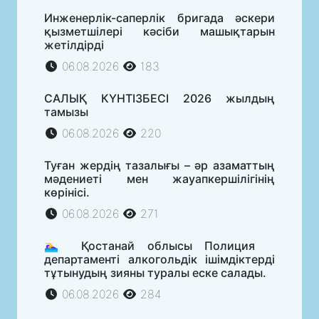
Инженерлік-саперлік бригада әскери
қызметшілері кәсіби машықтарын
жетілдірді
06.08.2026
183
САЛЫҚ КҮНТІЗБЕСІ 2026 жылдың
тамызы
06.08.2026
220
Туған жердің тазалығы – әр азаматтың
мәдениеті мен жауапкершілігінің
көрінісі.
06.08.2026
271
🏊‍♀️ Қостанай облысы Полиция
департаменті алкогольдік ішімдіктерді
тұтынудың зияны туралы еске салады.
06.08.2026
284