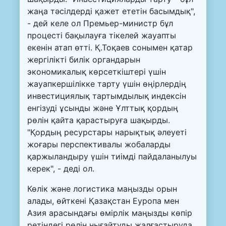
жаңа тәсілдерді қажет ететін басымдық",
- дей келе ол Премьер-министр бұл
процесті бақылауға тікелей жауапты
екенін атап өтті. Қ.Тоқаев сонымен қатар
жергілікті билік органдарын
экономикалық көрсеткіштері үшін
жауапкершілікке тарту үшін өңірлердің
инвестициялық тартымдылық индексін
енгізуді ұсынды және Ұлттық қордың
рөлін қайта қарастыруға шақырды.
"Қордың ресурстары нарықтық әлеуеті
жоғары перспективалы жобаларды
қаржыландыру үшін тиімді пайдаланылуы
керек", - деді ол.
Көлік және логистика маңызды орын
алады, өйткені Қазақстан Еуропа мен
Азия арасындағы өмірлік маңызды көпір
ретіндегі рөлін нығайтуды жалғастыруда.