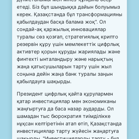
етеді. Біз бұл шындыққа дайын болуымыз
керек. Қазақстанда бұл трансформацияны
қабылдаудан басқа балама жоқ". Ол
сондай-ақ қаржылық инновациялар
туралы сөз қозғап, стратегиялық крипто
резервін құру үшін мемлекеттік цифрлық
активтер қорын құруды жариялады және
финтехті ынталандыру және нарықтың
жаңа қатысушыларын тарту үшін жыл
соңына дейін жаңа банк туралы заңын
қабылдауға шақырды.
Президент цифрлық қайта құрулармен
қатар инвестициялар мен экономиканы
жаңғыртуға да баса назар аударды. Ол
шамадан тыс бюрократия тиімділікке
нұқсан келтіретінін атап өтіп, Қазақстанда
инвестициялар тарту жүйесін жаңартуға
шақырды. "Инвестицияларды тарту - бұл