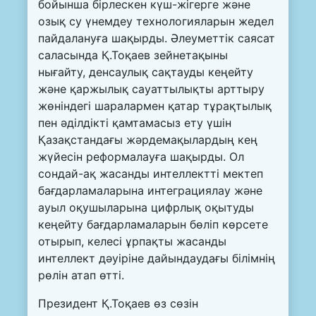
бойынша бірлескен күш-жігерге және
озық су үнемдеу технологияларын жедел
пайдалануға шақырды. Әлеуметтік саясат
саласында Қ.Тоқаев зейнетақыны
нығайту, денсаулық сақтауды кеңейту
және қаржылық сауаттылықты арттыру
жөніндегі шаралармен қатар тұрақтылық
пен әділдікті қамтамасыз ету үшін
Қазақстандағы жәрдемақылардың кең
жүйесін реформалауға шақырды. Ол
сондай-ақ жасанды интеллектті мектеп
бағдарламаларына интеграциялау және
ауыл оқушыларына цифрлық оқытуды
кеңейту бағдарламаларын бөліп көрсете
отырып, келесі ұрпақты жасанды
интеллект дәуіріне дайындаудағы білімнің
рөлін атап өтті.
Президент Қ.Тоқаев өз сөзін