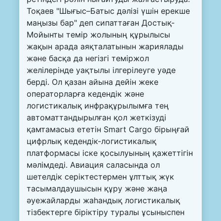
Тоқаев "Шығыс–Батыс дәлізі үшін ерекше
маңызы бар" деп сипаттаған Достық-
Мойынты темір жолының құрылысы
жақын арада аяқталатынын жариялады
және басқа да негізгі теміржол
желілерінде уақтылы ілгерілеуге уәде
берді. Ол қазан айына дейін жеке
операторларға кедендік және
логистикалық инфрақұрылымға тең
автоматтандырылған қол жеткізуді
қамтамасыз ететін Smart Cargo бірыңғай
цифрлық кедендік-логистикалық
платформасы іске қосылуының қажеттігін
мәлімдеді. Авиация саласында ол
шетелдік серіктестермен ұлттық жүк
тасымалдаушысын құру және жаңа
әуежайларды жаһандық логистикалық
тізбектерге біріктіру туралы ұсыныспен