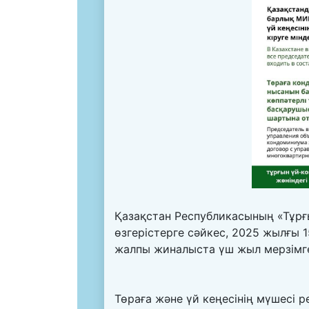
Қазақстан Республикасының «Тұрғы
өзгерістерге сәйкес, 2025 жылғы 1
жалпы жиналыста үш жыл мерзімге 
Төраға және үй кеңесінің мүшесі р