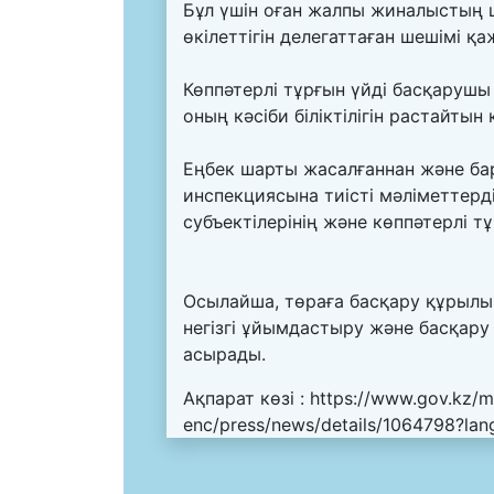
Бұл үшін оған жалпы жиналыстың 
өкілеттігін делегаттаған шешімі қа
Көппәтерлі тұрғын үйді басқаруш
оның кәсіби біліктілігін растайтын
Еңбек шарты жасалғаннан және бар
инспекциясына тиісті мәліметтер
субъектілерінің және көппәтерлі тұ
Осылайша, төраға басқару құрылым
негізгі ұйымдастыру және басқар
асырады.
Ақпарат көзі :
https://www.gov.kz/m
enc/press/news/details/1064798?la