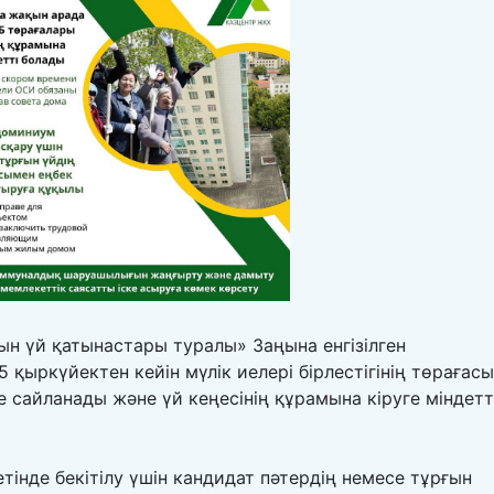
н үй қатынастары туралы» Заңына енгізілген
5 қыркүйектен кейін мүлік иелері бірлестігінің төрағасы
сайланады және үй кеңесінің құрамына кіруге міндетті
етінде бекітілу үшін кандидат пәтердің немесе тұрғын