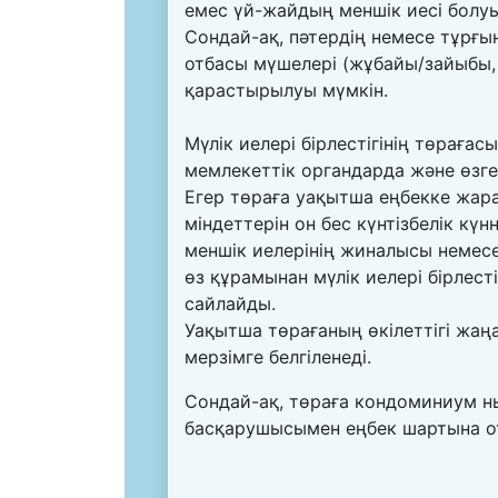
емес үй-жайдың меншік иесі болуы
Сондай-ақ, пәтердің немесе тұрғы
отбасы мүшелері (жұбайы/зайыбы, 
қарастырылуы мүмкін.
Мүлік иелері бірлестігінің төрағас
мемлекеттік органдарда және өзге
Егер төраға уақытша еңбекке жар
міндеттерін он бес күнтізбелік кү
меншік иелерінің жиналысы немесе 
өз құрамынан мүлік иелері бірлес
сайлайды.
Уақытша төрағаның өкілеттігі жаңа
мерзімге белгіленеді.
Сондай-ақ, төраға кондоминиум ны
басқарушысымен еңбек шартына о