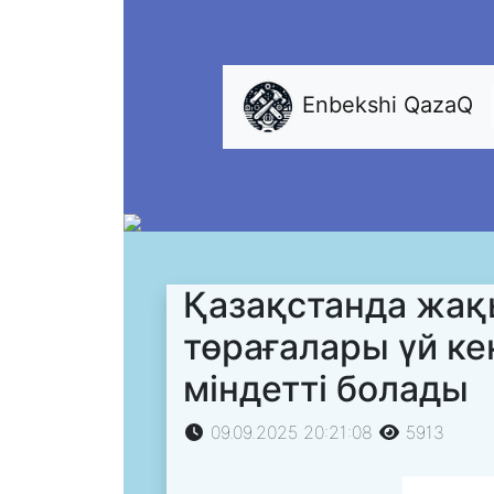
Enbekshi QazaQ
Қазақстанда жақ
төрағалары үй ке
міндетті болады
09.09.2025 20:21:08
5913