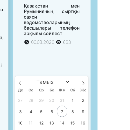
Қазақстан мен
ын
Румынияның сыртқы
саяси
ведомстволарының
басшылары телефон
арқылы сөйлесті
а,
06.08.2026
663
і
Дс
Сc
Ср
Бс
Жм
Сб
Жс
27
28
29
30
31
1
2
3
4
5
6
7
8
9
10
11
12
13
14
15
16