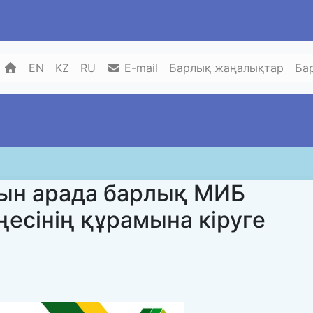
EN
KZ
RU
E-mail
Барлық жаңалықтар
Ба
ын арада барлық МИБ
ңесінің құрамына кіруге