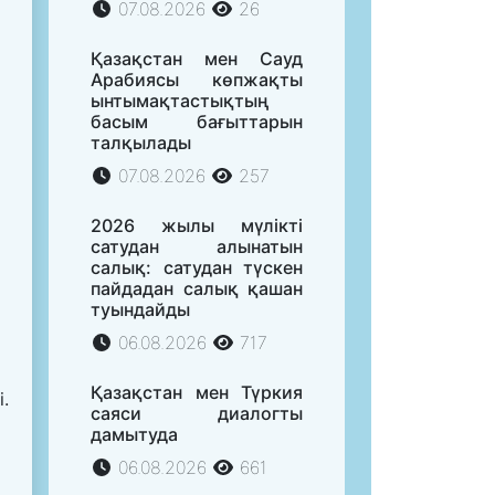
07.08.2026
26
Қазақстан мен Сауд
Арабиясы көпжақты
ынтымақтастықтың
басым бағыттарын
талқылады
07.08.2026
257
2026 жылы мүлікті
сатудан алынатын
салық: сатудан түскен
пайдадан салық қашан
туындайды
06.08.2026
717
Қазақстан мен Түркия
.
саяси диалогты
дамытуда
06.08.2026
661