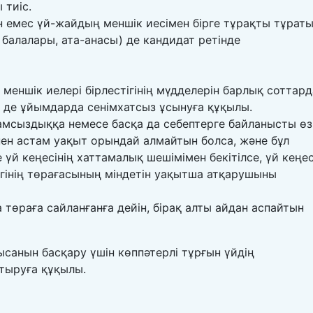
 тиіс.
н емес үй-жайдың меншік иесімен бірге тұрақты тұрат
балалары, ата-анасы) де кандидат ретінде
ы меншік иелері бірлестігінің мүдделерін барлық соттард
 де ұйымдарда сенімхатсыз ұсынуға құқылы.
амсыздыққа немесе басқа да себептерге байланысты өз
ннен астам уақыт орындай алмайтын болса, және бұл
үй кеңесінің хаттамалық шешімімен бекітілсе, үй кеңес
тігінің төрағасының міндетін уақытша атқарушыны
 төраға сайланғанға дейін, бірақ алты айдан аспайтын
санын басқару үшін көппәтерлі тұрғын үйдің
тыруға құқылы.