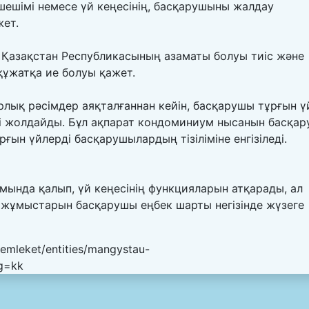
шешімі немесе үй кеңесінің, басқарушыны жалдау
жет.
ы Қазақстан Республикасының азаматы болуы тиіс және
 құжатқа ие болуы қажет.
лық рәсімдер аяқталғаннан кейін, басқарушы тұрғын ү
ді жолдайды. Бұл ақпарат кондоминиум нысанын басқар
рғын үйлерді басқарушылардың тізіліміне енгізіледі.
ында қалып, үй кеңесінің функцияларын атқарады, ал
у жұмыстарын басқарушы еңбек шарты негізінде жүзеге
emleket/entities/mangystau-
ng=kk