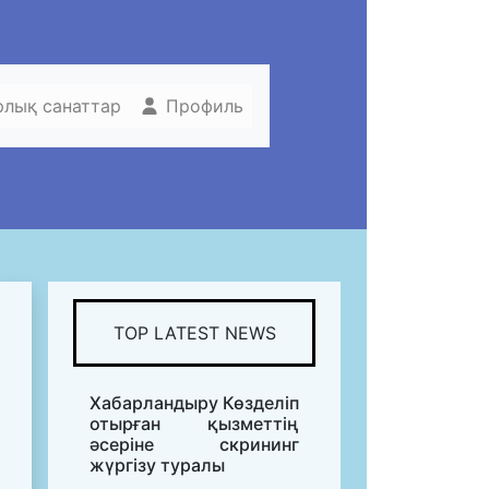
рлық санаттар
Профиль
TOP LATEST NEWS
Хабарландыру Көзделіп
отырған қызметтің
әсеріне скрининг
жүргізу туралы