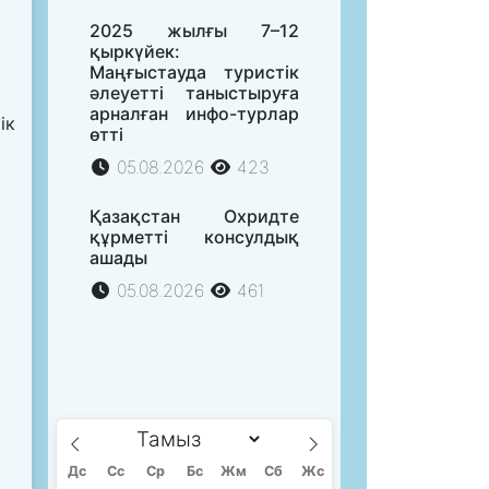
2025 жылғы 7–12
қыркүйек:
Маңғыстауда туристік
әлеуетті таныстыруға
арналған инфо-турлар
ік
өтті
05.08.2026
423
Қазақстан Охридте
құрметті консулдық
ашады
05.08.2026
461
Дс
Сc
Ср
Бс
Жм
Сб
Жс