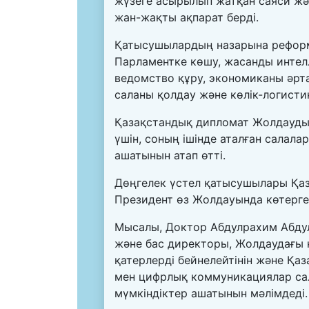
жүзеге асырылып жатқан саяси жә
жан-жақты ақпарат берді.
Қатысушылардың назарына реформ
Парламентке көшу, жасанды интел
ведомство құру, экономиканы әрта
саланы қолдау және көлік-логист
Қазақстандық дипломат Жолдауды 
үшін, соның ішінде аталған салала
ашатынын атап өтті.
Дөңгелек үстел қатысушылары Қаз
Президент өз Жолдауында көтерген 
Мысалы, Доктор Абдулрахим Абдулв
және бас директоры, Жолдаудағы к
қатерлерді бейнелейтінін және Қа
мен цифрлық коммуникациялар са
мүмкіндіктер ашатынын мәлімдеді.