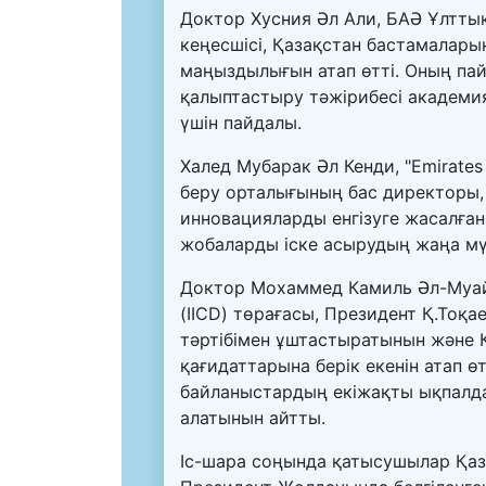
Доктор Хусния Әл Али, БАӘ Ұлттық 
кеңесшісі, Қазақстан бастамалары
маңыздылығын атап өтті. Оның п
қалыптастыру тәжірибесі академия
үшін пайдалы.
Халед Мубарак Әл Кенди, "Emirates 
беру орталығының бас директоры,
инновацияларды енгізуге жасалған
жобаларды іске асырудың жаңа мүм
Доктор Мохаммед Камиль Әл-Муай
(IICD) төрағасы, Президент Қ.То
тәртібімен ұштастыратынын және
қағидаттарына берік екенін атап 
байланыстардың екіжақты ықпалда
алатынын айтты.
Іс-шара соңында қатысушылар Қаз