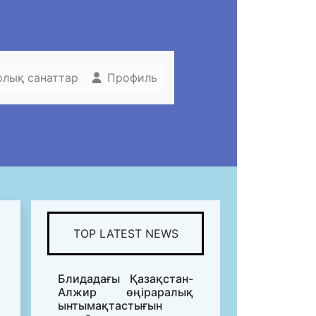
рлық санаттар
Профиль
TOP LATEST NEWS
Блидадағы Қазақстан-
Алжир өңіраралық
ынтымақтастығын