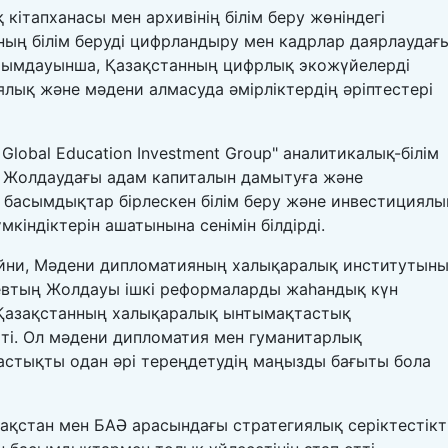
кітапханасы мен архивінің білім беру жөніндегі
ның білім беруді цифрландыру мен кадрлар даярлаудағ
айымдауынша, Қазақстанның цифрлық экожүйелерді
лық және мәдени алмасуда әмірліктердің әріптестері
Global Education Investment Group" аналитикалық-білім
 Жолдаудағы адам капиталын дамытуға және
 басымдықтар бірлескен білім беру және инвестициялы
кіндіктерін ашатынына сенімін білдірді.
ни, Мәдени дипломатияның халықаралық институтын
қаевтың Жолдауы ішкі реформаларды жаһандық күн
 Қазақстанның халықаралық ынтымақтастық
өтті. Ол мәдени дипломатия мен гуманитарлық
стықты одан әрі тереңдетудің маңызды бағыты бола
ақстан мен БАӘ арасындағы стратегиялық серіктестікт