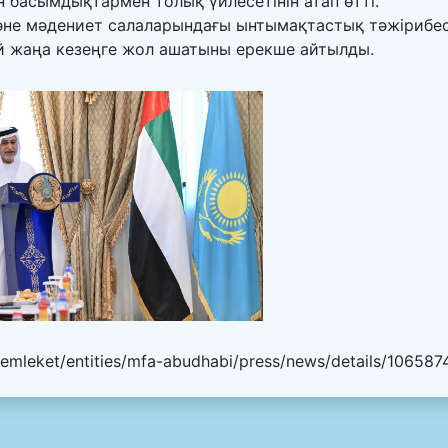
 басымдықтармен толық үйлесетінін атап өтті.
және мәдениет салаларындағы ынтымақтастық тәжірибес
ай жаңа кезеңге жол ашатыны ерекше айтылды.
emleket/entities/mfa-abudhabi/press/news/details/106587