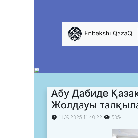
Enbekshi QazaQ
Абу Дабиде Қазақ
Жолдауы талқыл
11.09.2025 11:40:22
5054