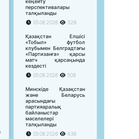
кеңейту
перспективалары
талқыланды
05.08.2026
328
Қазақстан Елшісі
«Тобыл» футбол
клубымен Белградтағы
«Партизанға» қарсы
матч қарсаңында
кездесті
05.08.2026
509
Минскіде Қазақстан
және Беларусь
арасындағы
партияаралық
байланыстар
мәселелері
талқыланды
е
05.08.2026
436