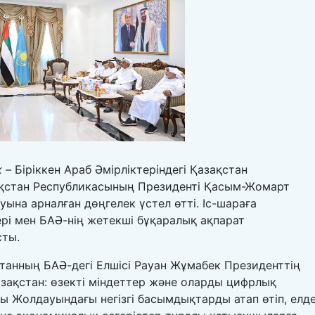
 –
Біріккен Араб Әмірліктеріндегі Қазақстан
ақстан Республикасының Президенті Қасым-Жомарт
ына арналған дөңгелек үстел өтті. Іс-шараға
рі мен БАӘ-нің жетекші бұқаралық ақпарат
сты.
танның БАӘ-дегі Елшісі Рауан Жұмабек Президенттің
азақстан: өзекті міндеттер және оларды цифрлық
 Жолдауындағы негізгі басымдықтарды атап өтіп, елд