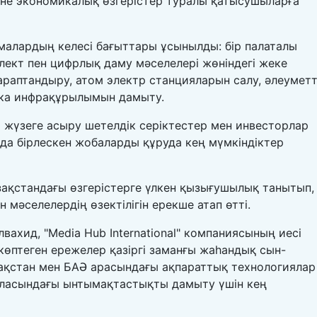
не экономикалық өзгерістер туралы қатысушыларға
алардың келесі бағыттары ұсынылды: бір палаталы
лект пен цифрлық даму мәселелері жөніндегі жеке
раптандыру, атом электр станцияларын салу, әлеуметт
ика инфрақұрылымын дамыту.
жүзеге асыру шетелдік серіктестер мен инвесторлар
рда бірлескен жобаларды құруда кең мүмкіндіктер
ақстандағы өзгерістерге үлкен қызығушылық танытып,
мәселелердің өзектілігін ерекше атап өтті.
ахид, "Media Hub International" компаниясының иесі
өптеген ережелер қазіргі заманғы жаһандық сын-
зақстан мен БАӘ арасындағы ақпараттық технологиялар
ласындағы ынтымақтастықты дамыту үшін кең