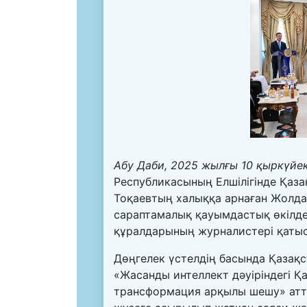
Абу Даби, 2025 жылғы 10 қыркүйек
Республикасының Елшілігінде Қаз
Тоқаевтың халыққа арнаған Жолдау
сараптамалық қауымдастық өкілде
құралдарының журналистері қаты
Дөңгелек үстелдің басында Қазақс
«Жасанды интеллект дәуіріндегі Қ
трансформация арқылы шешу» атты