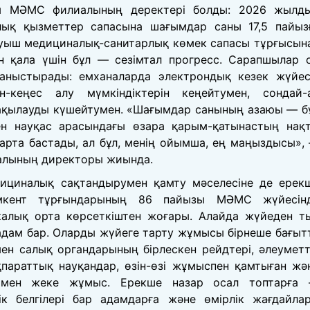
ы МӘМС филиалының деректері болды: 2026 жылд
ық қызметтер сапасына шағымдар саны 17,5 пайыз
ауыш медициналық-санитарлық көмек сапасы тұрғысын
н қала үшін бұл — сезімтал прогресс. Сарапшылар 
ланыстырады: емханаларда электрондық кезек жүйес
йн-кеңес алу мүмкіндіктерін кеңейтумен, сондай-
ақылауды күшейтумен. «Шағымдар санының азаюы — б
мен науқас арасындағы өзара қарым-қатынастың нақ
арта бастады, ал бұл, менің ойымша, ең маңыздысы»,
иалының директоры жиында.
дициналық сақтандырумен қамту мәселесіне де ерек
ымкент тұрғындарының 86 пайызы МӘМС жүйесін
калық орта көрсеткіштен жоғары. Алайда жүйеден т
дам бар. Оларды жүйеге тарту жұмысы бірнеше бағыт
мен салық органдарының бірлескен рейдтері, әлеуметт
параттық науқандар, өзін-өзі жұмыспен қамтыған жә
рімен жеке жұмыс. Ерекше назар осал топтарға
ік белгілері бар адамдарға және өмірлік жағдайла