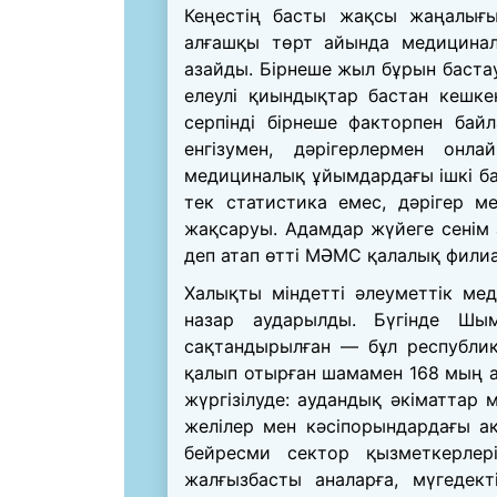
Кеңестің басты жақсы жаңалығ
алғашқы төрт айында медицинал
азайды. Бірнеше жыл бұрын баст
елеулі қиындықтар бастан кешке
серпінді бірнеше факторпен бай
енгізумен, дәрігерлермен онла
медициналық ұйымдардағы ішкі б
тек статистика емес, дәрігер 
жақсаруы. Адамдар жүйеге сенім 
деп атап өтті МӘМС қалалық фил
Халықты міндетті әлеуметтік ме
назар аударылды. Бүгінде Ш
сақтандырылған — бұл республи
қалып отырған шамамен 168 мың а
жүргізілуде: аудандық әкіматтар 
желілер мен кәсіпорындардағы ақ
бейресми сектор қызметкерле
жалғызбасты аналарға, мүгедект