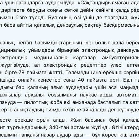
а ұшырағандарға аударылуда. «Сақтандырылмаған ад
дәрігерге баруды соңғы сәтке дейін кейінге қалдыра
ымен бізге түседі. Бұл оның өзі үшін де трагедия, жү
п баса айтты қалалық денсаулық сақтау басқармасын
ның негізгі басымдықтарының бірі болып қала беред
дициналық ұйымдары бірыңғай электрондық денсаул
лектрондық медициналық карталар амбулаториял
үргізілуде, ал электрондық рецепттер үлесі апте
н бірге 78 пайызға жетті. Телемедицина ерекше серпін
ішінде онлайн-кеңестер саны 40 пайызға өсті. Бұл т
ндығы бар қаланың алыс аудандары үшін аса маңызд
рылғылар арқылы созылмалы науқастарды автомат
лануда — пилоттық жоба екі емханада басталып та кетт
рте анықтаудың тиімді тетігіне айналады деп күтілуде
ңесте ерекше орын алды. Жыл басынан бері қалал
 тұрғындарының 340-тан астамы жүгінді. Өтініштерд
шешімін тапқаны назар аудартады — бұл көрсеткіш өтк