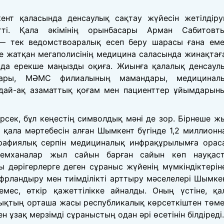
т қаласында денсаулық сақтау жүйесін жетілдіру
тті. Қала әкімінің орынбасары Арман Сабитовт
— тек ведомствоаралық есеп беру шарасы ғана еме
е жатқан мегаполисінің медицина саласында жинақтағ
 да ерекше маңызды оқиға. Жиынға қалалық денсаул
лары, МӘМС филиалының мамандары, медицинал
ндай-ақ азаматтық қоғам мен пациенттер ұйымдарын
сек, бұл кеңестің символдық мәні де зор. Бірнеше ж
қала мәртебесін алған Шымкент бүгінде 1,2 миллионн
рафиялық серпін медициналық инфрақұрылымға орас
 емханалар жыл сайын барған сайын көп науқас
 дәрігерлерге деген сұраныс жүйенің мүмкіндіктерін
ифрландыру мен тиімділікті арттыру мәселелері Шымке
мес, өткір қажеттілікке айналды. Оның үстіне, қа
ықтың орташа жасы республикалық көрсеткіштен төме
н ұзақ мерзімді сұраныстың одан әрі өсетінін білдіреді.