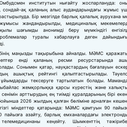
Омбудсмен институтын нығайту жоспарлануда: он
у, сондай-ақ қаланың алыс аудандарындағы жұмыс үш
растырылуда. Бір мезгілде барлық қалалық аурухана м
 жұмысы жандандырылды, медициналық мекемелер
қылы шағымды анонимді беру мүмкіндігі енгізілд
проблемалар туралы хабарлауға деген дайындығ
і.
бінің маңызды тақырыбына айналды. МӘМС қаражат
ептер енді қаланың ресми ресурстарында аш
олады. Сонымен қатар, науқастардың бағалауын еске
ың ашықтық рейтингі қалыптастырылады. Тәуелс
 ұйымдарды тексеруге тартылатын болады. Маманд
ыбайлас жемқорлыққа қарсы күрестің және халықт
сенімін арттырудың ең тиімді құралдарының бірі екен
ойынша 2026 жылдың қалған бөліміне арналған кешен
егізгі міндеттер қатарында: МӘМС қамтуын 90 пайыз
0 пайызға азайту, барлық емханалардағы электронд
телемедицинаны кеңейту. Шымкенттің тәжірибе