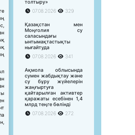
толтыру»
ге
07.08.2026
329
ың
Қазақстан мен
с,
Моңғолия су
ан
саласындағы
ық
ынтымақтастықты
ық
нығайтуда
ың
07.08.2026
341
Ақмола облысында
ыл
сумен жабдықтау және
ан
су бұру жүйелерін
ан
жаңғыртуға
қайтарылған активтер
ты
қаражаты есебінен 1,4
ен
млрд теңге бөлінді
нт
07.08.2026
272
ла
н,