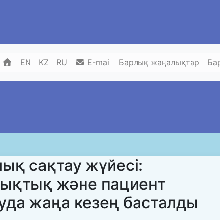
EN
KZ
RU
E-mail
Барлық жаңалықтар
Ба
ық сақтау жүйесі:
ықтық және пациент
уда жаңа кезең басталды