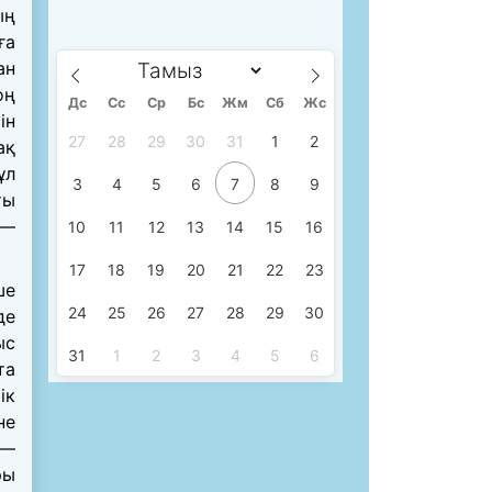
ың
ға
ан
оң
Дс
Сc
Ср
Бс
Жм
Сб
Жс
ін
27
28
29
30
31
1
2
ақ
ұл
3
4
5
6
7
8
9
ты
 —
10
11
12
13
14
15
16
17
18
19
20
21
22
23
ше
24
25
26
27
28
29
30
де
ыс
31
1
2
3
4
5
6
та
ік
не
 —
ры