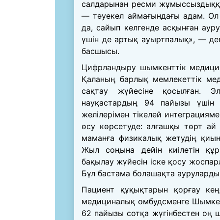
салдарынан ресми жұмыссыздыққ
— тәуекел аймағындағы адам. Ол 
да, сайып келгенде асқынған ауру
үшін де артық ауыртпалық», — де
басшысы.
Цифрландыру шымкенттік медицина
Қаланың барлық мемлекеттік ме
сақтау жүйесіне қосылған. Э
науқастардың 94 пайызы үшін ж
желілерімен тікелей интеграцияме
өсу көрсетуде: алғашқы төрт ай 
маманға физикалық жетудің қиы
Жыл соңына дейін киілетін құ
бақылау жүйесін іске қосу жоспар
Бұл бастама болашақта ауруларды е
Пациент құқықтарын қорғау ке
медициналық омбудсменге Шымкент
62 пайызы сотқа жүгінбестен оң 