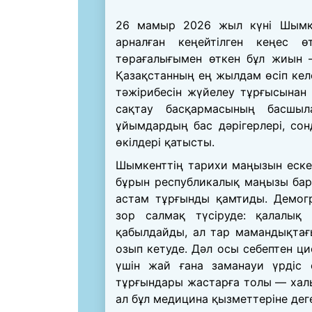
26 мамыр 2026 жыл күні Шымкен
арналған кеңейтілген кеңес ө
төрағалығымен өткен бұл жиын 
Қазақстанның ең жылдам өсіп кел
тәжірибесін жүйелеу тұрғысынан
сақтау басқармасының басшы
ұйымдардың бас дәрігерлері, со
өкілдері қатысты.
Шымкенттің тарихи маңызын ескер
бұрын республикалық маңызы бар 
астам тұрғынды қамтиды. Демог
зор салмақ түсіруде: қалалық
қабылдайды, ал тар мамандықтағы
озып кетуде. Дәл осы себептен ц
үшін жай ғана заманауи үрдіс е
тұрғындары жастарға толы — хал
ал бұл медицина қызметтеріне деге