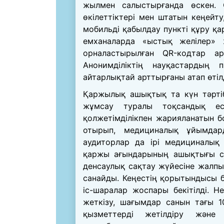
жылмен салыстырғанда өскен. 
өкілеттіктері мен штатын кеңейт
мобильді қабылдау пункті құру қа
емханаларда «ыстық желілер»
орналастырылған QR-кодтар ар
Анонимділіктің науқастардың 
айтарлықтай арттырғаны атап өтілд
Қаржылық ашықтық та күн тәрті
жұмсау туралы тоқсандық ес
қолжетімділікпен жарияланатын б
отырып, медициналық ұйымдард
аудиторлар да ірі медициналық
қаржы ағындарының ашықтығы с
денсаулық сақтау жүйесіне жалпы 
санайды. Кеңестің қорытындысы б
іс-шаралар жоспары бекітілді. Н
жеткізу, шағымдар санын тағы 1
қызметтерді жетілдіру және 