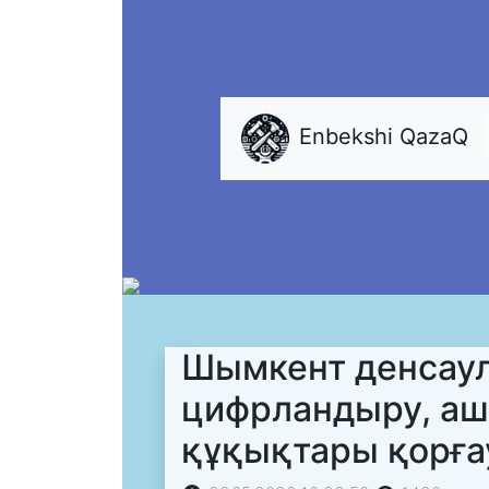
Enbekshi QazaQ
Шымкент денсаул
цифрландыру, аш
құқықтары қорға