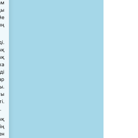
ам
ды
йе
ың
і.
ық
ық
ка
ді
ар
ы.
ты
і.
.
ық
ің
ен