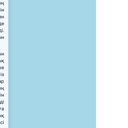
ың
ін
ен
де
і.
ын
ын
ық
ре
із
ар
ың
ін
ді
ға
ық
сі