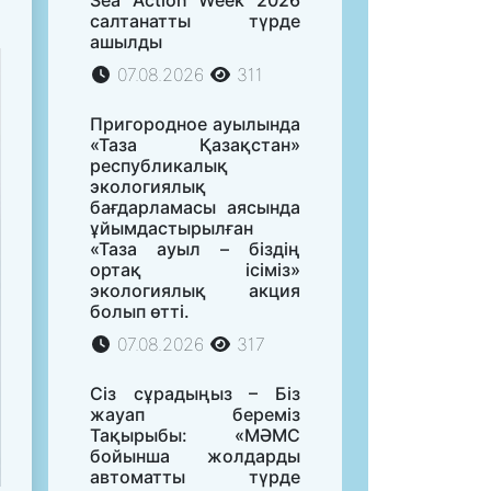
салтанатты түрде
ашылды
07.08.2026
311
Пригородное ауылында
«Таза Қазақстан»
республикалық
экологиялық
бағдарламасы аясында
ұйымдастырылған
«Таза ауыл – біздің
ортақ ісіміз»
экологиялық акция
болып өтті.
07.08.2026
317
Сіз сұрадыңыз – Біз
жауап береміз
Тақырыбы: «МӘМС
бойынша жолдарды
автоматты түрде