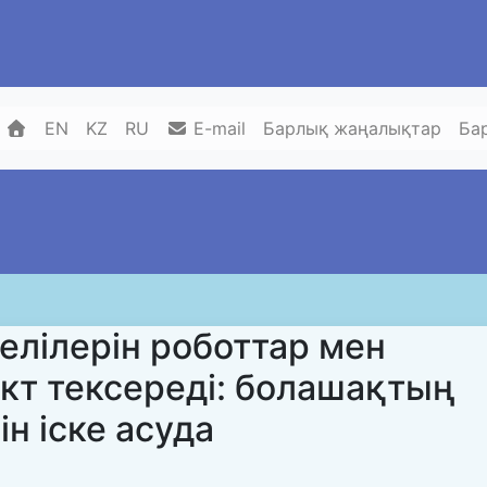
EN
KZ
RU
E-mail
Барлық жаңалықтар
Ба
лілерін роботтар мен
кт тексереді: болашақтың
н іске асуда