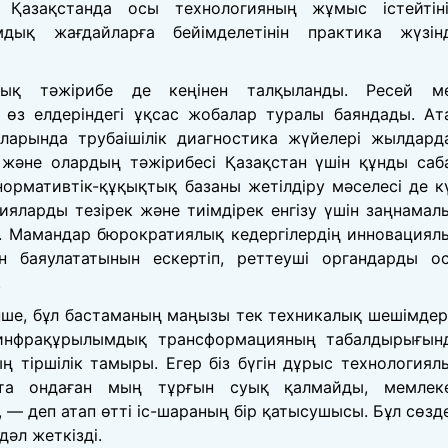
 Қазақстанда осы технологияның жұмыс істейтіні
ық жағдайларға бейімделетінін практика жүзін
лық тәжірибе де кеңінен талқыланды. Ресей м
 өз елдеріндегі ұқсас жобалар туралы баяндады. Ат
аларында трубаішілік диагностика жүйелері жылдард
 және олардың тәжірибесі Қазақстан үшін құнды саб
нормативтік-құқықтық базаны жетілдіру мәселесі де к
ияларды тезірек және тиімдірек енгізу үшін заңнамал
ді. Мамандар бюрократиялық кедергілердің инновациял
 баяулататынын ескертіп, реттеуші органдарды о
.
ше, бұл бастаманың маңызы тек техникалық шешімдер
 инфрақұрылымдық трансформацияның табалдырығын
 тіршілік тамыры. Егер біз бүгін дұрыс технологиял
қта ондаған мың тұрғын суық қалмайды, мемлек
, — деп атап өтті іс-шараның бір қатысушысы. Бұл сөзд
әл жеткізді.