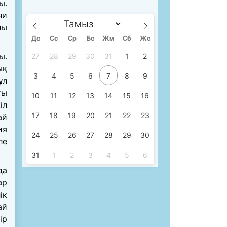
ы.
ни
лы
Дс
Сc
Ср
Бс
Жм
Сб
Жс
ы.
27
28
29
30
31
1
2
ық
3
4
5
6
7
8
9
ұл
ты
10
11
12
13
14
15
16
іл
17
18
19
20
21
22
23
ай
ия
24
25
26
27
28
29
30
ле
31
1
2
3
4
5
6
да
ар
ік
ай
ір