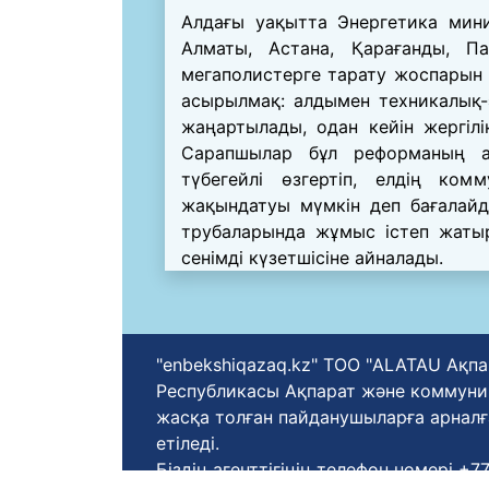
Алдағы уақытта Энергетика минис
Алматы, Астана, Қарағанды, П
мегаполистерге тарату жоспарын 
асырылмақ: алдымен техникалық-
жаңартылады, одан кейін жергіл
Сарапшылар бұл реформаның а
түбегейлі өзгертіп, елдің ко
жақындатуы мүмкін деп бағалайд
трубаларында жұмыс істеп жатыр
сенімді күзетшісіне айналады.
"enbekshiqazaq.kz" ТОО "ALATAU Ақпа
Республикасы Ақпарат және коммуника
жасқа толған пайданушыларға арналғ
етіледі.
Біздің агенттігіңің телефон нөмері +