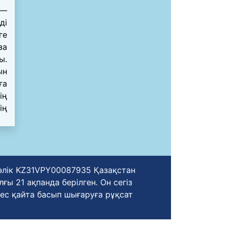
 —
ді
ге
за
ы.
ын
ға
ің
ің
уәлік KZ31VPY00087935 Қазақстан
ы 21 ақпанда берілген. Он сегіз
ес қайта басып шығаруға рұқсат