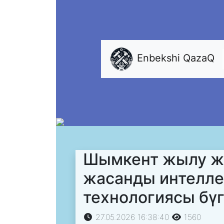
Enbekshi QazaQ
Шымкент жылу же
жасанды интелле
технологиясы бүгі
27.05.2026 16:38:40
1560