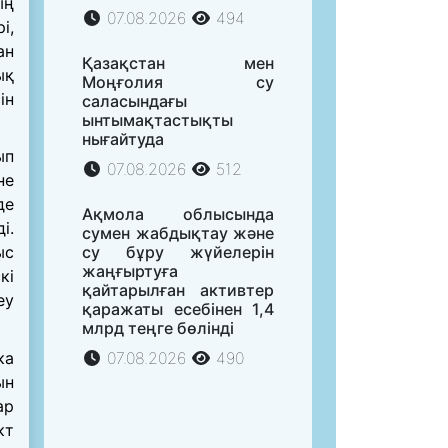
ың
07.08.2026
494
і,
ан
Қазақстан мен
ық
Моңғолия су
ін
саласындағы
ынтымақтастықты
нығайтуда
ып
07.08.2026
512
не
де
Ақмола облысында
і.
сумен жабдықтау және
су бұру жүйелерін
ыс
жаңғыртуға
кі
қайтарылған активтер
еу
қаражаты есебінен 1,4
млрд теңге бөлінді
ка
07.08.2026
490
ын
ар
кт