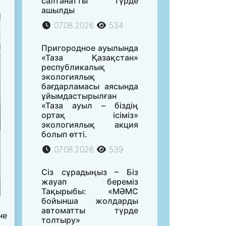
салтанатты түрде
ашылды
07.08.2026
534
Пригородное ауылында
«Таза Қазақстан»
республикалық
экологиялық
бағдарламасы аясында
ұйымдастырылған
«Таза ауыл – біздің
ортақ ісіміз»
экологиялық акция
болып өтті.
07.08.2026
539
Сіз сұрадыңыз – Біз
жауап береміз
Тақырыбы: «МӘМС
бойынша жолдарды
автоматты түрде
не
толтыру»