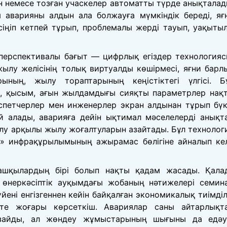
ан немесе тозған учаскелер автоматты түрде анықталад
аварияны алдын ала болжауға мүмкіндік береді, яғ
іңіп кетпей тұрып, проблемалы жерді тауып, уақыты
перспективалы бағыт — цифрлық егіздер технологияс
жылу желісінің толық виртуалды көшірмесі, яғни барл
ының, жылу тораптарының кеңістіктегі үлгісі. Б
а, қысым, ағын жылдамдығы сияқты параметрлер нақ
спетчерлер мен инженерлер экран алдынан тұрып бүк
 алады, аварияға дейін ықтимал мәселелерді анықт
лу арқылы жылу жоғалтуларын азайтады. Бұл технолог
» инфрақұрылымының ажырамас бөлігіне айналып ке
ашқылардың бірі болып нақты қадам жасады. Қала
н өнеркәсіптік ауқымдағы жобаның нәтижелері семин
ні енгізгеннен кейін байқалған экономикалық тиімділ
е жоғары көрсеткіш. Авариялар саны айтарлықт
зайды, ал жөндеу жұмыстарының шығыны да едәу