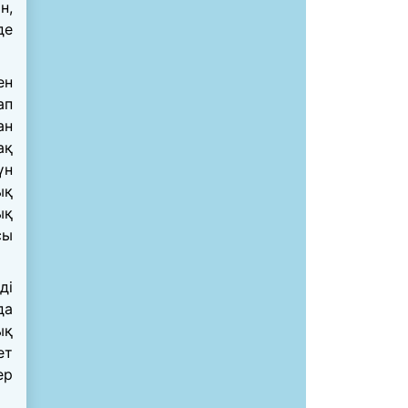
н,
де
ен
ап
ан
ақ
үн
ық
ық
сы
ді
да
ық
ет
ер