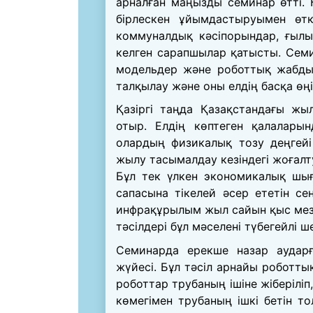
арналған маңызды семинар өтті. 
бірлескен ұйымдастыруымен өтк
коммуналдық кәсіпорындар, ғыл
келген сарапшылар қатысты. Сем
модельдер және роботтық жабдық
талқылау және оны елдің басқа өң
Қазіргі таңда Қазақстандағы жы
отыр. Елдің көптеген қалалары
олардың физикалық тозу деңгейі 
жылу тасымалдау кезіндегі жоғалт
Бұл тек үлкен экономикалық шы
сапасына тікелей әсер ететін сен
инфрақұрылым жыл сайын қыс мезг
тәсілдері бұл мәселені түбегейлі 
Семинарда ерекше назар аударғ
жүйесі. Бұл тәсіл арнайы роботт
роботтар трубаның ішіне жіберіл
көмегімен трубаның ішкі бетін т