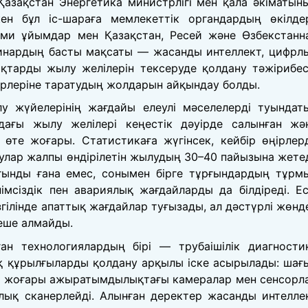
Қазақстан Энергетика министрлігі мен қала әкіматын
ен бұл іс-шараға мемлекеттік органдардың өкілдер
ыми ұйымдар мен Қазақстан, Ресей және Өзбекстанн
инардың басты мақсаты — жасанды интеллект, цифрл
тарды жылу желілерін тексеруде қолдану тәжірибес
ірлеріне таратудың жолдарын айқындау болды.
лу жүйелерінің жағдайы елеулі мәселелерді туындат
ндағы жылу желілері кеңестік дәуірде салынған жә
өте жоғары. Статистикаға жүгінсек, кейбір өңірлер
улар жалпы өндірілетін жылудың 30–40 пайызына жетед
ғынды ғана емес, сонымен бірге тұрғындардың тұрм
імсіздік пен авариялық жағдайларды да білдіреді. Ес
ілінде апаттық жағдайлар туғызады, ал дәстүрлі жөнд
шеше алмайды.
ан технологиялардың бірі — трубаішілік диагности
ық құрылғыларды қолдану арқылы іске асырылады: шағ
іп, жоғары ажыратымдылықтағы камералар мен сенсорл
олық сканерлейді. Алынған деректер жасанды интелле