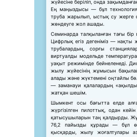
жүйесіне беріліп, онда зақымданғ
Ең маңыздысы — бұл технология 
труба жарылып, ыстық су жерге с
жөндеуге жол ашады.
Семинарда талқыланған тағы бір 
Цифрлық егіз дегеніміз — нақты 
трубалардың, сорғы станциялар
виртуалды модельде температур
уақыт режимінде бейнеленеді. Ди
жылу жүйесінің жұмысын бақылай
алады және жүктемені оңтайлы бө
— заманауи қалалардың «ақылды
жатқан шешім.
Шымкент осы бағытта елде алғ
жүргізілген пилоттық, одан кейі
қатысушыларын таң қалдырды. Жүйе
76,2 пайызды құрады — бұл өт
қысқарды, жылу жоғалтулары а