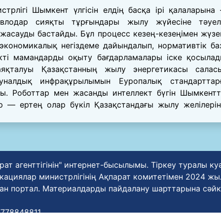
трлігі Шымкент үлгісін елдің басқа ірі қалаларына
авлодар сияқты тұрғындары жылу жүйесіне тәуел
жасауды бастайды. Бұл процесс кезең-кезеңімен жүзе
экономикалық негіздеме дайындалып, нормативтік ба
ікті мамандарды оқыту бағдарламалары іске қосылад
яқталуы Қазақстанның жылу энергетикасы салас
ммуналдық инфрақұрылымын Еуропалық стандарттар
ы. Роботтар мен жасанды интеллект бүгін Шымкентт
 — ертең олар бүкіл Қазақстандағы жылу желілерін
рат агенттігінін" интернет-бысылымы. Тіркеу туралы к
циялар министрлігінің Ақпарат комитетімен 2024 жылғ
ан портал. Материалдарды пайдалану шарттарына сәйк
77778848811