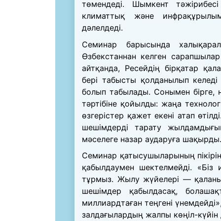
төмендеді. Шымкент тәжірибесі
климаттық және инфрақұрылымд
дәлелдеді.
Семинар барысында халықара
Өзбекстаннан келген сарапшылар
айтқанда, Ресейдің бірқатар қал
бері табысты қолданылып келеді
болып табылады. Сонымен бірге, 
тәртібіне қойылды: жаңа технолог
өзгерістер қажет екені атап өтіл
шешімдерді тарату жылдамдығын
мәселеге назар аударуға шақырды
Семинар қатысушыларының пікірін
қабылдаумен шектелмейді. «Біз
тұрмыз. Жылу жүйелері — қаланың
шешімдер қабылдасақ, болаша
миллиардтаған теңгені үнемдейді»
залдағылардың жалпы көңіл-күйін д