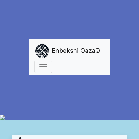
Enbekshi QazaQ