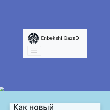
Enbekshi QazaQ
Как новый