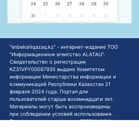
24
25
26
27
28
29
30
31
1
2
3
4
5
6
"enbekshiqazaq.kz" - интернет-издание ТОО
"Информационное агентство ALATAU".
Свидетельство о регистрации
KZ31VPY00087935 выдано Комитетом
информации Министерства информации и
коммуникаций Республики Казахстан 21
февраля 2024 года. Портал для
пользователей старше восемнадцати лет.
Материалы могут быть воспроизведены
при соблюдении условий использования.
Телефон нашего агентства +77778848811
Условия пользования:
https://enbekshiqazaq.kz/ru/terms-of-