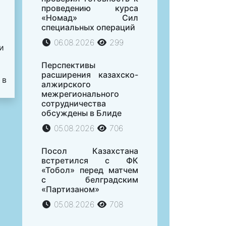
проведению курса
«Номад» Сил
специальных операций
06.08.2026
299
и
Перспективы
расширения казахско-
 в
алжирского
межрегионального
сотрудничества
обсуждены в Блиде
05.08.2026
706
Посол Казахстана
встретился с ФК
«Тобол» перед матчем
с белградским
«Партизаном»
05.08.2026
708