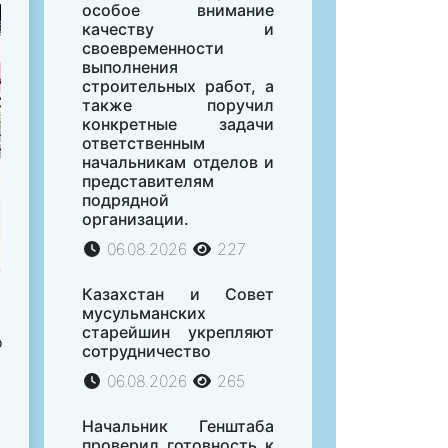
особое внимание
качеству и
своевременности
выполнения
строительных работ, а
также поручил
конкретные задачи
ответственным
начальникам отделов и
представителям
подрядной
организации.
06.08.2026
227
Казахстан и Совет
мусульманских
старейшин укрепляют
о
сотрудничество
06.08.2026
265
Начальник Генштаба
проверил готовность к