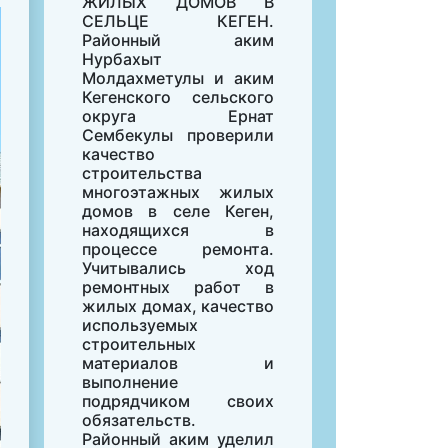
ЖИЛЫХ ДОМОВ В
СЕЛЬЦЕ КЕГЕН.
Районный аким
Нурбахыт
Молдахметулы и аким
Кегенского сельского
округа Ернат
Сембекулы проверили
качество
строительства
многоэтажных жилых
домов в селе Кеген,
находящихся в
процессе ремонта.
Учитывались ход
ремонтных работ в
жилых домах, качество
используемых
строительных
материалов и
выполнение
подрядчиком своих
обязательств.
Районный аким уделил