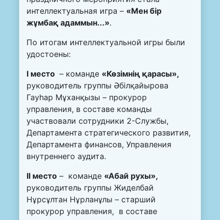
интеллектуальная игра –
«Мен бір
жұмбақ адаммын...»
.
По итогам интеллектуальной игры были
удостоены:
І место
– команде
«Көзімнің қарасы»,
руководитель группы Әбілқайырова
Гауһар Мұханқызы – прокурор
управления, в составе команды
участвовали сотрудники 2-Службы,
Департамента стратегического развития,
Департамента финансов, Управления
внутреннего аудита.
ІІ место
– команде
«Абай рухы»,
руководитель группы Жиделбай
Нұрсұлтан Нұрланұлы – старший
прокурор управления, в составе