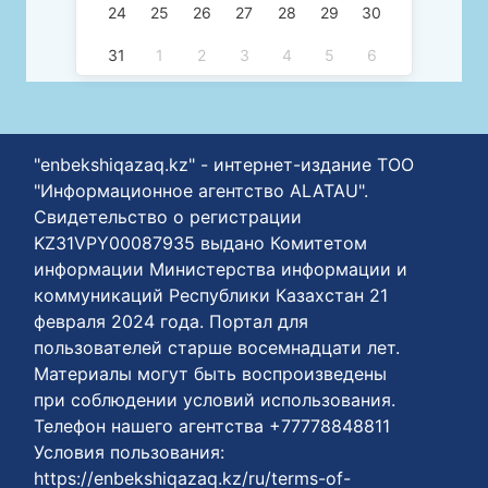
24
25
26
27
28
29
30
31
1
2
3
4
5
6
"enbekshiqazaq.kz" - интернет-издание ТОО
"Информационное агентство ALATAU".
Свидетельство о регистрации
KZ31VPY00087935 выдано Комитетом
информации Министерства информации и
коммуникаций Республики Казахстан 21
февраля 2024 года. Портал для
пользователей старше восемнадцати лет.
Материалы могут быть воспроизведены
при соблюдении условий использования.
Телефон нашего агентства +77778848811
Условия пользования:
https://enbekshiqazaq.kz/ru/terms-of-