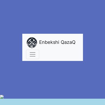
Enbekshi QazaQ