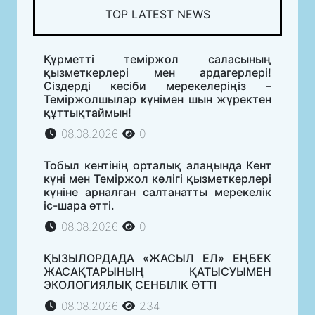
TOP LATEST NEWS
Құрметті теміржол саласының
қызметкерлері мен ардагерлері!
Сіздерді кәсіби мерекелеріңіз –
Теміржолшылар күнімен шын жүректен
құттықтаймын!
08.08.2026
0
Тобыл кентінің орталық алаңында Кент
күні мен Теміржол көлігі қызметкерлері
күніне арналған салтанатты мерекелік
іс-шара өтті.
08.08.2026
0
ҚЫЗЫЛОРДАДА «ЖАСЫЛ ЕЛ» ЕҢБЕК
ЖАСАҚТАРЫНЫҢ ҚАТЫСУЫМЕН
ЭКОЛОГИЯЛЫҚ СЕНБІЛІК ӨТТІ
08.08.2026
234