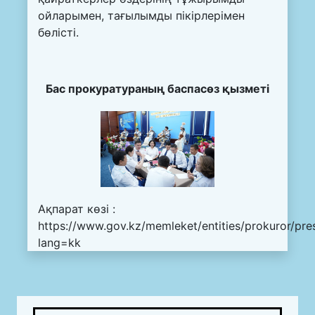
ойларымен, тағылымды пікірлерімен
бөлісті.
Бас прокуратураның баспасөз қызметі
Ақпарат көзі :
https://www.gov.kz/memleket/entities/prokuror/pr
lang=kk