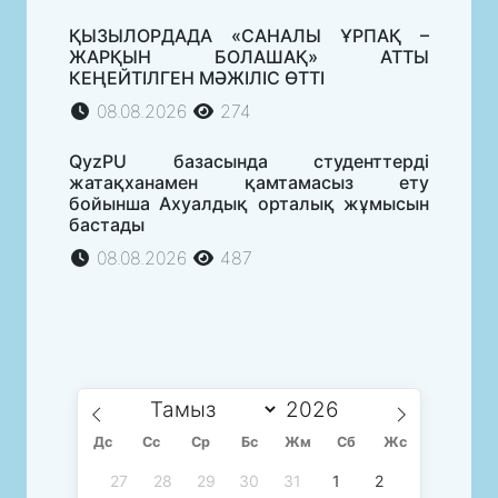
ҚЫЗЫЛОРДАДА «САНАЛЫ ҰРПАҚ –
ЖАРҚЫН БОЛАШАҚ» АТТЫ
КЕҢЕЙТІЛГЕН МӘЖІЛІС ӨТТІ
08.08.2026
274
QyzPU базасында студенттерді
жатақханамен қамтамасыз ету
бойынша Ахуалдық орталық жұмысын
бастады
08.08.2026
487
Дс
Сc
Ср
Бс
Жм
Сб
Жс
27
28
29
30
31
1
2