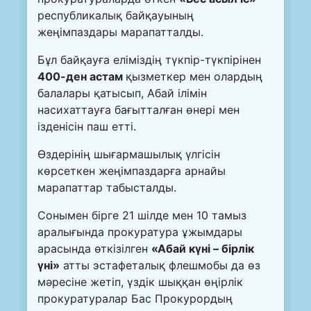
республикалық байқауының
жеңімпаздары марапатталды.
Бұл байқауға еліміздің түкпір-түкпірінен
400-ден астам
қызметкер мен олардың
балалары қатысып, Абай ілімін
насихаттауға бағытталған өнері мен
ізденісін паш етті.
Өздерінің шығармашылық үлгісін
көрсеткен жеңімпаздарға арнайы
марапаттар табысталды.
Сонымен бірге 21 шілде мен 10 тамыз
аралығында прокуратура ұжымдары
арасында өткізілген
«Абай күні – бірлік
үні»
атты эстафеталық флешмобы да өз
мәресіне жетіп, үздік шыққан өңірлік
прокуратуралар Бас Прокурордың