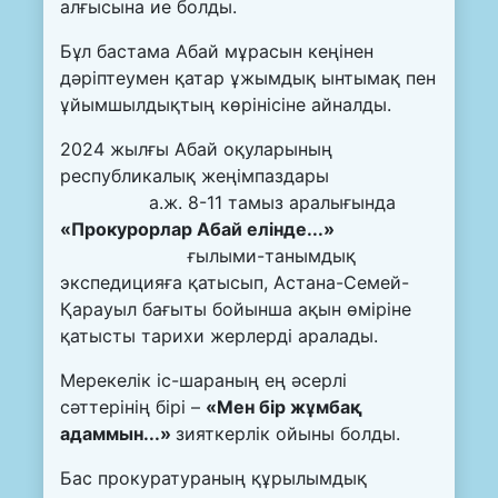
алғысына ие болды.
Бұл бастама Абай мұрасын кеңінен
дәріптеумен қатар ұжымдық ынтымақ пен
ұйымшылдықтың көрінісіне айналды.
2024 жылғы Абай оқуларының
республикалық жеңімпаздары
а.ж. 8-11 тамыз аралығында
«Прокурорлар Абай елінде...»
ғылыми-танымдық
экспедицияға қатысып, Астана-Семей-
Қарауыл бағыты бойынша ақын өміріне
қатысты тарихи жерлерді аралады.
Мерекелік іс-шараның ең әсерлі
сәттерінің бірі –
«Мен бір жұмбақ
адаммын...»
зияткерлік ойыны болды.
Бас прокуратураның құрылымдық