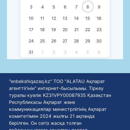
3
4
5
6
7
8
9
10
11
12
13
14
15
16
17
18
19
20
21
22
23
24
25
26
27
28
29
30
31
1
2
3
4
5
6
"enbekshiqazaq.kz" ТОО "ALATAU Ақпарат
агенттігінін" интернет-бысылымы. Тіркеу
туралы куәлік KZ31VPY00087935 Қазақстан
Республикасы Ақпарат және
коммуникациялар министрлігінің Ақпарат
комитетімен 2024 жылғы 21 ақпанда
берілген. Он сегіз жасқа толған
пайданушыларға арналған портал.