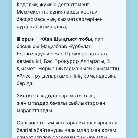
Кадрлық жұмыс департаменті,
Мемлекеттік құпияларды қорғау
басқармасының қызметкерлерінен
құралған командаға;
ІІІ орын
–
«Хан Шыңғыс» тобы,
топ
басшысы Мақұлбаев Нұрбұлан
Есенгелдіұлы – Бас Прокурордың аға
көмекшісі, Бас Прокурор Аппараты, 5-
Қызмет, Норма шығармашылық қызметін
үйлестіру департаментінің командасына
берілді.
Зияткерлік дода тартысты өтіп,
жеңімпаздар бағалы сыйлықтармен
марапатталды.
Салтанатты жиынға арнайы шақырылған
белгілі абайтанушы ғалымдар мен қоғам
қайраткерлер өздерінің тұжырымды