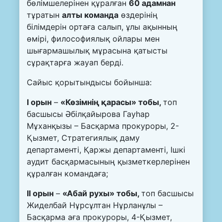
бөлімшелерінен құралған
60 адамнан
тұратын
алты команда
өздерінің
білімдерін ортаға салып, ұлы ақынның
өмірі, философиялық ойлары мен
шығармашылық мұрасына қатысты
сұрақтарға жауап берді.
Сайыс қорытындысы бойынша:
І орын
–
«Көзімнің қарасы» тобы,
топ
басшысы Әбілқайырова Гауһар
Мұханқызы – Басқарма прокуроры, 2-
Қызмет, Стратегиялық даму
департаменті, Қаржы департаменті, Ішкі
аудит басқармасының қызметкерлерінен
құралған командаға;
ІІ орын
–
«Абай рухы» тобы,
топ басшысы
Жиделбай Нұрсұлтан Нұрланұлы –
Басқарма аға прокуроры, 4-Қызмет,