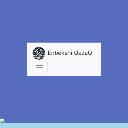
Enbekshi QazaQ