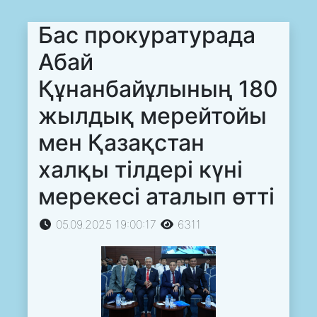
Бас прокуратурада
Абай
Құнанбайұлының 180
жылдық мерейтойы
мен Қазақстан
халқы тілдері күні
мерекесі аталып өтті
05.09.2025 19:00:17
6311