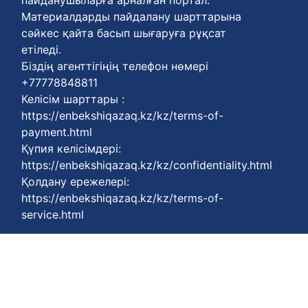
Материалдарды пайдалану шарттарына
сәйкес қайта басып шығаруға рұқсат
етіледі.
Біздің агенттігіңің телефон нөмері
+77778848811
Келісім шарттары :
https://enbekshiqazaq.kz/kz/terms-of-
payment.html
Қүпия келісімдері:
https://enbekshiqazaq.kz/kz/confidentiality.html
Қолдану ережелері:
https://enbekshiqazaq.kz/kz/terms-of-
service.html