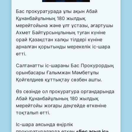
Бас прокуратурада ұлы ақын Абай
Құнанбайұлының 180 жылдық
мерейтойына және ұлт ұстазы, ағартушы
Ахмет Байтұрсынұлының туған күніне
орай Қазақстан халқы тілдері күніне
арналған қорытынды мерекелік іс-шара
өтті.
Салтанатты іс-шараны Бас Прокурордың
орынбасары Ғалымжан Мәмбетұлы
Қойгелдиев құттықтау сөзбен ашты.
Өз сөзінде ол прокуратура органдарында
Абай Құнанбайұлының 180 жылдық
мерейтойы жоғары деңгейде өткеніне
тоқталып өтті.
Іс-шара аясында өңірлік
прокуратураларда өткен
«Бес асыл іс»