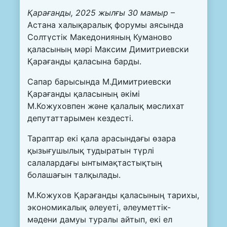
Қарағанды, 2025 жылғы 30 мамыр
–
Астана халықаралық форумы аясында
Солтүстік Македонияның Куманово
қаласының мәрі Максим Димитриевски
Қарағанды қаласына барды.
Сапар барысында М.Димитриевски
Қарағанды қаласының әкімі
М.Кожуховпен және қалалық мәслихат
депутаттарымен кездесті.
Тараптар екі қала арасындағы өзара
қызығушылық тудыратын түрлі
салалардағы ынтымақтастықтың
болашағын талқылады.
М.Кожухов Қарағанды қаласының тарихы,
экономикалық әлеуеті, әлеуметтік-
мәдени дамуы туралы айтып, екі ел