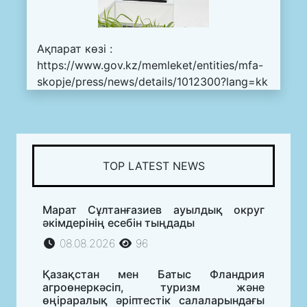
Ақпарат көзі :
https://www.gov.kz/memleket/entities/mfa-
skopje/press/news/details/1012300?lang=kk
TOP LATEST NEWS
Марат Сұлтанғазиев ауылдық округ
әкімдерінің есебін тыңдады
08.08.2026
96
Қазақстан мен Батыс Фландрия
агроөнеркәсіп, туризм және
өңіраралық әріптестік салаларындағы