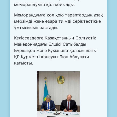
меморандумға қол қойылды.
Меморандумға қол қою тараптардың ұзақ
мерзімді және өзара тиімді серіктестікке
ұмтылысын растады.
Келіссөздерге Қазақстанның Солтүстік
Македониядағы Елшісі Сатыбалды
Бұршақов және Куманово қаласындағы
ҚР Құрметті консулы Эюп Абдулахи
қатысты.