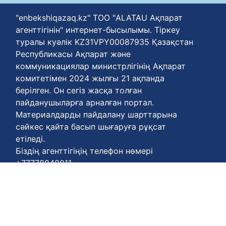
"enbekshiqazaq.kz" ТОО "ALATAU Ақпарат
агенттігінін" интернет-бысылымы. Тіркеу
туралы куәлік KZ31VPY00087935 Қазақстан
Республикасы Ақпарат және
коммуникациялар министрлігінің Ақпарат
комитетімен 2024 жылғы 21 ақпанда
берілген. Он сегіз жасқа толған
пайданушыларға арналған портал.
Материалдарды пайдалану шарттарына
сәйкес қайта басып шығаруға рұқсат
етіледі.
Біздің агенттігіңің телефон нөмері
+77778848811
Келісім шарттары :
https://enbekshiqazaq.kz/kz/terms-of-
payment.html
Қүпия келісімдері:
https://enbekshiqazaq.kz/kz/confidentiality.html