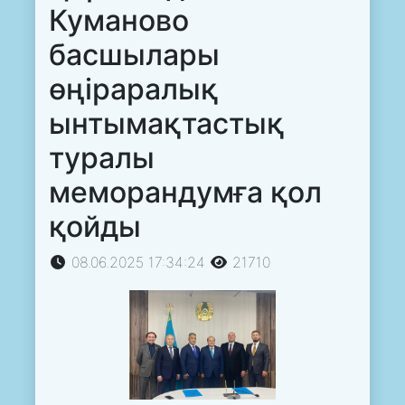
Куманово
басшылары
өңіраралық
ынтымақтастық
туралы
меморандумға қол
қойды
08.06.2025 17:34:24
21710