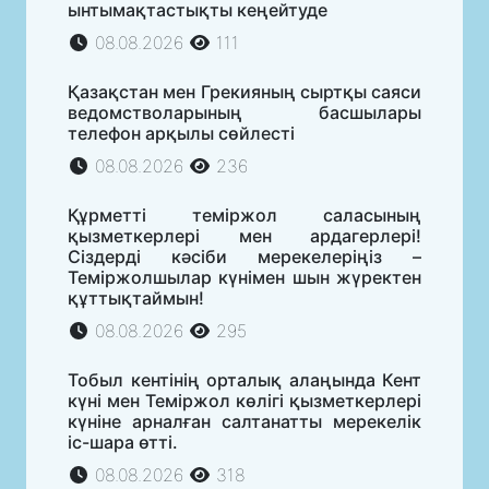
ынтымақтастықты кеңейтуде
08.08.2026
111
Қазақстан мен Грекияның сыртқы саяси
ведомстволарының басшылары
телефон арқылы сөйлесті
08.08.2026
236
Құрметті теміржол саласының
қызметкерлері мен ардагерлері!
Сіздерді кәсіби мерекелеріңіз –
Теміржолшылар күнімен шын жүректен
құттықтаймын!
08.08.2026
295
Тобыл кентінің орталық алаңында Кент
күні мен Теміржол көлігі қызметкерлері
күніне арналған салтанатты мерекелік
іс-шара өтті.
08.08.2026
318