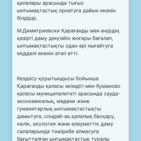
қалалары арасында тығыз
ынтымақтастық орнатуға дайын екенін
білдірді.
М.Димитриевски Қарағанды мен өңірдің
қазіргі даму деңгейін жоғары бағалап,
ынтымақтастықты одан әрі нығайтуға
мүдделі екенін атап өтті.
Кездесу қорытындысы бойынша
Қарағанды қаласы әкімдігі мен Куманово
қаласы муниципалитеті арасында сауда-
экономикалық, мәдени және
гуманитарлық ынтымақтастықты
дамытуға, сондай-ақ қалалық басқару,
көлік, экология және әлеуметтік даму
салаларында тәжірибе алмасуға
бағытталған ынтымақтастық туралы