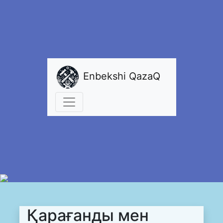
Enbekshi QazaQ
Қарағанды мен