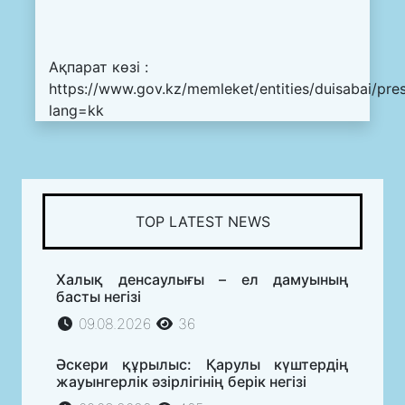
Ақпарат көзі :
https://www.gov.kz/memleket/entities/duisabai/pre
lang=kk
TOP LATEST NEWS
Халық денсаулығы – ел дамуының
басты негізі
09.08.2026
36
Әскери құрылыс: Қарулы күштердің
жауынгерлік әзірлігінің берік негізі