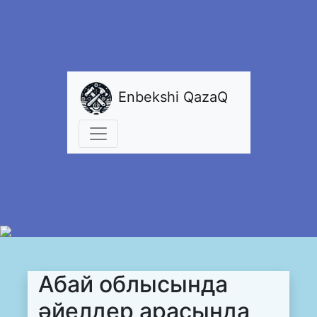
Enbekshi QazaQ
Абай облысында
әйелдер арасында