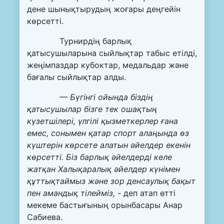
дене шынықтырудың жоғары деңгейін
көрсетті.
Турнирдің барлық
қатысушыларына сыйлықтар табыс етілді,
жеңімпаздар кубоктар, медальдар және
бағалы сыйлықтар алды.
— Бүгінгі ойында біздің
қатысушылар бізге тек ошақтың
күзетшілері, үлгілі қызметкерлер ғана
емес, сонымен қатар спорт алаңында өз
күштерін көрсете алатын әйелдер екенін
көрсетті. Біз барлық әйелдерді келе
жатқан Халықаралық әйелдер күнімен
құттықтаймыз және зор денсаулық бақыт
пен амандық тілейміз, -
деп атап өтті
мекеме бастығының орынбасары Анар
Сабиева.