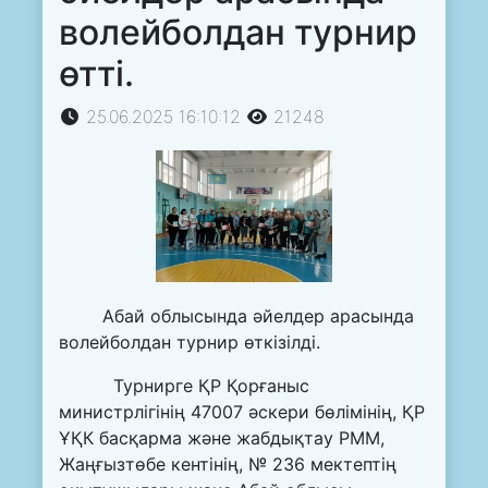
волейболдан турнир
өтті.
25.06.2025 16:10:12
21248
Абай облысында әйелдер арасында
волейболдан турнир өткізілді.
Турнирге ҚР Қорғаныс
министрлігінің 47007 әскери бөлімінің, ҚР
ҰҚК басқарма және жабдықтау РММ,
Жаңғызтөбе кентінің, № 236 мектептің