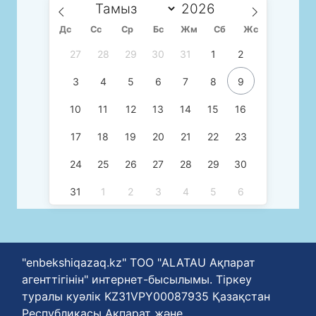
Дс
Сc
Ср
Бс
Жм
Сб
Жс
27
28
29
30
31
1
2
3
4
5
6
7
8
9
10
11
12
13
14
15
16
17
18
19
20
21
22
23
24
25
26
27
28
29
30
31
1
2
3
4
5
6
"enbekshiqazaq.kz" ТОО "ALATAU Ақпарат
агенттігінін" интернет-бысылымы. Тіркеу
туралы куәлік KZ31VPY00087935 Қазақстан
Республикасы Ақпарат және