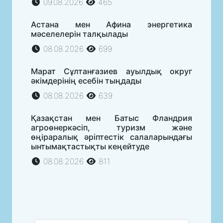
09.08.2026
465
Астана мен Афина энергетика
мәселелерін талқылады
08.08.2026
699
Марат Сұлтанғазиев ауылдық округ
әкімдерінің есебін тыңдады
08.08.2026
639
Қазақстан мен Батыс Фландрия
агроөнеркәсіп, туризм және
өңіраралық әріптестік салаларындағы
ынтымақтастықты кеңейтуде
08.08.2026
811