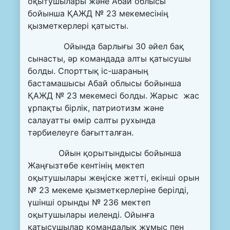
оқытушылары және Абай облысы
бойынша ҚАЖД № 23 мекемесінің
қызметкерлері қатысты.
Ойында барлығы 30 әйел бақ
сынасты, әр командада алты қатысушы
болды. Спорттық іс-шараның
бастамашысы Абай облысы бойынша
ҚАЖД № 23 мекемесі болды. Жарыс жас
ұрпақты бірлік, патриотизм және
салауатты өмір салты рухында
тәрбиелеуге бағытталған.
Ойын қорытындысы бойынша
Жаңғызтөбе кентінің мектеп
оқытушылары жеңіске жетті, екінші орын
№ 23 мекеме қызметкерлеріне берілді,
үшінші орынды № 236 мектеп
оқытушылары иеленді. Ойынға
қатысушылар командалық жұмыс пен