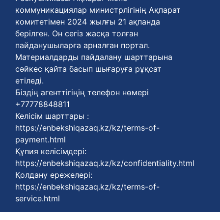
коммуникациялар министрлігінің Ақпарат
комитетімен 2024 жылғы 21 ақпанда
берілген. Он сегіз жасқа толған
пайданушыларға арналған портал.
Материалдарды пайдалану шарттарына
сәйкес қайта басып шығаруға рұқсат
етіледі.
Біздің агенттігіңің телефон нөмері
+77778848811
Келісім шарттары :
https://enbekshiqazaq.kz/kz/terms-of-
payment.html
Қүпия келісімдері:
https://enbekshiqazaq.kz/kz/confidentiality.html
Қолдану ережелері:
https://enbekshiqazaq.kz/kz/terms-of-
service.html