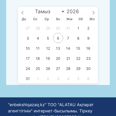
Дс
Сc
Ср
Бс
Жм
Сб
Жс
27
28
29
30
31
1
2
3
4
5
6
7
8
9
10
11
12
13
14
15
16
17
18
19
20
21
22
23
24
25
26
27
28
29
30
31
1
2
3
4
5
6
"enbekshiqazaq.kz" ТОО "ALATAU Ақпарат
агенттігінін" интернет-бысылымы. Тіркеу