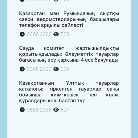
Қазақстан мен Румынияның сыртқы
саяси ведомстволарының басшылары
телефон арқылы сөйлесті
06.08.2026
565
Сауда комитеті жартыжылдықты
қорытындылады: Әлеуметтік тауарлар
бағасының өсу қарқыны 4 есе баяулады
06.08.2026
650
Қазақстанның Ұлттық тауарлар
каталогы: тіркелген тауарлар саны
бойынша киім-кешек пен көлік
құралдары көш бастап тұр
06.08.2026
607