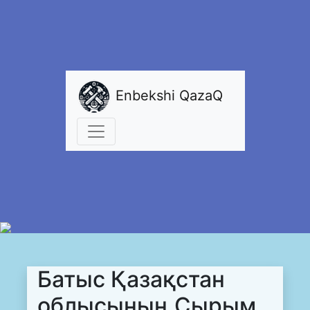
Enbekshi QazaQ
Батыс Қазақстан
облысының Сырым