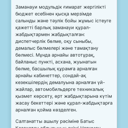
Заманауи модульдік ғимарат жергілікті
бюджет есебінен қысқа мерзімде
салынды және тәулік бойы жұмыс істеуге
қажетті барлық заманауи құрал-
жабдықтармен жабдықталған:
диспетчерлік бөлме, оқу сыныбы,
демалыс бөлмелері және тамақтану
бөлмесі. Мұнда арнайы автотұрақ,
байланыс пункті, асхана, жуынатын
бөлме, басшылық құрамға арналған
арнайы кабинеттер, сондай-ақ
кезекшілердің демалуына арналған үй-
жайлар, автомобильдерге техникалық
қызмет көрсету, өрт жабдықтарына күтім
жасау бекеттері және құрал-жабдықтарға
арналған қойма көзделген.
Салтанатты ашылу рәсіміне Батыс
Қазақстан облысының әкімі Нариман