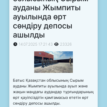
ауданы Жымпиты
ауылында өрт
сөндіру депосы
ашылды
14.07.2025 17:21:43
23326
Батыс Қазақстан облысының Сырым
ауданы Жымпиты ауылында ауыл және
жақын маңдағы аудандар тұрғындарының
өрт қауіпсіздігін қамтамасыз ететін өрт
сөндіру депосы ашылды.