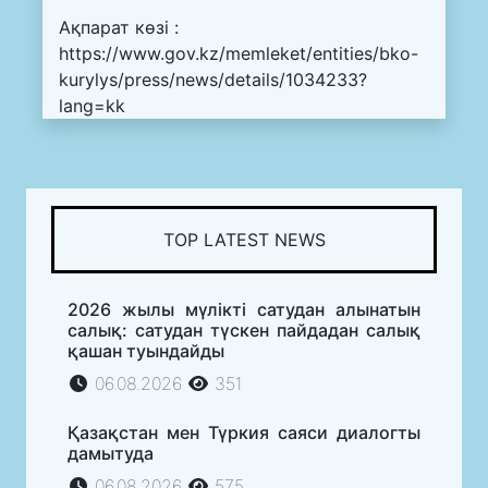
Ақпарат көзі :
https://www.gov.kz/memleket/entities/bko-
kurylys/press/news/details/1034233?
lang=kk
TOP LATEST NEWS
2026 жылы мүлікті сатудан алынатын
салық: сатудан түскен пайдадан салық
қашан туындайды
06.08.2026
351
Қазақстан мен Түркия саяси диалогты
дамытуда
06.08.2026
575