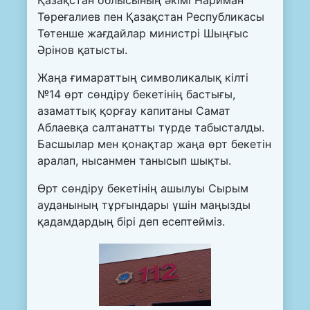
Төреғалиев пен Қазақстан Республикасы
Төтенше жағдайлар министрі Шыңғыс
Әрінов қатысты.
Жаңа ғимараттың символикалық кілті
№14 өрт сөндіру бекетінің бастығы,
азаматтық қорғау капитаны Самат
Аблаевқа салтанатты түрде табысталды.
Басшылар мен қонақтар жаңа өрт бекетін
аралап, нысанмен танысып шықты.
Өрт сөндіру бекетінің ашылуы Сырым
ауданының тұрғындары үшін маңызды
қадамдардың бірі деп есептейміз.