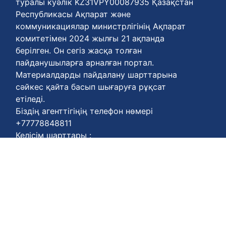
туралы куәлік KZ31VPY00087935 Қазақстан
Республикасы Ақпарат және
коммуникациялар министрлігінің Ақпарат
комитетімен 2024 жылғы 21 ақпанда
берілген. Он сегіз жасқа толған
пайданушыларға арналған портал.
Материалдарды пайдалану шарттарына
сәйкес қайта басып шығаруға рұқсат
етіледі.
Біздің агенттігіңің телефон нөмері
+77778848811
Келісім шарттары :
https://enbekshiqazaq.kz/kz/terms-of-
payment.html
Қүпия келісімдері:
https://enbekshiqazaq.kz/kz/confidentiality.html
Қолдану ережелері:
https://enbekshiqazaq.kz/kz/terms-of-
service.html