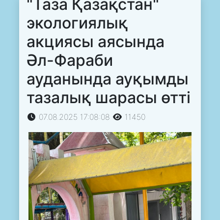
"Таза Қазақстан"
экологиялық
акциясы аясында
Әл-Фараби
ауданында ауқымды
тазалық шарасы өтті
07.08.2025 17:08:08
11450