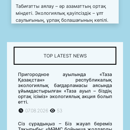
Табиғатты аялау – әр азаматтың ортақ
міндеті. Экологиялық қауіпсіздік – ұлт
саулығының, ұрпақ болашағының кепілі.
TOP LATEST NEWS
Пригородное ауылында «Таза
Қазақстан» республикалық
экологиялық бағдарламасы аясында
ұйымдастырылған «Таза ауыл – біздің
ортақ ісіміз» экологиялық акция болып
өтті.
07.08.2026
53
Сіз сұрадыңыз – Біз жауап береміз
Тақырыбы: «МӘМС бойынша жолдарды