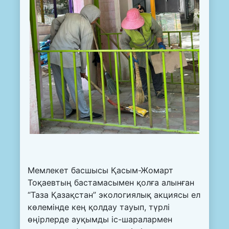
Мемлекет басшысы Қасым-Жомарт
Тоқаевтың бастамасымен қолға алынған
“Таза Қазақстан” экологиялық акциясы ел
көлемінде кең қолдау тауып, түрлі
өңірлерде ауқымды іс-шаралармен