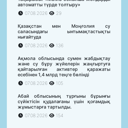
автоматты түрде толтыру»
07.08.2026
29
Қазақстан мен Моңғолия су
саласындағы ынтымақтастықты
нығайтуда
07.08.2026
136
Ақмола облысында сумен жабдықтау
және су бұру жүйелерін жаңғыртуға
қайтарылған активтер қаражаты
есебінен 1,4 млрд теңге бөлінді
07.08.2026
105
Абай облысының тұрғыны бұрынғы
сүйіктісін қудалағаны үшін қоғамдық
жұмыстарға тартылды.
07.08.2026
154