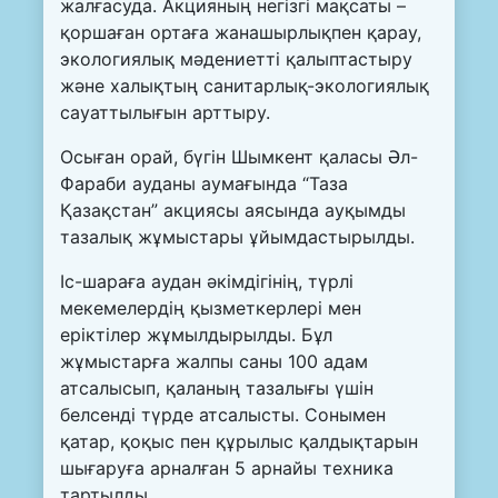
жалғасуда. Акцияның негізгі мақсаты –
қоршаған ортаға жанашырлықпен қарау,
экологиялық мәдениетті қалыптастыру
және халықтың санитарлық-экологиялық
сауаттылығын арттыру.
Осыған орай, бүгін Шымкент қаласы Әл-
Фараби ауданы аумағында “Таза
Қазақстан” акциясы аясында ауқымды
тазалық жұмыстары ұйымдастырылды.
Іс-шараға аудан әкімдігінің, түрлі
мекемелердің қызметкерлері мен
еріктілер жұмылдырылды. Бұл
жұмыстарға жалпы саны 100 адам
атсалысып, қаланың тазалығы үшін
белсенді түрде атсалысты. Сонымен
қатар, қоқыс пен құрылыс қалдықтарын
шығаруға арналған 5 арнайы техника
тартылды.