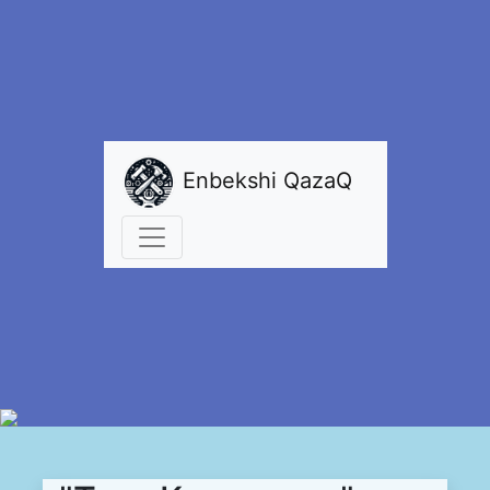
Enbekshi QazaQ