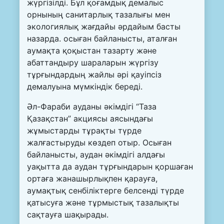
жүргізілді. Бұл қоғамдық демалыс
орнының санитарлық тазалығы мен
экологиялық жағдайы әрдайым басты
назарда. осыған байланысты, аталған
аумақта қоқыстан тазарту және
абаттандыру шараларын жүргізу
тұрғындардың жайлы әрі қауіпсіз
демалуына мүмкіндік береді.
Әл-Фараби ауданы әкімдігі “Таза
Қазақстан” акциясы аясындағы
жұмыстарды тұрақты түрде
жалғастыруды көздеп отыр. Осыған
байланысты, аудан әкімдігі алдағы
уақытта да аудан тұрғындарын қоршаған
ортаға жанашырлықпен қарауға,
аумақтық сенбіліктерге белсенді түрде
қатысуға және тұрмыстық тазалықты
сақтауға шақырады.