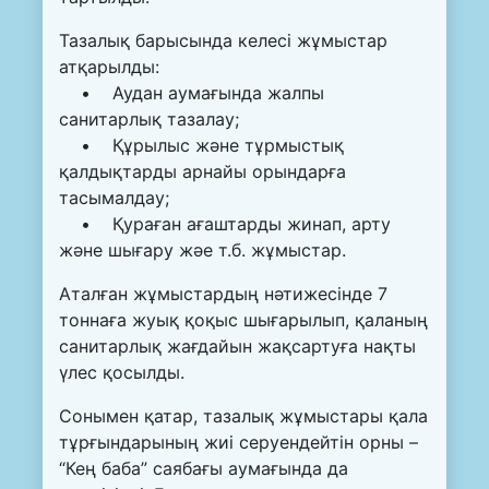
Тазалық барысында келесі жұмыстар
атқарылды:
• Аудан аумағында жалпы
санитарлық тазалау;
• Құрылыс және тұрмыстық
қалдықтарды арнайы орындарға
тасымалдау;
• Қураған ағаштарды жинап, арту
және шығару жәе т.б. жұмыстар.
Аталған жұмыстардың нәтижесінде 7
тоннаға жуық қоқыс шығарылып, қаланың
санитарлық жағдайын жақсартуға нақты
үлес қосылды.
Сонымен қатар, тазалық жұмыстары қала
тұрғындарының жиі серуендейтін орны –
“Кең баба” саябағы аумағында да