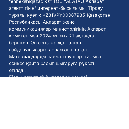
"enbekshiqazaq.kz" ТОО "ALATAU Ақпарат
агенттігінін" интернет-бысылымы. Тіркеу
туралы куәлік KZ31VPY00087935 Қазақстан
Республикасы Ақпарат және
коммуникациялар министрлігінің Ақпарат
комитетімен 2024 жылғы 21 ақпанда
берілген. Он сегіз жасқа толған
пайданушыларға арналған портал.
Материалдарды пайдалану шарттарына
сәйкес қайта басып шығаруға рұқсат
етіледі.
Біздің агенттігіңің телефон нөмері
+77778848811
Келісім шарттары :
https://enbekshiqazaq.kz/kz/terms-of-
payment.html
Қүпия келісімдері:
https://enbekshiqazaq.kz/kz/confidentiality.html
Қолдану ережелері: