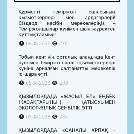
Құрметті теміржол саласының
қызметкерлері мен ардагерлері!
Сіздерді кәсіби мерекелеріңіз –
Теміржолшылар күнімен шын жүректен
құттықтаймын!
08.08.2026
279
Тобыл кентінің орталық алаңында Кент
күні мен Теміржол көлігі қызметкерлері
күніне арналған салтанатты мерекелік
іс-шара өтті.
08.08.2026
288
ҚЫЗЫЛОРДАДА «ЖАСЫЛ ЕЛ» ЕҢБЕК
ЖАСАҚТАРЫНЫҢ ҚАТЫСУЫМЕН
ЭКОЛОГИЯЛЫҚ СЕНБІЛІК ӨТТІ
08.08.2026
284
ҚЫЗЫЛОРДАДА «САНАЛЫ ҰРПАҚ –