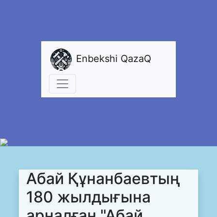
Enbekshi QazaQ
Абай Құнанбаевтың
180 жылдығына
арналған "Абай