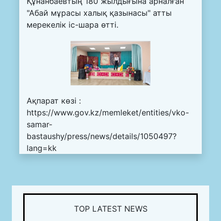
Құнанбаевтың 180 жылдығына арналған
"Абай мұрасы халық қазынасы" атты
мерекелік іс-шара өтті.
Ақпарат көзі :
https://www.gov.kz/memleket/entities/vko-
samar-
bastaushy/press/news/details/1050497?
lang=kk
TOP LATEST NEWS