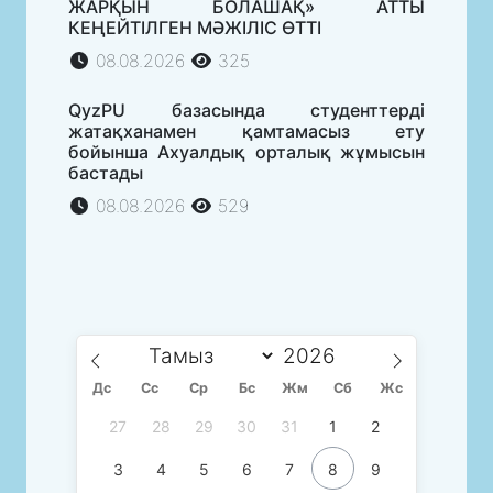
ЖАРҚЫН БОЛАШАҚ» АТТЫ
КЕҢЕЙТІЛГЕН МӘЖІЛІС ӨТТІ
08.08.2026
325
QyzPU базасында студенттерді
жатақханамен қамтамасыз ету
бойынша Ахуалдық орталық жұмысын
бастады
08.08.2026
529
Дс
Сc
Ср
Бс
Жм
Сб
Жс
27
28
29
30
31
1
2
3
4
5
6
7
8
9