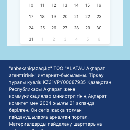
10
11
12
13
14
15
16
17
18
19
20
21
22
23
24
25
26
27
28
29
30
31
1
2
3
4
5
6
"enbekshiqazaq.kz" ТОО "ALATAU Ақпарат
агенттігінін" интернет-бысылымы. Тіркеу
туралы куәлік KZ31VPY00087935 Қазақстан
Республикасы Ақпарат және
коммуникациялар министрлігінің Ақпарат
комитетімен 2024 жылғы 21 ақпанда
берілген. Он сегіз жасқа толған
пайданушыларға арналған портал.
Материалдарды пайдалану шарттарына