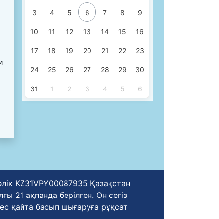
3
4
5
6
7
8
9
10
11
12
13
14
15
16
17
18
19
20
21
22
23
и
24
25
26
27
28
29
30
31
1
2
3
4
5
6
уәлік KZ31VPY00087935 Қазақстан
ы 21 ақпанда берілген. Он сегіз
ес қайта басып шығаруға рұқсат