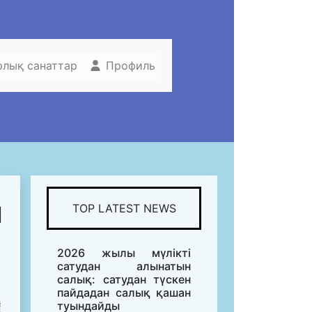
рлық санаттар
Профиль
Ы
TOP LATEST NEWS
2026 жылы мүлікті
сатудан алынатын
салық: сатудан түскен
пайдадан салық қашан
туындайды