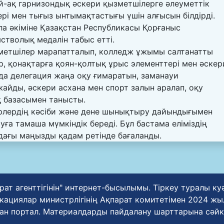
й-ақ гарнизондық әскери қызметшілерге әлеуметтік
рі мен тығыз ынтымақтастығы үшін алғысын білдірді.
ала әкіміне Қазақстан Республикасы Қорғаныс
стволық медалін табыс етті.
метшілер марапатталып, колледж ұжымы салтанатты
р, қонақтарға қоян-қолтық ұрыс элементтері мен әскер
нда делегация жаңа оқу ғимаратын, заманауи
айды, әскери асхана мен спорт залын аралап, оқу
 базасымен танысты.
рлердің кәсіби және дене шынықтыру дайындығымен
уға тамаша мүмкіндік береді. Бұл бастама еліміздің
дағы маңызды қадам ретінде бағаланды.
рат агенттігінін" интернет-бысылымы. Тіркеу туралы к
циялар министрлігінің Ақпарат комитетімен 2024 жылғ
ан портал. Материалдарды пайдалану шарттарына сәйк