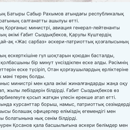
ың Батыры Сабыр Рахымов атындағы республикалық
ратының салтанатты ашылуы өтті.
ң Қорғаныс министрі, авиация генерал-лейтенанты
ың әкімі Ғабит Сыздықбеков, Қарулы Күштердің
дай-ақ «Жас сарбаз» әскери-патриоттық қозғалысының
ң ескерткішіне гүл шоқтарын қоюдан басталды,
қолбасшыны бір минут үнсіздікпен еске алды. Рәсімнің
ттерін еске түсіріп, Отан қорғаушылардың ерліктеріне
к мәні терең болды.
ныс министрі мен қала әкімі жиналғандарды жаңа оқу
 жылы лебіздерін білдірді. Ғабит Сыздықбеков өз
рбиелеуге қосып жатқан үлесін ерекше атап өтті.
сында курсанттар борыш, намыс, патриоттық сезімдерд
сшысы болашақ офицерлер еліміздің егемендігі мен
ры болатынына нық сенім білдірді.
әурен Қосанов қала басшылығына әскери бөлімдер мен