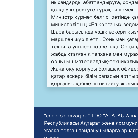
нысандарды абаттандыруға, сонда
қолдау көрсетуге тұрақты көмекте
Министр құрмет белгісі ретінде қ
министрлігінің «Ел қорғаны» ведом
Шара барысында үздік әскери қыз
маршпен жүріп өтті. Сонымен қата
техника үлгілері көрсетілді. Соңы
жабдықталған кітапхана мен мұраж
орнының материалдық-техникалық
Жаңа оқу корпусы болашақ офице
қатар әскери білім сапасын арттыр
қорғаныс қабілетін нығайту жолын
"enbekshiqazaq.kz" ТОО "ALATAU Ақпа
Республикасы Ақпарат және коммуника
жасқа толған пайданушыларға арналғ
етіледі.