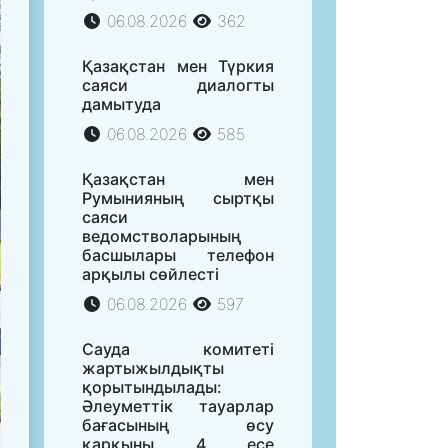
06.08.2026
362
Қазақстан мен Түркия
саяси диалогты
дамытуда
06.08.2026
585
Қазақстан мен
Румынияның сыртқы
саяси
ведомстволарының
басшылары телефон
арқылы сөйлесті
06.08.2026
597
Сауда комитеті
жартыжылдықты
қорытындылады:
Әлеуметтік тауарлар
бағасының өсу
қарқыны 4 есе