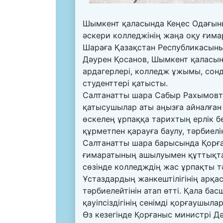
Шымкент қаласында Кеңес Одағын
әскери колледжінің жаңа оқу ғима
Шараға Қазақстан Республикасыны
Дәурен Қосанов, Шымкент қаласын
ардагерлері, колледж ұжымы, сон
студенттері қатысты.
Салтанатты шара Сабыр Рахымовты
қатысушылар аты аңызға айналған 
өскелең ұрпаққа тарихтың ерлік бе
құрметпен қарауға баулу, тәрбиелі
Салтанатты шара барысында Қорға
ғимаратының ашылуымен құттықтап,
сөзінде колледждің жас ұрпақты тә
Ұстаздардың жанкештілігінің арқа
тәрбиелейтінін атап өтті. Қала ба
қауіпсіздігінің сенімді қорғаушыла
Өз кезегінде Қорғаныс министрі Д