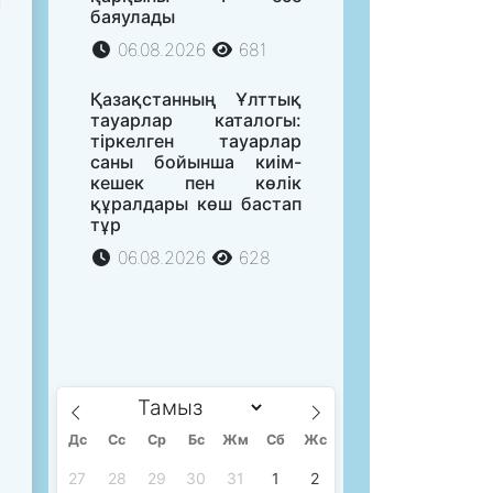
баяулады
06.08.2026
681
Қазақстанның Ұлттық
тауарлар каталогы:
тіркелген тауарлар
саны бойынша киім-
кешек пен көлік
құралдары көш бастап
тұр
06.08.2026
628
і
Дс
Сc
Ср
Бс
Жм
Сб
Жс
27
28
29
30
31
1
2